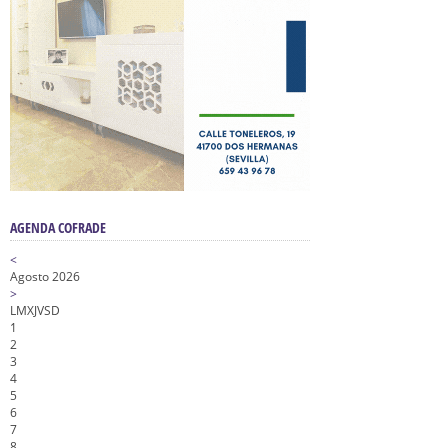
AGENDA COFRADE
<
Agosto 2026
>
L
M
X
J
V
S
D
1
2
3
4
5
6
7
8