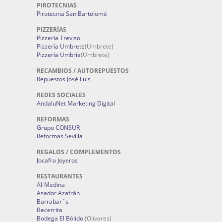
PIROTECNIAS
Pirotecnia San Bartolomé
PIZZERÍAS
Pizzería Treviso
Pizzería Umbrete
(Umbrete)
Pizzería Umbría
(Umbrete)
RECAMBIOS / AUTOREPUESTOS
Repuestos José Luis
REDES SOCIALES
AndaluNet Marketing Digital
REFORMAS
Grupo CONSUR
Reformas Sevilla
REGALOS / COMPLEMENTOS
Jocafra Joyeros
RESTAURANTES
Al-Medina
Asador Azafrán
Barrabar´s
Becerrita
Bodega El Bólido
(Olivares)