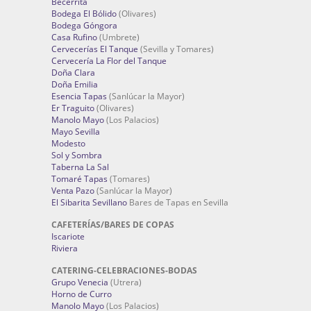
Becerrita
Bodega El Bólido
(Olivares)
Bodega Góngora
Casa Rufino
(Umbrete)
Cervecerías El Tanque
(Sevilla y Tomares)
Cervecería La Flor del Tanque
Doña Clara
Doña Emilia
Esencia Tapas
(Sanlúcar la Mayor)
Er Traguito
(Olivares)
Manolo Mayo
(Los Palacios)
Mayo Sevilla
Modesto
Sol y Sombra
Taberna La Sal
Tomaré Tapas
(Tomares)
Venta Pazo
(Sanlúcar la Mayor)
El Sibarita Sevillano
Bares de Tapas en Sevilla
CAFETERÍAS/BARES DE COPAS
Iscariote
Riviera
CATERING-CELEBRACIONES-BODAS
Grupo Venecia
(Utrera)
Horno de Curro
Manolo Mayo
(Los Palacios)