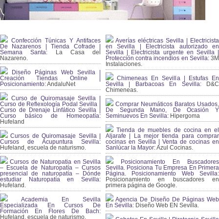
Confección Túnicas Y Antifaces
Averías eléctricas Sevilla | Electricista
De Nazarenos | Tienda Cofrade |
en Sevilla | Electricista autorizado en
Semana Santa:
La Casa del
Sevilla | Electricista urgente en Sevilla |
Nazareno.
Protección contra incendios en Sevilla:
3
Instalaciones.
Diseño Páginas Web Sevilla |
Creación Tiendas Online |
Chimeneas En Sevilla | Estufas En
Posicionamiento:
AndaluNet
Sevilla | Barbacoas En Sevilla:
D&
Chimeneas.
Curso de Quiromasaje Sevilla |
Curso de Reflexología Podal Sevilla |
Comprar Neumáticos Baratos Usados,
Curso de Drenaje Linfático Sevilla |
De Segunda Mano, De Ocasión Y
Curso básico de Homeopatía:
Seminuevos En Sevilla:
Hipergoma
Hufeland
Tienda de muebles de cocina en el
Cursos de Quiromasaje Sevilla |
Aljarafe | La mejor tienda para comprar
Cursos de Acupuntura Sevilla:
cocinas en Sevilla | Venta de cocinas en
Hufeland, escuela de naturismo.
Sanlúcar la Mayor:
Azul Cocinas.
Cursos de Naturopatia en Sevilla
Posicionamiento En Buscadores
– Escuela de Naturopatía – Cursos
Sevilla. Posiciona Tu Empresa En Primera
presencial de naturopatía – Dónde
Página. Posicionamiento Web Sevilla:
estudiar Naturopatía en Sevilla:
Posicionamiento en buscadores en
Hufeland.
primera página de Google.
Academia En Sevilla
Agencia De Diseño De Páginas Web
Especializada En Cursos De
En Sevilla:
Diseño Web EN Sevilla.
Formación En Flores De Bach
:
Hufeland, escuela de naturismo.