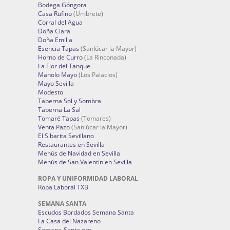
Bodega Góngora
Casa Rufino
(Umbrete)
Corral del Agua
Doña Clara
Doña Emilia
Esencia Tapas
(Sanlúcar la Mayor)
Horno de Curro
(La Rinconada)
La Flor del Tanque
Manolo Mayo
(Los Palacios)
Mayo Sevilla
Modesto
Taberna Sol y Sombra
Taberna La Sal
Tomaré Tapas
(Tomares)
Venta Pazo
(Sanlúcar la Mayor)
El Sibarita Sevillano
Restaurantes en Sevilla
Menús de Navidad en Sevilla
Menús de San Valentín en Sevilla
ROPA Y UNIFORMIDAD LABORAL
Ropa Laboral TXB
SEMANA SANTA
Escudos Bordados Semana Santa
La Casa del Nazareno
Semana-Santa.org