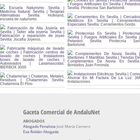
Cohetes En Sevilla | Pirotecnia Sevilla
| Fuegos Artificiales En Sevilla | Petardos
Escuela Naturismo Sevilla |
Sevilla:
Pirotecnia San Bartolomé.
Medicina Natural Sevilla | Terapias
Alternativas Sevilla
: Hufeland,
Cerramientos En Sevilla | Cercados
escuela de naturismo.
Metálicos En Sevilla | Cerramientos
Especiales Sevilla:
Cerramientos Gordo.
Fabricación de Alta Joyería en
Sevilla | Taller alta joyería Sevilla |
Pirotecnias En Sevilla | Pirotecnia
Fabricación y reparación de joyas
Sevilla | Fuegos Artificiales En Sevilla |
Sevilla:
Jocafra Joyeros.
Petardos Sevilla:
Pirotecnia San
Bartolomé.
Fabricante máquinas de lavado
de coches | Fabricación centros de
Complementos De Novia Sevilla |
lavado de coches | Instaladores
Mantones Y Mantillas Sevilla | Tiendas De
boxes de lavado de coches |
Complementos De Novia En Sevilla:
Autolavados | Lavamascotas:
Bordados Juan Foronda.
IBERBOX 3000.
Instalaciones Eléctricas Sevilla | Como
Chatarrerías | Chatarras, Metales,
Ahorrar En Mi Factura De La Luz:
3
Residuos | Chatarrerías Sevilla:
Instalaciones.
Chatarreria El Pino
Gaceta Comercial de AndaluNet
ABOGADOS
Abogado Penalista
José María Carnero
Eva Roldán Abogada