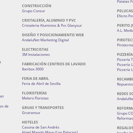
Patatas F
CONSTRUCCIÓN
Grupo Consur
PELUCAS
Efecto Pos
CRISTALERÍA, ALUMINIO Y PVC
Cristaleria Aluminios & Pvc Glasysur
PERITO J
A.L. Medi
DISEÑO Y POSICIONAMIENTO WEB
AndaluNet Marketing Digital
PIROTEC
Pirotecni
ELECTRICISTAS
3M Instalaciones
PIZZERÍA
Pizzería 
A
FABRICACIÓN CENTROS DE LAVADO
Pizzería
Iberbox 3000
Pizzería 
FERIA DE ABRIL
RECAMBI
Feria de Abril de Sevilla
Repuestos
FLORISTERÍAS
REDES S
ias
Melero Floristas
AndaluNet
os de
GRUAS Y TRANSPORTES
REFORM
Grutransur
Grupo C
Reformas 
HOTELES
Casona de San Andrés
REGALO
Hotel Manolo Mayo (Los Palacios)
Jocafra J