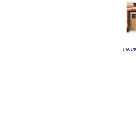
SÍGUEN
renos | Tienda Cofrade | Semana
Averías eléctricas Sevilla | Electricista 
Electricista urgente en Sevilla | Protección c
iendas Online | Posicionamiento:
Chimeneas En Sevilla | Estufas En Sevill
Comprar Neumáticos Baratos Usados, 
flexología Podal Sevilla | Curso de
En Sevilla:
Hipergoma
meopatía:
Hufeland
Tienda de muebles de cocina en el Aljar
 de Acupuntura Sevilla:
Hufeland,
Sevilla | Venta de cocinas en Sanlúcar la Ma
Posicionamiento En Buscadores Sevill
scuela de Naturopatía – Cursos
Posicionamiento Web Sevilla:
Posicionami