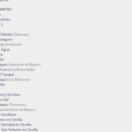
RANTES
a
zafrán
´s
 Bólido
(Olivares)
Góngora
no
(Umbrete)
l Agua
ra
lia
Tapas
(Sanlúcar la Mayor)
 Curro
(La Rinconada)
el Tanque
Mayo
(Los Palacios)
lla
Sol y Sombra
a Sal
apas
(Tomares)
zo
(Sanlúcar la Mayor)
a Sevillano
tes en Sevilla
Navidad en Sevilla
San Valentín en Sevilla