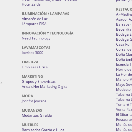
Hotel Zaida
RESTAU
ILUMINACIÓN / LAMPARAS
Al-Medin
Almacén de Luz
Asador A
Lámparas PISA
Barrabar
Becerrita
INNOVACIÓN Y TECNOLOGÍA
Bodega El
Need Technology
Bodega 
Casa Rufi
LAVAMASCOTAS
Corral de
Iberbox 3000
Doña Cla
Doña Emi
LIMPIEZA
Esencia 
Limpiezas Criza
Horno de
La Flor d
MARKETING
Manolo 
Grupos y Entrevistas
la
Mayo Sevi
AndaluNet Marketing Digital
Modesto
Taberna 
MODA
Taberna L
Jocafra Joyeros
Tomaré T
Venta Pa
MUDANZAS
El Sibarit
Mudanzas Giralda
Restauran
Menús de 
MUEBLES
Menús de 
Barnizados García e Hijos