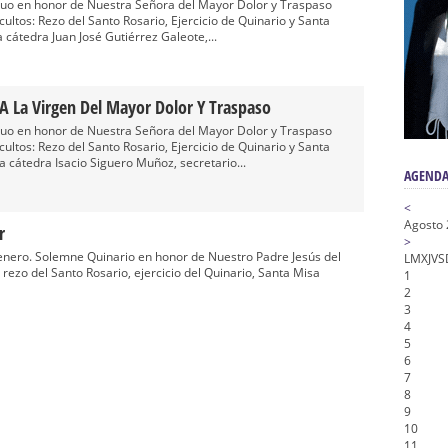
a la Virgen del Valle
uo en honor de Nuestra Señora del Mayor Dolor y Traspaso
cultos: Rezo del Santo Rosario, Ejercicio de Quinario y Santa
nta Angustia
cátedra Juan José Gutiérrez Galeote,...
de la Salud
na Misericordia, Vía Crucis y Traslado – Siete Palabras
A La Virgen Del Mayor Dolor Y Traspaso
honor de Nuestro Padre Jesús de la Pasión
uo en honor de Nuestra Señora del Mayor Dolor y Traspaso
cultos: Rezo del Santo Rosario, Ejercicio de Quinario y Santa
 cátedra Isacio Siguero Muñoz, secretario...
AGENDA
<
Agosto
r
>
 enero. Solemne Quinario en honor de Nuestro Padre Jesús del
L
M
X
J
V
S
 rezo del Santo Rosario, ejercicio del Quinario, Santa Misa
1
2
3
4
5
6
7
8
9
10
11