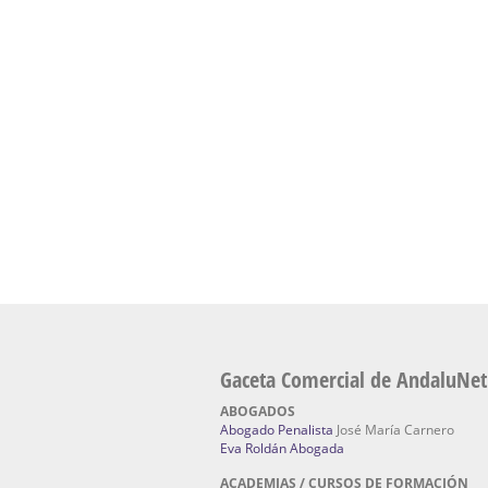
presencial de naturopatía – Dónde estudiar Nat
Academia En Sevilla Especializada En C
Bach
: Hufeland, escuela de naturismo.
Escuela Naturismo Sevilla | Medicina Natu
Sevilla
: Hufeland, escuela de naturismo.
Fabricación de Alta Joyería en Sevilla | Talle
reparación de joyas Sevilla:
Jocafra Joyeros.
Fabricante máquinas de lavado de coches 
coches | Instaladores boxes de lavado de co
IBERBOX 3000.
Chatarrerías | Chatarras, Metales, Residuos
El Pino
Gaceta Comercial de AndaluNet
ABOGADOS
Abogado Penalista
José María Carnero
Eva Roldán Abogada
ACADEMIAS / CURSOS DE FORMACIÓN