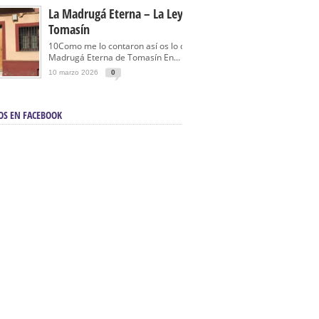
La Madrugá Eterna – La Leyenda De
Tomasín
10Como me lo contaron así os lo cuento… La
Madrugá Eterna de Tomasín En...
10 marzo 2026
0
OS EN FACEBOOK
en Sevilla | Electricista autorizado en Sevilla |
ontra incendios en Sevilla:
3M Instalaciones.
a | Barbacoas En Sevilla:
D&C Chimeneas.
De Segunda Mano, De Ocasión Y Seminuevos
afe | La mejor tienda para comprar cocinas en
yor:
Azul Cocinas.
a. Posiciona Tu Empresa En Primera Página.
ento en buscadores en primera página de