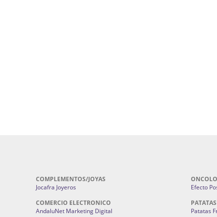
uropatía en Sevilla:
Hufeland.
Google.
ursos De Formación En Flores De
Agencia De Diseño De Páginas Web En S
Cohetes En Sevilla | Pirotecnia Sevilla | F
ral Sevilla | Terapias Alternativas
Pirotecnia San Bartolomé.
Cerramientos En Sevilla | Cercados Met
r alta joyería Sevilla | Fabricación y
Sevilla:
Cerramientos Gordo.
Pirotecnias En Sevilla | Pirotecnia Sevi
| Fabricación centros de lavado de
Sevilla:
Pirotecnia San Bartolomé.
ches | Autolavados | Lavamascotas:
Complementos De Novia Sevilla | Ma
Complementos De Novia En Sevilla:
Bordado
 | Chatarrerías Sevilla:
Chatarreria
Instalaciones Eléctricas Sevilla | 
Instalaciones.
COMPLEMENTOS/JOYAS
ONCOLO
Jocafra Joyeros
Efecto Pos
COMERCIO ELECTRONICO
PATATAS
AndaluNet Marketing Digital
Patatas F