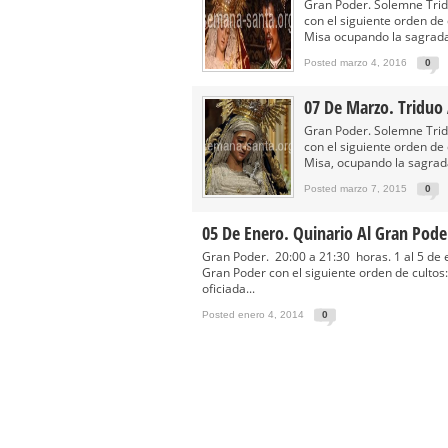
Función Principal de Instituto 
Gran Poder. Solemne Trid
con el siguiente orden de 
Besapié y Besamano en la Qui
Misa ocupando la sagrada 
Gitanos: Besamanos del Señor 
Posted marzo 4, 2016
0
Besamanos del Señor de la Divi
07 De Marzo. Triduo 
Solemne y devoto Besapiés en 
Gran Poder. Solemne Trid
con el siguiente orden de 
Misa, ocupando la sagrada
Posted marzo 7, 2015
0
05 De Enero. Quinario Al Gran Pode
Gran Poder. 20:00 a 21:30 horas. 1 al 5 de
Gran Poder con el siguiente orden de cultos:
oficiada...
Posted enero 4, 2014
0