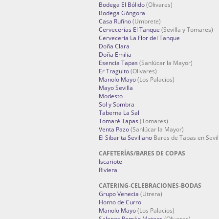
Bodega El Bólido
(Olivares)
Bodega Góngora
Casa Rufino
(Umbrete)
Cervecerías El Tanque
(Sevilla y Tomares)
Cervecería La Flor del Tanque
Doña Clara
Doña Emilia
Esencia Tapas
(Sanlúcar la Mayor)
Er Traguito
(Olivares)
Manolo Mayo
(Los Palacios)
Mayo Sevilla
Modesto
Sol y Sombra
Taberna La Sal
Tomaré Tapas
(Tomares)
Venta Pazo
(Sanlúcar la Mayor)
El Sibarita Sevillano
Bares de Tapas en Sevil
CAFETERÍAS/BARES DE COPAS
Iscariote
Riviera
CATERING-CELEBRACIONES-BODAS
Grupo Venecia
(Utrera)
Horno de Curro
Manolo Mayo
(Los Palacios)
Salones Román Mateos
(Olivares)