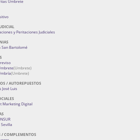
ritas Umbrete
itivo
UDICIAL
aciones y Peritaciones Judiciales
NIAS
a San Bartolomé
S
Treviso
 Umbrete
(Umbrete)
Umbría
(Umbrete)
OS / AUTOREPUESTOS
 José Luis
OCIALES
 Marketing Digital
AS
ONSUR
Sevilla
S / COMPLEMENTOS
oyeros