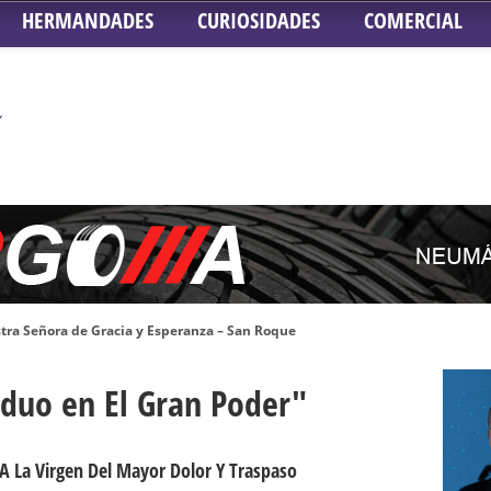
HERMANDADES
CURIOSIDADES
COMERCIAL
tra Señora de Gracia y Esperanza – San Roque
 la Concepción – Hermandad del Silencio
iduo en El Gran Poder"
 Señor ante el paso de Nuestra Señora de la Encarnación Coronada – Herma
oder de Sevilla
n honor de María Santísima en su Soledad – San Lorenzo
A La Virgen Del Mayor Dolor Y Traspaso