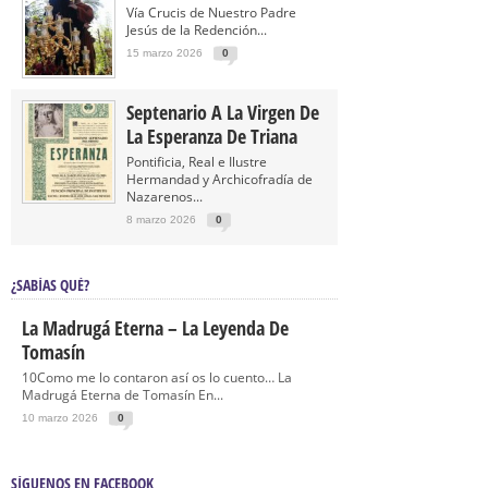
Vía Crucis de Nuestro Padre
Jesús de la Redención...
15 marzo 2026
0
Septenario A La Virgen De
La Esperanza De Triana
Pontificia, Real e Ilustre
Hermandad y Archicofradía de
Nazarenos...
8 marzo 2026
0
¿SABÍAS QUÉ?
La Madrugá Eterna – La Leyenda De
Tomasín
10Como me lo contaron así os lo cuento… La
Madrugá Eterna de Tomasín En...
10 marzo 2026
0
SÍGUENOS EN FACEBOOK