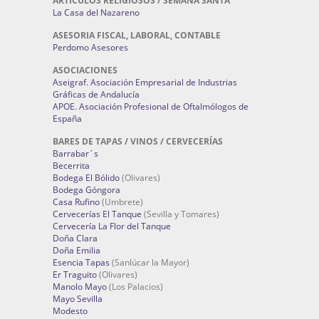
ARTICULOS RELIGIOSOS / SEMANA SANTA
La Casa del Nazareno
ASESORIA FISCAL, LABORAL, CONTABLE
Perdomo Asesores
ASOCIACIONES
Aseigraf. Asociación Empresarial de Industrias
Gráficas de Andalucía
APOE. Asociación Profesional de Oftalmólogos de
España
BARES DE TAPAS / VINOS / CERVECERÍAS
Barrabar´s
Becerrita
Bodega El Bólido
(Olivares)
Bodega Góngora
Casa Rufino
(Umbrete)
Cervecerías El Tanque
(Sevilla y Tomares)
Cervecería La Flor del Tanque
Doña Clara
Doña Emilia
Esencia Tapas
(Sanlúcar la Mayor)
Er Traguito
(Olivares)
Manolo Mayo
(Los Palacios)
Mayo Sevilla
Modesto