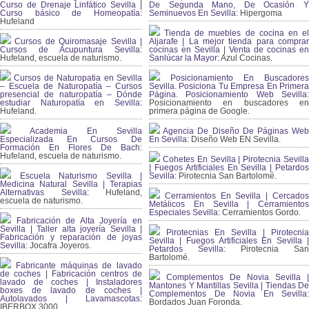
Curso de Drenaje Linfático Sevilla |
De Segunda Mano, De Ocasión Y
Curso básico de Homeopatía:
Seminuevos En Sevilla:
Hipergoma
Hufeland
Tienda de muebles de cocina en el
Cursos de Quiromasaje Sevilla |
Aljarafe | La mejor tienda para comprar
Cursos de Acupuntura Sevilla:
cocinas en Sevilla | Venta de cocinas en
Hufeland, escuela de naturismo.
Sanlúcar la Mayor:
Azul Cocinas.
Cursos de Naturopatia en Sevilla
Posicionamiento En Buscadores
– Escuela de Naturopatía – Cursos
Sevilla. Posiciona Tu Empresa En Primera
presencial de naturopatía – Dónde
Página. Posicionamiento Web Sevilla:
estudiar Naturopatía en Sevilla:
Posicionamiento en buscadores en
Hufeland.
primera página de Google.
Academia En Sevilla
Agencia De Diseño De Páginas Web
Especializada En Cursos De
En Sevilla:
Diseño Web EN Sevilla.
Formación En Flores De Bach
:
Hufeland, escuela de naturismo.
Cohetes En Sevilla | Pirotecnia Sevilla
| Fuegos Artificiales En Sevilla | Petardos
Escuela Naturismo Sevilla |
Sevilla:
Pirotecnia San Bartolomé.
Medicina Natural Sevilla | Terapias
Alternativas Sevilla
: Hufeland,
Cerramientos En Sevilla | Cercados
escuela de naturismo.
Metálicos En Sevilla | Cerramientos
Especiales Sevilla:
Cerramientos Gordo.
Fabricación de Alta Joyería en
Sevilla | Taller alta joyería Sevilla |
Pirotecnias En Sevilla | Pirotecnia
Fabricación y reparación de joyas
Sevilla | Fuegos Artificiales En Sevilla |
Sevilla:
Jocafra Joyeros.
Petardos Sevilla:
Pirotecnia San
Bartolomé.
Fabricante máquinas de lavado
de coches | Fabricación centros de
Complementos De Novia Sevilla |
lavado de coches | Instaladores
Mantones Y Mantillas Sevilla | Tiendas De
boxes de lavado de coches |
Complementos De Novia En Sevilla:
Autolavados | Lavamascotas:
Bordados Juan Foronda.
IBERBOX 3000.