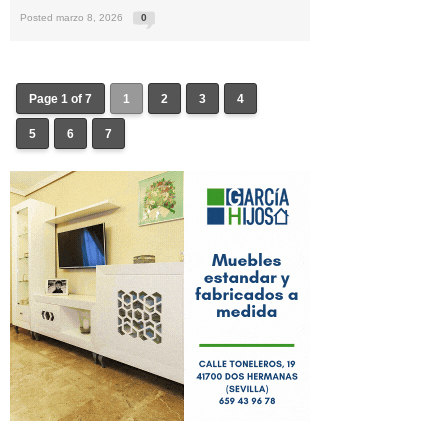
Posted marzo 8, 2026
0
Page 1 of 7
1
2
3
4
5
6
7