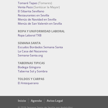
Tomaré Tapas
(Tomares)
Venta Pazo
(Sanlúcar la Mayor)
El Sibarita Sevillano
Restaurantes en Sevilla
Menús de Navidad en Sevilla
Menús de San Valentín en Sevilla
ROPA Y UNIFORMIDAD LABORAL
Ropa Laboral TXB
SEMANA SANTA
Escudos Bordados Semana Santa
La Casa del Nazareno
Semana-Santa.org
TABERNAS TIPICAS
Bodega Góngora
Taberna Sol y Sombra
TOLDOS Y CARPAS
El Antequerano
Inicio
Agenda
Aviso Legal
© 2026 Semana Santa de Sevilla por AndaluNet