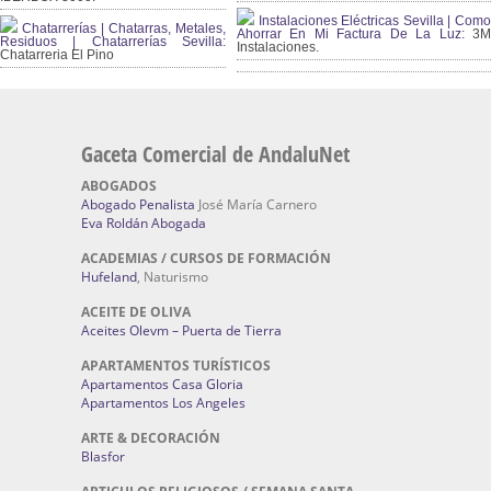
Instalaciones Eléctricas Sevilla | Como
Chatarrerías | Chatarras, Metales,
Ahorrar En Mi Factura De La Luz:
3
Residuos | Chatarrerías Sevilla:
Instalaciones.
Chatarreria El Pino
Gaceta Comercial de AndaluNet
ABOGADOS
Abogado Penalista
José María Carnero
Eva Roldán Abogada
ACADEMIAS / CURSOS DE FORMACIÓN
Hufeland
, Naturismo
ACEITE DE OLIVA
Aceites Olevm – Puerta de Tierra
APARTAMENTOS TURÍSTICOS
Apartamentos Casa Gloria
Apartamentos Los Angeles
ARTE & DECORACIÓN
Blasfor