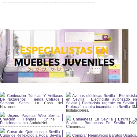
Confección Túnicas Y Antifaces
Averías eléctricas Sevilla | Electricista
De Nazarenos | Tienda Cofrade |
en Sevilla | Electricista autorizado en
Semana Santa:
La Casa del
Sevilla | Electricista urgente en Sevilla |
Nazareno.
Protección contra incendios en Sevilla:
3
Instalaciones.
Diseño Páginas Web Sevilla |
Creación Tiendas Online |
Chimeneas En Sevilla | Estufas En
Posicionamiento:
AndaluNet
Sevilla | Barbacoas En Sevilla:
D&
Chimeneas.
Curso de Quiromasaje Sevilla |
Curso de Reflexología Podal Sevilla |
Comprar Neumáticos Baratos Usados,