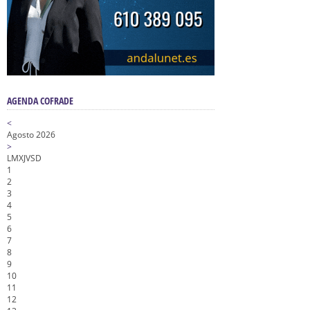
AGENDA COFRADE
<
Agosto 2026
>
L
M
X
J
V
S
D
1
2
3
4
5
6
7
8
9
10
11
12