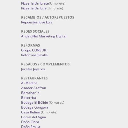
Pizzería Umbrete
(Umbrete)
Pizzería Umbría
(Umbrete)
RECAMBIOS / AUTOREPUESTOS
Repuestos José Luis
REDES SOCIALES
AndaluNet Marketing Digital
REFORMAS
Grupo CONSUR
Reformas Sevilla
REGALOS / COMPLEMENTOS
Jocafra Joyeros
RESTAURANTES
Al-Medina
Asador Azafrán
Barrabar´s
Becerrita
Bodega El Bólido
(Olivares)
Bodega Góngora
Casa Rufino
(Umbrete)
Corral del Agua
Doña Clara
Doña Emilia