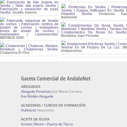
Fabricación de Alta Joyería en
Sevilla | Taller alta joyería Sevilla |
Pirotecnias En Sevilla | Pirotecnia
Fabricación y reparación de joyas
Sevilla | Fuegos Artificiales En Sevilla |
Sevilla:
Jocafra Joyeros.
Petardos Sevilla:
Pirotecnia San
Bartolomé.
Fabricante máquinas de lavado
de coches | Fabricación centros de
Complementos De Novia Sevilla |
lavado de coches | Instaladores
Mantones Y Mantillas Sevilla | Tiendas De
boxes de lavado de coches |
Complementos De Novia En Sevilla:
Autolavados | Lavamascotas:
Bordados Juan Foronda.
IBERBOX 3000.
Instalaciones Eléctricas Sevilla | Como
Chatarrerías | Chatarras, Metales,
Ahorrar En Mi Factura De La Luz:
3
Residuos | Chatarrerías Sevilla:
Instalaciones.
Chatarreria El Pino
Gaceta Comercial de AndaluNet
ABOGADOS
Abogado Penalista
José María Carnero
Eva Roldán Abogada
ACADEMIAS / CURSOS DE FORMACIÓN
Hufeland
, Naturismo
ACEITE DE OLIVA
Aceites Olevm – Puerta de Tierra