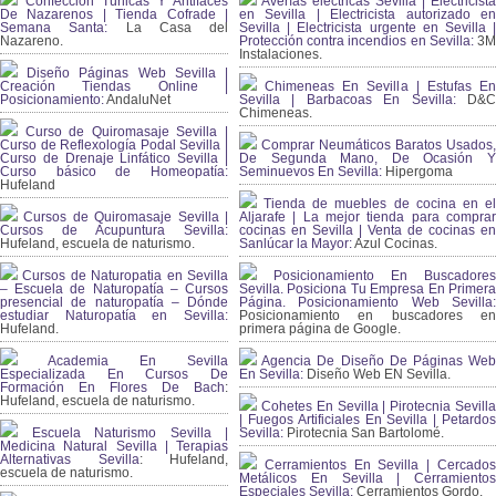
Confección Túnicas Y Antifaces
Averías eléctricas Sevilla | Electricista
De Nazarenos | Tienda Cofrade |
en Sevilla | Electricista autorizado en
Semana Santa:
La Casa del
Sevilla | Electricista urgente en Sevilla |
Nazareno.
Protección contra incendios en Sevilla:
3
Instalaciones.
Diseño Páginas Web Sevilla |
Creación Tiendas Online |
Chimeneas En Sevilla | Estufas En
Posicionamiento:
AndaluNet
Sevilla | Barbacoas En Sevilla:
D&
Chimeneas.
Curso de Quiromasaje Sevilla |
Curso de Reflexología Podal Sevilla |
Comprar Neumáticos Baratos Usados,
Curso de Drenaje Linfático Sevilla |
De Segunda Mano, De Ocasión Y
Curso básico de Homeopatía:
Seminuevos En Sevilla:
Hipergoma
Hufeland
Tienda de muebles de cocina en el
Cursos de Quiromasaje Sevilla |
Aljarafe | La mejor tienda para comprar
Cursos de Acupuntura Sevilla:
cocinas en Sevilla | Venta de cocinas en
Hufeland, escuela de naturismo.
Sanlúcar la Mayor:
Azul Cocinas.
Cursos de Naturopatia en Sevilla
Posicionamiento En Buscadores
– Escuela de Naturopatía – Cursos
Sevilla. Posiciona Tu Empresa En Primera
presencial de naturopatía – Dónde
Página. Posicionamiento Web Sevilla:
estudiar Naturopatía en Sevilla:
Posicionamiento en buscadores en
Hufeland.
primera página de Google.
Academia En Sevilla
Agencia De Diseño De Páginas Web
Especializada En Cursos De
En Sevilla:
Diseño Web EN Sevilla.
Formación En Flores De Bach
:
Hufeland, escuela de naturismo.
Cohetes En Sevilla | Pirotecnia Sevilla
| Fuegos Artificiales En Sevilla | Petardos
Escuela Naturismo Sevilla |
Sevilla:
Pirotecnia San Bartolomé.
Medicina Natural Sevilla | Terapias
Alternativas Sevilla
: Hufeland,
Cerramientos En Sevilla | Cercados
escuela de naturismo.
Metálicos En Sevilla | Cerramientos
Especiales Sevilla:
Cerramientos Gordo.