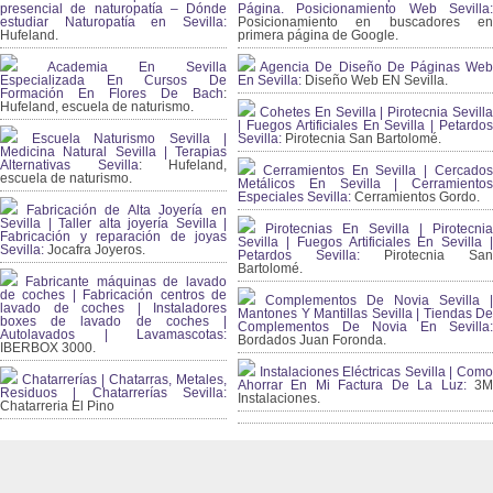
presencial de naturopatía – Dónde
Página. Posicionamiento Web Sevilla:
estudiar Naturopatía en Sevilla:
Posicionamiento en buscadores en
Hufeland.
primera página de Google.
Academia En Sevilla
Agencia De Diseño De Páginas Web
Especializada En Cursos De
En Sevilla:
Diseño Web EN Sevilla.
Formación En Flores De Bach
:
Hufeland, escuela de naturismo.
Cohetes En Sevilla | Pirotecnia Sevilla
| Fuegos Artificiales En Sevilla | Petardos
Escuela Naturismo Sevilla |
Sevilla:
Pirotecnia San Bartolomé.
Medicina Natural Sevilla | Terapias
Alternativas Sevilla
: Hufeland,
Cerramientos En Sevilla | Cercados
escuela de naturismo.
Metálicos En Sevilla | Cerramientos
Especiales Sevilla:
Cerramientos Gordo.
Fabricación de Alta Joyería en
Sevilla | Taller alta joyería Sevilla |
Pirotecnias En Sevilla | Pirotecnia
Fabricación y reparación de joyas
Sevilla | Fuegos Artificiales En Sevilla |
Sevilla:
Jocafra Joyeros.
Petardos Sevilla:
Pirotecnia San
Bartolomé.
Fabricante máquinas de lavado
de coches | Fabricación centros de
Complementos De Novia Sevilla |
lavado de coches | Instaladores
Mantones Y Mantillas Sevilla | Tiendas De
boxes de lavado de coches |
Complementos De Novia En Sevilla:
Autolavados | Lavamascotas:
Bordados Juan Foronda.
IBERBOX 3000.
Instalaciones Eléctricas Sevilla | Como
Chatarrerías | Chatarras, Metales,
Ahorrar En Mi Factura De La Luz:
3
Residuos | Chatarrerías Sevilla:
Instalaciones.
Chatarreria El Pino