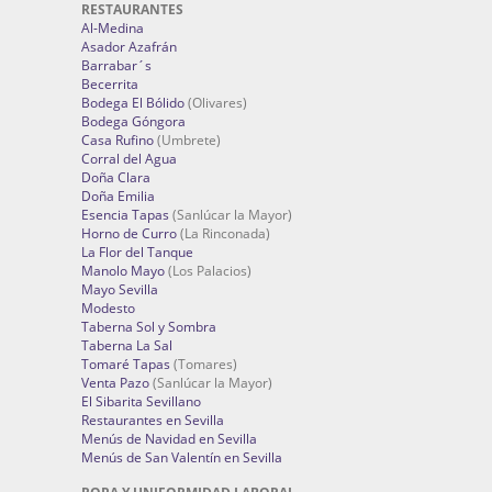
RESTAURANTES
Al-Medina
Asador Azafrán
Barrabar´s
Becerrita
Bodega El Bólido
(Olivares)
Bodega Góngora
Casa Rufino
(Umbrete)
Corral del Agua
Doña Clara
Doña Emilia
Esencia Tapas
(Sanlúcar la Mayor)
Horno de Curro
(La Rinconada)
La Flor del Tanque
Manolo Mayo
(Los Palacios)
Mayo Sevilla
Modesto
Taberna Sol y Sombra
Taberna La Sal
Tomaré Tapas
(Tomares)
Venta Pazo
(Sanlúcar la Mayor)
El Sibarita Sevillano
Restaurantes en Sevilla
Menús de Navidad en Sevilla
Menús de San Valentín en Sevilla