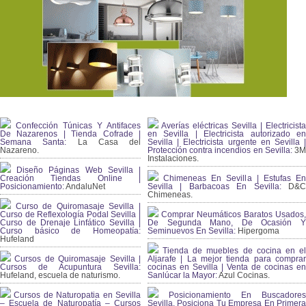
Confección Túnicas Y Antifaces
Averías eléctricas Sevilla | Electricista
De Nazarenos | Tienda Cofrade |
en Sevilla | Electricista autorizado en
Semana Santa:
La Casa del
Sevilla | Electricista urgente en Sevilla |
Nazareno.
Protección contra incendios en Sevilla:
3
Instalaciones.
Diseño Páginas Web Sevilla |
Creación Tiendas Online |
Chimeneas En Sevilla | Estufas En
Posicionamiento:
AndaluNet
Sevilla | Barbacoas En Sevilla:
D&
Chimeneas.
Curso de Quiromasaje Sevilla |
Curso de Reflexología Podal Sevilla |
Comprar Neumáticos Baratos Usados,
Curso de Drenaje Linfático Sevilla |
De Segunda Mano, De Ocasión Y
Curso básico de Homeopatía:
Seminuevos En Sevilla:
Hipergoma
Hufeland
Tienda de muebles de cocina en el
Cursos de Quiromasaje Sevilla |
Aljarafe | La mejor tienda para comprar
Cursos de Acupuntura Sevilla:
cocinas en Sevilla | Venta de cocinas en
Hufeland, escuela de naturismo.
Sanlúcar la Mayor:
Azul Cocinas.
Cursos de Naturopatia en Sevilla
Posicionamiento En Buscadores
– Escuela de Naturopatía – Cursos
Sevilla. Posiciona Tu Empresa En Primera