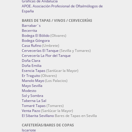
Gráficas de Andalucía
APOE. Asociación Profesional de Oftalmólogos de
España
BARES DE TAPAS / VINOS / CERVECERÍAS
Barrabar´s
Becerrita
Bodega El Bólido
(Olivares)
Bodega Góngora
Casa Rufino
(Umbrete)
Cervecerías El Tanque
(Sevilla y Tomares)
Cervecería La Flor del Tanque
Doña Clara
Doña Emilia
Esencia Tapas
(Sanlúcar la Mayor)
Er Traguito
(Olivares)
Manolo Mayo
(Los Palacios)
Mayo Sevilla
Modesto
Sol y Sombra
Taberna La Sal
Tomaré Tapas
(Tomares)
Venta Pazo
(Sanlúcar la Mayor)
El Sibarita Sevillano
Bares de Tapas en Sevilla
CAFETERÍAS/BARES DE COPAS
Iscariote