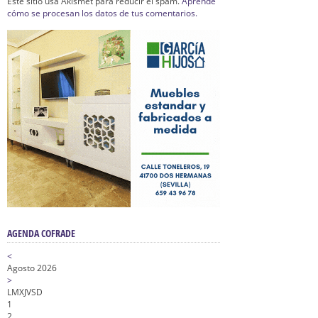
Este sitio usa Akismet para reducir el spam.
Aprende
cómo se procesan los datos de tus comentarios.
AGENDA COFRADE
<
Agosto 2026
>
L
M
X
J
V
S
D
1
2