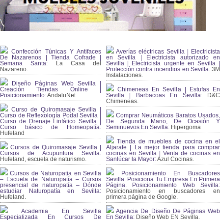
Confección Túnicas Y Antifaces
Averías eléctricas Sevilla | Electricista
De Nazarenos | Tienda Cofrade |
en Sevilla | Electricista autorizado en
Semana Santa:
La Casa del
Sevilla | Electricista urgente en Sevilla |
Nazareno.
Protección contra incendios en Sevilla:
3
Instalaciones.
Diseño Páginas Web Sevilla |
Creación Tiendas Online |
Chimeneas En Sevilla | Estufas En
Posicionamiento:
AndaluNet
Sevilla | Barbacoas En Sevilla:
D&
Chimeneas.
Curso de Quiromasaje Sevilla |
Curso de Reflexología Podal Sevilla |
Comprar Neumáticos Baratos Usados,
Curso de Drenaje Linfático Sevilla |
De Segunda Mano, De Ocasión Y
Curso básico de Homeopatía:
Seminuevos En Sevilla:
Hipergoma
Hufeland
Tienda de muebles de cocina en el
Cursos de Quiromasaje Sevilla |
Aljarafe | La mejor tienda para comprar
Cursos de Acupuntura Sevilla:
cocinas en Sevilla | Venta de cocinas en
Hufeland, escuela de naturismo.
Sanlúcar la Mayor:
Azul Cocinas.
Cursos de Naturopatia en Sevilla
Posicionamiento En Buscadores
– Escuela de Naturopatía – Cursos
Sevilla. Posiciona Tu Empresa En Primera
presencial de naturopatía – Dónde
Página. Posicionamiento Web Sevilla:
estudiar Naturopatía en Sevilla:
Posicionamiento en buscadores en
Hufeland.
primera página de Google.
Academia En Sevilla
Agencia De Diseño De Páginas Web
Especializada En Cursos De
En Sevilla:
Diseño Web EN Sevilla.