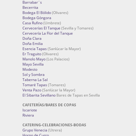
Barrabar´s
Becerrita
Bodega El Bólido
(Olivares)
Bodega Góngora
Casa Rufino
(Umbrete)
Cervecerías El Tanque
(Sevilla y Tomares)
Cervecería La Flor del Tanque
Doña Clara
Doña Emilia
Esencia Tapas
(Sanlúcar la Mayor)
Er Traguito
(Olivares)
Manolo Mayo
(Los Palacios)
Mayo Sevilla
Modesto
Sol y Sombra
Taberna La Sal
Tomaré Tapas
(Tomares)
Venta Pazo
(Sanlúcar la Mayor)
El Sibarita Sevillano
Bares de Tapas en Sevilla
CAFETERÍAS/BARES DE COPAS
Iscariote
Riviera
CATERING-CELEBRACIONES-BODAS
Grupo Venecia
(Utrera)
Horno de Curro