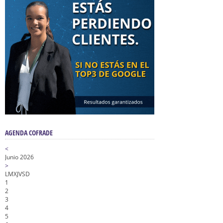
AGENDA COFRADE
<
Junio 2026
>
L
M
X
J
V
S
D
1
2
3
4
5