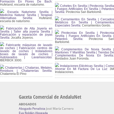
Formación En Flores De Bach
:
Hufeland, escuela de naturismo.
Cohetes En Sevilla | Pirotecnia Sevilla
| Fuegos Artificiales En Sevilla | Petardos
Escuela Naturismo Sevilla |
Sevilla:
Pirotecnia San Bartolomé.
Medicina Natural Sevilla | Terapias
Alternativas Sevilla
: Hufeland,
Cerramientos En Sevilla | Cercados
escuela de naturismo.
Metálicos En Sevilla | Cerramientos
Especiales Sevilla:
Cerramientos Gordo.
Fabricación de Alta Joyería en
Sevilla | Taller alta joyería Sevilla |
Pirotecnias En Sevilla | Pirotecnia
Fabricación y reparación de joyas
Sevilla | Fuegos Artificiales En Sevilla |
Sevilla:
Jocafra Joyeros.
Petardos Sevilla:
Pirotecnia San
Bartolomé.
Fabricante máquinas de lavado
de coches | Fabricación centros de
Complementos De Novia Sevilla |
lavado de coches | Instaladores
Mantones Y Mantillas Sevilla | Tiendas De
boxes de lavado de coches |
Complementos De Novia En Sevilla:
Autolavados | Lavamascotas:
Bordados Juan Foronda.
IBERBOX 3000.
Instalaciones Eléctricas Sevilla | Como
Chatarrerías | Chatarras, Metales,
Ahorrar En Mi Factura De La Luz:
3
Residuos | Chatarrerías Sevilla:
Instalaciones.
Chatarreria El Pino
Gaceta Comercial de AndaluNet
ABOGADOS
Abogado Penalista
José María Carnero
Eva Roldán Abogada