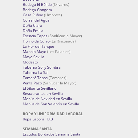
Bodega El Bólido
(Olivares)
Bodega Góngora
Casa Rufino
(Umbrete)
Corral del Agua
Doña Clara
Doña Emilia
Esencia Tapas
(Sanlúcar la Mayor)
Horno de Curro
(La Rinconada)
La Flor del Tanque
Manolo Mayo
(Los Palacios)
Mayo Sevilla
Modesto
Taberna Sol y Sombra
Taberna La Sal
Tomaré Tapas
(Tomares)
Venta Pazo
(Sanlúcar la Mayor)
El Sibarita Sevillano
Restaurantes en Sevilla
Menús de Navidad en Sevilla
Menús de San Valentín en Sevilla
ROPA Y UNIFORMIDAD LABORAL
Ropa Laboral TXB
SEMANA SANTA
Escudos Bordados Semana Santa