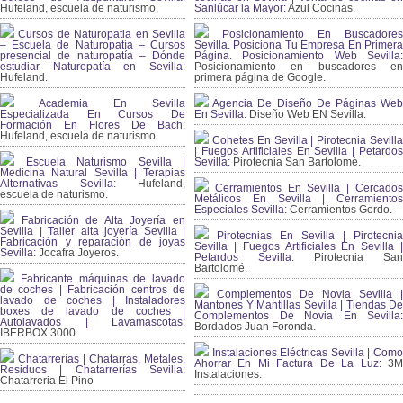
Hufeland, escuela de naturismo.
Sanlúcar la Mayor:
Azul Cocinas.
Cursos de Naturopatia en Sevilla
Posicionamiento En Buscadores
– Escuela de Naturopatía – Cursos
Sevilla. Posiciona Tu Empresa En Primera
presencial de naturopatía – Dónde
Página. Posicionamiento Web Sevilla:
estudiar Naturopatía en Sevilla:
Posicionamiento en buscadores en
Hufeland.
primera página de Google.
Academia En Sevilla
Agencia De Diseño De Páginas Web
Especializada En Cursos De
En Sevilla:
Diseño Web EN Sevilla.
Formación En Flores De Bach
:
Hufeland, escuela de naturismo.
Cohetes En Sevilla | Pirotecnia Sevilla
| Fuegos Artificiales En Sevilla | Petardos
Escuela Naturismo Sevilla |
Sevilla:
Pirotecnia San Bartolomé.
Medicina Natural Sevilla | Terapias
Alternativas Sevilla
: Hufeland,
Cerramientos En Sevilla | Cercados
escuela de naturismo.
Metálicos En Sevilla | Cerramientos
Especiales Sevilla:
Cerramientos Gordo.
Fabricación de Alta Joyería en
Sevilla | Taller alta joyería Sevilla |
Pirotecnias En Sevilla | Pirotecnia
Fabricación y reparación de joyas
Sevilla | Fuegos Artificiales En Sevilla |
Sevilla:
Jocafra Joyeros.
Petardos Sevilla:
Pirotecnia San
Bartolomé.
Fabricante máquinas de lavado
de coches | Fabricación centros de
Complementos De Novia Sevilla |
lavado de coches | Instaladores
Mantones Y Mantillas Sevilla | Tiendas De
boxes de lavado de coches |
Complementos De Novia En Sevilla:
Autolavados | Lavamascotas:
Bordados Juan Foronda.
IBERBOX 3000.
Instalaciones Eléctricas Sevilla | Como
Chatarrerías | Chatarras, Metales,
Ahorrar En Mi Factura De La Luz:
3
Residuos | Chatarrerías Sevilla:
Instalaciones.
Chatarreria El Pino