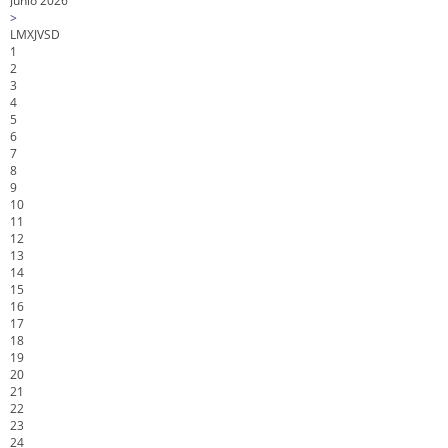
Junio 2026
>
L
M
X
J
V
S
D
1
2
3
4
5
6
7
8
9
10
11
12
13
14
15
16
17
18
19
20
21
22
23
24