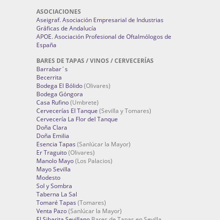
ASOCIACIONES
Aseigraf. Asociación Empresarial de Industrias
Gráficas de Andalucía
APOE. Asociación Profesional de Oftalmólogos de
España
BARES DE TAPAS / VINOS / CERVECERÍAS
Barrabar´s
Becerrita
Bodega El Bólido
(Olivares)
Bodega Góngora
Casa Rufino
(Umbrete)
Cervecerías El Tanque
(Sevilla y Tomares)
Cervecería La Flor del Tanque
Doña Clara
Doña Emilia
Esencia Tapas
(Sanlúcar la Mayor)
Er Traguito
(Olivares)
Manolo Mayo
(Los Palacios)
Mayo Sevilla
Modesto
Sol y Sombra
Taberna La Sal
Tomaré Tapas
(Tomares)
Venta Pazo
(Sanlúcar la Mayor)
El Sibarita Sevillano
Bares de Tapas en Sevilla