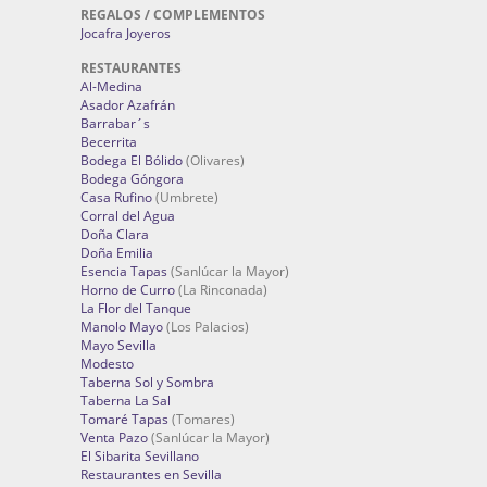
REGALOS / COMPLEMENTOS
Jocafra Joyeros
RESTAURANTES
Al-Medina
Asador Azafrán
Barrabar´s
Becerrita
Bodega El Bólido
(Olivares)
Bodega Góngora
Casa Rufino
(Umbrete)
Corral del Agua
Doña Clara
Doña Emilia
Esencia Tapas
(Sanlúcar la Mayor)
Horno de Curro
(La Rinconada)
La Flor del Tanque
Manolo Mayo
(Los Palacios)
Mayo Sevilla
Modesto
Taberna Sol y Sombra
Taberna La Sal
Tomaré Tapas
(Tomares)
Venta Pazo
(Sanlúcar la Mayor)
El Sibarita Sevillano
Restaurantes en Sevilla