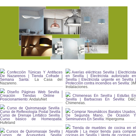
Confección Túnicas Y Antifaces
Averías eléctricas Sevilla | Electricista
De Nazarenos | Tienda Cofrade |
en Sevilla | Electricista autorizado en
Semana Santa:
La Casa del
Sevilla | Electricista urgente en Sevilla |
Nazareno.
Protección contra incendios en Sevilla:
3
Instalaciones.
Diseño Páginas Web Sevilla |
Creación Tiendas Online |
Chimeneas En Sevilla | Estufas En
Posicionamiento:
AndaluNet
Sevilla | Barbacoas En Sevilla:
D&
Chimeneas.
Curso de Quiromasaje Sevilla |
Curso de Reflexología Podal Sevilla |
Comprar Neumáticos Baratos Usados,
Curso de Drenaje Linfático Sevilla |
De Segunda Mano, De Ocasión Y
Curso básico de Homeopatía:
Seminuevos En Sevilla:
Hipergoma
Hufeland
Tienda de muebles de cocina en el
Cursos de Quiromasaje Sevilla |
Aljarafe | La mejor tienda para comprar
Cursos de Acupuntura Sevilla:
cocinas en Sevilla | Venta de cocinas en