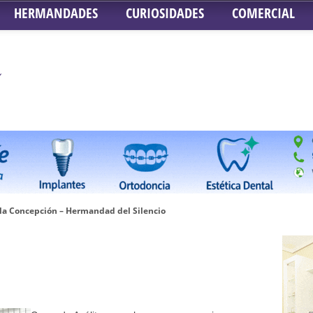
HERMANDADES
CURIOSIDADES
COMERCIAL
 la Concepción – Hermandad del Silencio
 Señor ante el paso de Nuestra Señora de la Encarnación Coronada – Herma
oder de Sevilla
n honor de María Santísima en su Soledad – San Lorenzo
a la Virgen del Valle