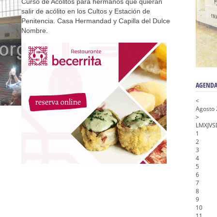
nta Angustia
Curso de Acólitos para hermanos que quieran
salir de acólito en los Cultos y Estación de
de la Salud
Penitencia. Casa Hermandad y Capilla del Dulce
na Misericordia, Vía Crucis y Traslado – Siete Palabras
Nombre.
honor de Nuestro Padre Jesús de la Pasión
tra Señora de Gracia y Esperanza – San Roque
AGENDA
<
Agosto
>
L
M
X
J
V
S
1
2
3
4
5
6
7
8
9
10
11