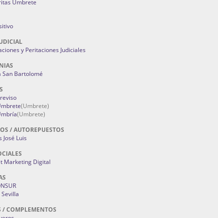
ritas Umbrete
itivo
UDICIAL
aciones y Peritaciones Judiciales
NIAS
a San Bartolomé
S
Treviso
 Umbrete
(Umbrete)
Umbría
(Umbrete)
OS / AUTOREPUESTOS
 José Luis
OCIALES
 Marketing Digital
AS
ONSUR
Sevilla
S / COMPLEMENTOS
oyeros