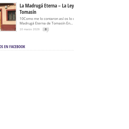
La Madrugá Eterna – La Leyenda De
Tomasín
10Como me lo contaron así os lo cuento… La
Madrugá Eterna de Tomasín En...
10 marzo 2026
0
OS EN FACEBOOK
en Sevilla | Electricista autorizado en Sevilla |
ontra incendios en Sevilla:
3M Instalaciones.
a | Barbacoas En Sevilla:
D&C Chimeneas.
De Segunda Mano, De Ocasión Y Seminuevos
afe | La mejor tienda para comprar cocinas en
yor:
Azul Cocinas.
a. Posiciona Tu Empresa En Primera Página.
ento en buscadores en primera página de