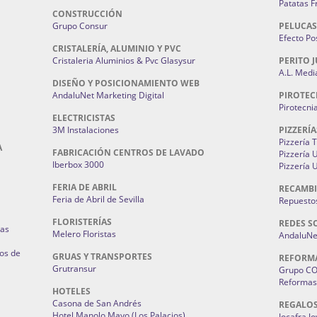
Patatas F
CONSTRUCCIÓN
Grupo Consur
PELUCAS
Efecto Pos
CRISTALERÍA, ALUMINIO Y PVC
Cristaleria Aluminios & Pvc Glasysur
PERITO J
A.L. Medi
DISEÑO Y POSICIONAMIENTO WEB
AndaluNet Marketing Digital
PIROTEC
Pirotecni
ELECTRICISTAS
3M Instalaciones
PIZZERÍA
Pizzería 
A
FABRICACIÓN CENTROS DE LAVADO
Pizzería
Iberbox 3000
Pizzería 
FERIA DE ABRIL
RECAMBI
Feria de Abril de Sevilla
Repuestos
FLORISTERÍAS
REDES S
ias
Melero Floristas
AndaluNet
os de
GRUAS Y TRANSPORTES
REFORM
Grutransur
Grupo C
Reformas 
HOTELES
Casona de San Andrés
REGALO
Hotel Manolo Mayo (Los Palacios)
Jocafra J