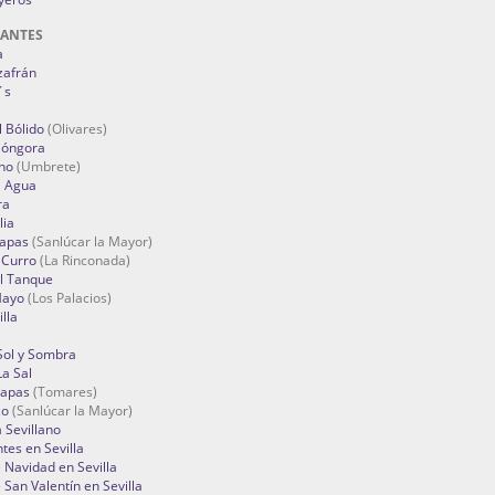
RANTES
a
zafrán
´s
 Bólido
(Olivares)
Góngora
no
(Umbrete)
l Agua
ra
lia
Tapas
(Sanlúcar la Mayor)
 Curro
(La Rinconada)
el Tanque
Mayo
(Los Palacios)
lla
Sol y Sombra
a Sal
apas
(Tomares)
zo
(Sanlúcar la Mayor)
a Sevillano
tes en Sevilla
Navidad en Sevilla
San Valentín en Sevilla