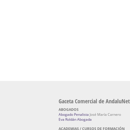
presencial de naturopatía – Dónde estudiar Nat
Academia En Sevilla Especializada En C
Bach
: Hufeland, escuela de naturismo.
Escuela Naturismo Sevilla | Medicina Natu
Sevilla
: Hufeland, escuela de naturismo.
Fabricación de Alta Joyería en Sevilla | Talle
reparación de joyas Sevilla:
Jocafra Joyeros.
Fabricante máquinas de lavado de coches 
coches | Instaladores boxes de lavado de co
IBERBOX 3000.
Chatarrerías | Chatarras, Metales, Residuos
El Pino
Gaceta Comercial de AndaluNet
ABOGADOS
Abogado Penalista
José María Carnero
Eva Roldán Abogada
ACADEMIAS / CURSOS DE FORMACIÓN