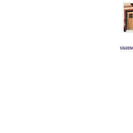
SÍGUEN
renos | Tienda Cofrade | Semana
Averías eléctricas Sevilla | Electricista 
Electricista urgente en Sevilla | Protección c
iendas Online | Posicionamiento:
Chimeneas En Sevilla | Estufas En Sevill
Comprar Neumáticos Baratos Usados, 
flexología Podal Sevilla | Curso de
En Sevilla:
Hipergoma
meopatía:
Hufeland
Tienda de muebles de cocina en el Aljar
 de Acupuntura Sevilla:
Hufeland,
Sevilla | Venta de cocinas en Sanlúcar la Ma
Posicionamiento En Buscadores Sevill
scuela de Naturopatía – Cursos
Posicionamiento Web Sevilla:
Posicionami