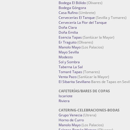
Bodega El Bólido
(Olivares)
Bodega Góngora
Casa Rufino
(Umbrete)
Cervecerías El Tanque
(Sevilla y Tomares)
Cervecería La Flor del Tanque
Doña Clara
Doña Emilia
Esencia Tapas
(Sanlúcar la Mayor)
Er Traguito
(Olivares)
Manolo Mayo
(Los Palacios)
Mayo Sevilla
Modesto
Sol y Sombra
Taberna La Sal
Tomaré Tapas
(Tomares)
Venta Pazo
(Sanlúcar la Mayor)
El Sibarita Sevillano
Bares de Tapas en Sevil
CAFETERÍAS/BARES DE COPAS
Iscariote
Riviera
CATERING-CELEBRACIONES-BODAS
Grupo Venecia
(Utrera)
Horno de Curro
Manolo Mayo
(Los Palacios)
Salones Román Mateos
(Olivares)