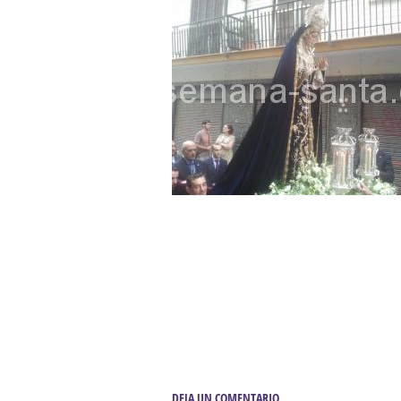
Besapié y Besamano en la Qui
Gitanos: Besamanos del Señor 
Besamanos del Señor de la Divi
Solemne y devoto Besapiés en 
Misa Solemne en honor a Nues
DEJA UN COMENTARIO