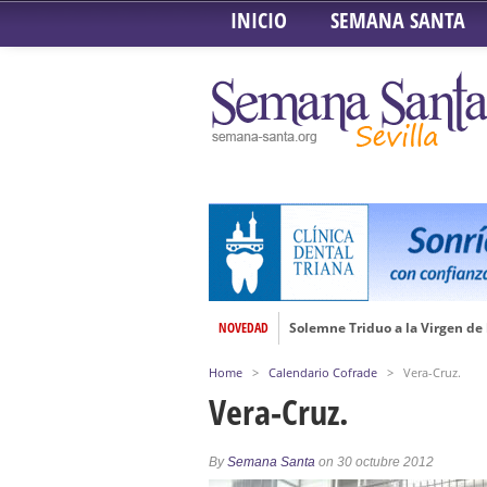
INICIO
SEMANA SANTA
NOVEDAD
Solemne Triduo a la Virgen de
Función de la Anunciación del
Home
>
Calendario Cofrade
>
Vera-Cruz.
Besamanos al Señor del Gran P
Vera-Cruz.
Solemne y devoto Besamanos e
Función Principal de Instituto 
By
Semana Santa
on 30 octubre 2012