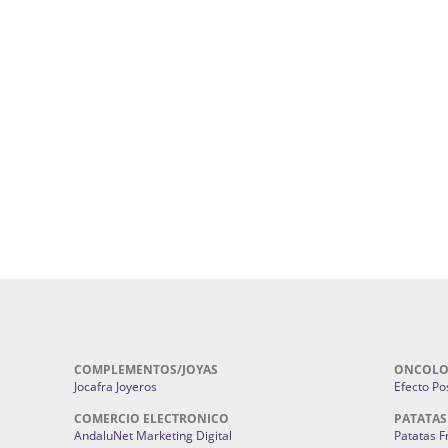
uropatía en Sevilla:
Hufeland.
Google.
ursos De Formación En Flores De
Agencia De Diseño De Páginas Web En S
Cohetes En Sevilla | Pirotecnia Sevilla | F
ral Sevilla | Terapias Alternativas
Pirotecnia San Bartolomé.
Cerramientos En Sevilla | Cercados Met
r alta joyería Sevilla | Fabricación y
Sevilla:
Cerramientos Gordo.
Pirotecnias En Sevilla | Pirotecnia Sevi
| Fabricación centros de lavado de
Sevilla:
Pirotecnia San Bartolomé.
ches | Autolavados | Lavamascotas:
Complementos De Novia Sevilla | Ma
Complementos De Novia En Sevilla:
Bordado
 | Chatarrerías Sevilla:
Chatarreria
Instalaciones Eléctricas Sevilla | 
Instalaciones.
COMPLEMENTOS/JOYAS
ONCOLO
Jocafra Joyeros
Efecto Pos
COMERCIO ELECTRONICO
PATATAS
AndaluNet Marketing Digital
Patatas F