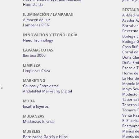
Hotel Zaida
RESTAU
ILUMINACIÓN / LAMPARAS
Al-Medin
Almacén de Luz
Asador A
Lámparas PISA
Barrabar
Becerrita
INNOVACIÓN Y TECNOLOGÍA
Bodega El
Need Technology
Bodega 
Casa Rufi
LAVAMASCOTAS
Corral de
Iberbox 3000
Doña Cla
Doña Emi
LIMPIEZA
Esencia 
Limpiezas Criza
Horno de
La Flor d
MARKETING
Manolo 
Grupos y Entrevistas
la
Mayo Sevi
AndaluNet Marketing Digital
Modesto
Taberna 
MODA
Taberna L
Jocafra Joyeros
Tomaré T
Venta Pa
MUDANZAS
El Sibarit
Mudanzas Giralda
Restauran
Menús de 
MUEBLES
Menús de 
Barnizados García e Hijos