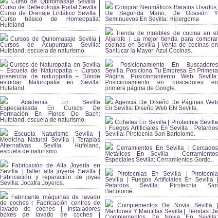
Curso de Quiromasaje Sevilla |
Curso de Reflexología Podal Sevilla |
Comprar Neumáticos Baratos Usados,
Curso de Drenaje Linfático Sevilla |
De Segunda Mano, De Ocasión Y
Curso básico de Homeopatía:
Seminuevos En Sevilla:
Hipergoma
Hufeland
Tienda de muebles de cocina en el
Cursos de Quiromasaje Sevilla |
Aljarafe | La mejor tienda para comprar
Cursos de Acupuntura Sevilla:
cocinas en Sevilla | Venta de cocinas en
Hufeland, escuela de naturismo.
Sanlúcar la Mayor:
Azul Cocinas.
Cursos de Naturopatia en Sevilla
Posicionamiento En Buscadores
– Escuela de Naturopatía – Cursos
Sevilla. Posiciona Tu Empresa En Primera
presencial de naturopatía – Dónde
Página. Posicionamiento Web Sevilla:
estudiar Naturopatía en Sevilla:
Posicionamiento en buscadores en
Hufeland.
primera página de Google.
Academia En Sevilla
Agencia De Diseño De Páginas Web
Especializada En Cursos De
En Sevilla:
Diseño Web EN Sevilla.
Formación En Flores De Bach
:
Hufeland, escuela de naturismo.
Cohetes En Sevilla | Pirotecnia Sevilla
| Fuegos Artificiales En Sevilla | Petardos
Escuela Naturismo Sevilla |
Sevilla:
Pirotecnia San Bartolomé.
Medicina Natural Sevilla | Terapias
Alternativas Sevilla
: Hufeland,
Cerramientos En Sevilla | Cercados
escuela de naturismo.
Metálicos En Sevilla | Cerramientos
Especiales Sevilla:
Cerramientos Gordo.
Fabricación de Alta Joyería en
Sevilla | Taller alta joyería Sevilla |
Pirotecnias En Sevilla | Pirotecnia
Fabricación y reparación de joyas
Sevilla | Fuegos Artificiales En Sevilla |
Sevilla:
Jocafra Joyeros.
Petardos Sevilla:
Pirotecnia San
Bartolomé.
Fabricante máquinas de lavado
de coches | Fabricación centros de
Complementos De Novia Sevilla |
lavado de coches | Instaladores
Mantones Y Mantillas Sevilla | Tiendas De
boxes de lavado de coches |
Complementos De Novia En Sevilla: