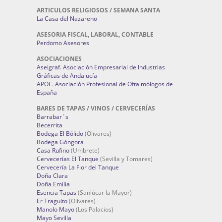
ARTICULOS RELIGIOSOS / SEMANA SANTA
La Casa del Nazareno
ASESORIA FISCAL, LABORAL, CONTABLE
Perdomo Asesores
ASOCIACIONES
Aseigraf. Asociación Empresarial de Industrias
Gráficas de Andalucía
APOE. Asociación Profesional de Oftalmólogos de
España
BARES DE TAPAS / VINOS / CERVECERÍAS
Barrabar´s
Becerrita
Bodega El Bólido
(Olivares)
Bodega Góngora
Casa Rufino
(Umbrete)
Cervecerías El Tanque
(Sevilla y Tomares)
Cervecería La Flor del Tanque
Doña Clara
Doña Emilia
Esencia Tapas
(Sanlúcar la Mayor)
Er Traguito
(Olivares)
Manolo Mayo
(Los Palacios)
Mayo Sevilla