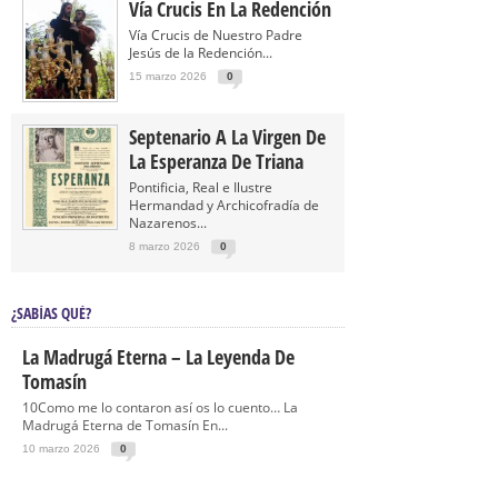
Vía Crucis En La Redención
Vía Crucis de Nuestro Padre
Jesús de la Redención...
15 marzo 2026
0
Septenario A La Virgen De
La Esperanza De Triana
Pontificia, Real e Ilustre
Hermandad y Archicofradía de
Nazarenos...
8 marzo 2026
0
¿SABÍAS QUÉ?
La Madrugá Eterna – La Leyenda De
Tomasín
10Como me lo contaron así os lo cuento… La
Madrugá Eterna de Tomasín En...
10 marzo 2026
0