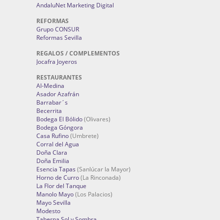
AndaluNet Marketing Digital
REFORMAS
Grupo CONSUR
Reformas Sevilla
REGALOS / COMPLEMENTOS
Jocafra Joyeros
RESTAURANTES
Al-Medina
Asador Azafrán
Barrabar´s
Becerrita
Bodega El Bólido
(Olivares)
Bodega Góngora
Casa Rufino
(Umbrete)
Corral del Agua
Doña Clara
Doña Emilia
Esencia Tapas
(Sanlúcar la Mayor)
Horno de Curro
(La Rinconada)
La Flor del Tanque
Manolo Mayo
(Los Palacios)
Mayo Sevilla
Modesto
Taberna Sol y Sombra