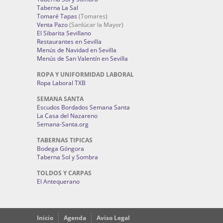
Taberna La Sal
Tomaré Tapas
(Tomares)
Venta Pazo
(Sanlúcar la Mayor)
El Sibarita Sevillano
Restaurantes en Sevilla
Menús de Navidad en Sevilla
Menús de San Valentín en Sevilla
ROPA Y UNIFORMIDAD LABORAL
Ropa Laboral TXB
SEMANA SANTA
Escudos Bordados Semana Santa
La Casa del Nazareno
Semana-Santa.org
TABERNAS TIPICAS
Bodega Góngora
Taberna Sol y Sombra
TOLDOS Y CARPAS
El Antequerano
Inicio
Agenda
Aviso Legal