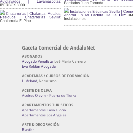
Autolavados | Lavamascotas:
Bordados Juan Foronda.
IBERBOX 3000.
Instalaciones Eléctricas Sevilla | Como
Chatarrerías | Chatarras, Metales,
Ahorrar En Mi Factura De La Luz:
3
Residuos | Chatarrerías Sevilla:
Instalaciones.
Chatarreria El Pino
Gaceta Comercial de AndaluNet
ABOGADOS
Abogado Penalista
José María Carnero
Eva Roldán Abogada
ACADEMIAS / CURSOS DE FORMACIÓN
Hufeland
, Naturismo
ACEITE DE OLIVA
Aceites Olevm – Puerta de Tierra
APARTAMENTOS TURÍSTICOS
Apartamentos Casa Gloria
Apartamentos Los Angeles
ARTE & DECORACIÓN
Blasfor