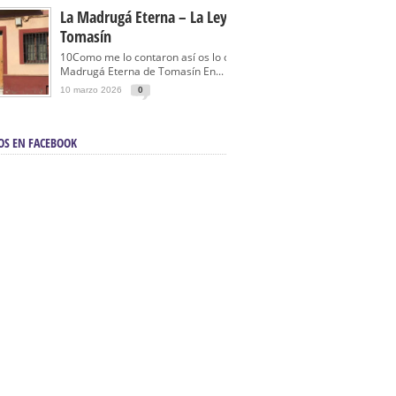
La Madrugá Eterna – La Leyenda De
Tomasín
10Como me lo contaron así os lo cuento… La
Madrugá Eterna de Tomasín En...
10 marzo 2026
0
OS EN FACEBOOK
en Sevilla | Electricista autorizado en Sevilla |
ontra incendios en Sevilla:
3M Instalaciones.
a | Barbacoas En Sevilla:
D&C Chimeneas.
De Segunda Mano, De Ocasión Y Seminuevos
afe | La mejor tienda para comprar cocinas en
yor:
Azul Cocinas.
a. Posiciona Tu Empresa En Primera Página.
ento en buscadores en primera página de