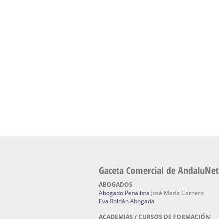
presencial de naturopatía – Dónde estudiar Nat
Academia En Sevilla Especializada En C
Bach
: Hufeland, escuela de naturismo.
Escuela Naturismo Sevilla | Medicina Natu
Sevilla
: Hufeland, escuela de naturismo.
Fabricación de Alta Joyería en Sevilla | Talle
reparación de joyas Sevilla:
Jocafra Joyeros.
Fabricante máquinas de lavado de coches 
coches | Instaladores boxes de lavado de co
IBERBOX 3000.
Chatarrerías | Chatarras, Metales, Residuos
El Pino
Gaceta Comercial de AndaluNet
ABOGADOS
Abogado Penalista
José María Carnero
Eva Roldán Abogada
ACADEMIAS / CURSOS DE FORMACIÓN