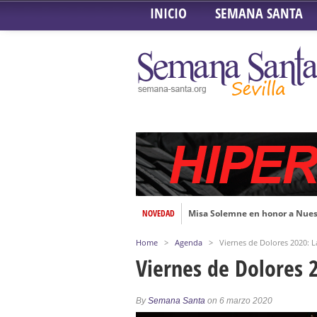
INICIO
SEMANA SANTA
NOVEDAD
Misa Solemne en honor a Nues
Solemne Triduo a la Virgen de
Home
>
Agenda
>
Viernes de Dolores 2020: 
Función de la Anunciación del
Viernes de Dolores 
Besamanos al Señor del Gran P
Solemne y devoto Besamanos e
By
Semana Santa
on 6 marzo 2020