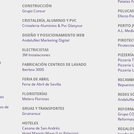
Patatas F
CONSTRUCCIÓN
Grupo Consur
PELUCAS
Efecto Pos
CRISTALERÍA, ALUMINIO Y PVC
Cristaleria Aluminios & Pvc Glasysur
PERITO J
A.L. Medi
DISEÑO Y POSICIONAMIENTO WEB
AndaluNet Marketing Digital
PIROTEC
Pirotecni
ELECTRICISTAS
3M Instalaciones
PIZZERÍA
Pizzería 
A
FABRICACIÓN CENTROS DE LAVADO
Pizzería
Iberbox 3000
Pizzería 
FERIA DE ABRIL
RECAMBI
Feria de Abril de Sevilla
Repuestos
FLORISTERÍAS
REDES S
ias
Melero Floristas
AndaluNet
os de
GRUAS Y TRANSPORTES
REFORM
Grutransur
Grupo C
Reformas 
HOTELES
Casona de San Andrés
REGALO
Hotel Manolo Mayo (Los Palacios)
Jocafra J