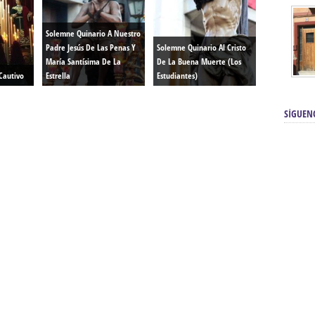
Solemne Quinario A Nuestro
Padre Jesús De Las Penas Y
Solemne Quinario Al Cristo
María Santísima De La
De La Buena Muerte (Los
Cautivo
Estrella
Estudiantes)
SÍGUEN
renos | Tienda Cofrade | Semana
Averías eléctricas Sevilla | Electricista 
Electricista urgente en Sevilla | Protección c
iendas Online | Posicionamiento:
Chimeneas En Sevilla | Estufas En Sevill
Comprar Neumáticos Baratos Usados, 
flexología Podal Sevilla | Curso de
En Sevilla:
Hipergoma
meopatía:
Hufeland
Tienda de muebles de cocina en el Aljar
 de Acupuntura Sevilla:
Hufeland,
Sevilla | Venta de cocinas en Sanlúcar la Ma
Posicionamiento En Buscadores Sevill
scuela de Naturopatía – Cursos
Posicionamiento Web Sevilla:
Posicionami