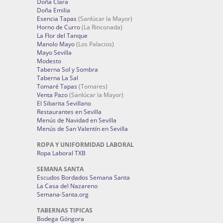
Doña Clara
Doña Emilia
Esencia Tapas
(Sanlúcar la Mayor)
Horno de Curro
(La Rinconada)
La Flor del Tanque
Manolo Mayo
(Los Palacios)
Mayo Sevilla
Modesto
Taberna Sol y Sombra
Taberna La Sal
Tomaré Tapas
(Tomares)
Venta Pazo
(Sanlúcar la Mayor)
El Sibarita Sevillano
Restaurantes en Sevilla
Menús de Navidad en Sevilla
Menús de San Valentín en Sevilla
ROPA Y UNIFORMIDAD LABORAL
Ropa Laboral TXB
SEMANA SANTA
Escudos Bordados Semana Santa
La Casa del Nazareno
Semana-Santa.org
TABERNAS TIPICAS
Bodega Góngora