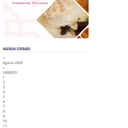
AGENDA COFRADE
<
Agosto 2026
>
L
M
X
J
V
S
D
1
2
3
4
5
6
7
8
9
10
11