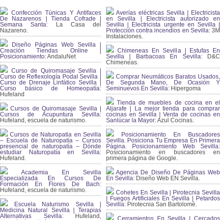
Confección Túnicas Y Antifaces
Averías eléctricas Sevilla | Electricista
De Nazarenos | Tienda Cofrade |
en Sevilla | Electricista autorizado en
Semana Santa:
La Casa del
Sevilla | Electricista urgente en Sevilla |
Nazareno.
Protección contra incendios en Sevilla:
3
Instalaciones.
Diseño Páginas Web Sevilla |
Creación Tiendas Online |
Chimeneas En Sevilla | Estufas En
Posicionamiento:
AndaluNet
Sevilla | Barbacoas En Sevilla:
D&
Chimeneas.
Curso de Quiromasaje Sevilla |
Curso de Reflexología Podal Sevilla |
Comprar Neumáticos Baratos Usados,
Curso de Drenaje Linfático Sevilla |
De Segunda Mano, De Ocasión Y
Curso básico de Homeopatía:
Seminuevos En Sevilla:
Hipergoma
Hufeland
Tienda de muebles de cocina en el
Cursos de Quiromasaje Sevilla |
Aljarafe | La mejor tienda para comprar
Cursos de Acupuntura Sevilla:
cocinas en Sevilla | Venta de cocinas en
Hufeland, escuela de naturismo.
Sanlúcar la Mayor:
Azul Cocinas.
Cursos de Naturopatia en Sevilla
Posicionamiento En Buscadores
– Escuela de Naturopatía – Cursos
Sevilla. Posiciona Tu Empresa En Primera
presencial de naturopatía – Dónde
Página. Posicionamiento Web Sevilla:
estudiar Naturopatía en Sevilla:
Posicionamiento en buscadores en
Hufeland.
primera página de Google.
Academia En Sevilla
Agencia De Diseño De Páginas Web
Especializada En Cursos De
En Sevilla:
Diseño Web EN Sevilla.
Formación En Flores De Bach
:
Hufeland, escuela de naturismo.
Cohetes En Sevilla | Pirotecnia Sevilla
| Fuegos Artificiales En Sevilla | Petardos
Escuela Naturismo Sevilla |
Sevilla:
Pirotecnia San Bartolomé.
Medicina Natural Sevilla | Terapias
Alternativas Sevilla
: Hufeland,
Cerramientos En Sevilla | Cercados