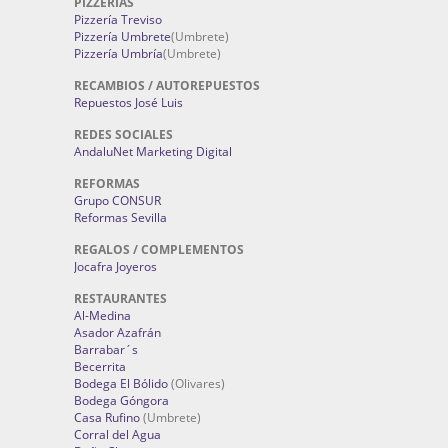
PIZZERÍAS
Pizzería Treviso
Pizzería Umbrete
(Umbrete)
Pizzería Umbría
(Umbrete)
RECAMBIOS / AUTOREPUESTOS
Repuestos José Luis
REDES SOCIALES
AndaluNet Marketing Digital
REFORMAS
Grupo CONSUR
Reformas Sevilla
REGALOS / COMPLEMENTOS
Jocafra Joyeros
RESTAURANTES
Al-Medina
Asador Azafrán
Barrabar´s
Becerrita
Bodega El Bólido
(Olivares)
Bodega Góngora
Casa Rufino
(Umbrete)
Corral del Agua