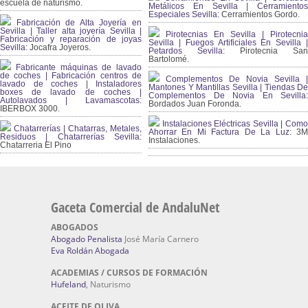
escuela de naturismo.
Metálicos En Sevilla | Cerramientos
Especiales Sevilla:
Cerramientos Gordo.
Fabricación de Alta Joyería en
Sevilla | Taller alta joyería Sevilla |
Pirotecnias En Sevilla | Pirotecnia
Fabricación y reparación de joyas
Sevilla | Fuegos Artificiales En Sevilla |
Sevilla:
Jocafra Joyeros.
Petardos Sevilla:
Pirotecnia San
Bartolomé.
Fabricante máquinas de lavado
de coches | Fabricación centros de
Complementos De Novia Sevilla |
lavado de coches | Instaladores
Mantones Y Mantillas Sevilla | Tiendas De
boxes de lavado de coches |
Complementos De Novia En Sevilla:
Autolavados | Lavamascotas:
Bordados Juan Foronda.
IBERBOX 3000.
Instalaciones Eléctricas Sevilla | Como
Chatarrerías | Chatarras, Metales,
Ahorrar En Mi Factura De La Luz:
3
Residuos | Chatarrerías Sevilla:
Instalaciones.
Chatarreria El Pino
Gaceta Comercial de AndaluNet
ABOGADOS
Abogado Penalista
José María Carnero
Eva Roldán Abogada
ACADEMIAS / CURSOS DE FORMACIÓN
Hufeland
, Naturismo
ACEITE DE OLIVA