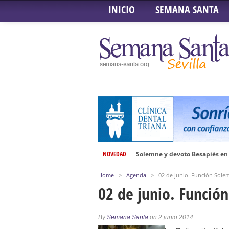
INICIO
SEMANA SANTA
NOVEDAD
Solemne y devoto Besapiés en 
Misa Solemne en honor a Nues
Home
>
Agenda
>
02 de junio. Función Solem
Solemne Triduo a la Virgen de
02 de junio. Función
Función de la Anunciación del
Besamanos al Señor del Gran P
By
Semana Santa
on 2 junio 2014