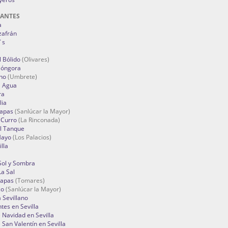
RANTES
a
zafrán
´s
 Bólido
(Olivares)
Góngora
no
(Umbrete)
l Agua
ra
lia
Tapas
(Sanlúcar la Mayor)
 Curro
(La Rinconada)
el Tanque
Mayo
(Los Palacios)
lla
Sol y Sombra
a Sal
apas
(Tomares)
zo
(Sanlúcar la Mayor)
a Sevillano
tes en Sevilla
Navidad en Sevilla
San Valentín en Sevilla