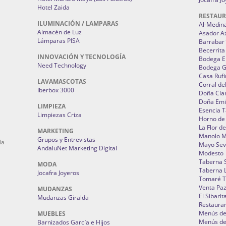
Hotel Zaida
RESTAU
ILUMINACIÓN / LAMPARAS
Al-Medin
Almacén de Luz
Asador A
Lámparas PISA
Barrabar
Becerrita
INNOVACIÓN Y TECNOLOGÍA
Bodega El
Need Technology
Bodega 
Casa Rufi
LAVAMASCOTAS
Corral de
Iberbox 3000
Doña Cla
Doña Emi
LIMPIEZA
Esencia 
Limpiezas Criza
Horno de
La Flor d
MARKETING
Manolo 
Grupos y Entrevistas
la
Mayo Sevi
AndaluNet Marketing Digital
Modesto
Taberna 
MODA
Taberna L
Jocafra Joyeros
Tomaré T
Venta Pa
MUDANZAS
El Sibarit
Mudanzas Giralda
Restauran
Menús de 
MUEBLES
Menús de 
Barnizados García e Hijos