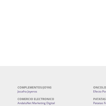
uropatía en Sevilla:
Hufeland.
Google.
ursos De Formación En Flores De
Agencia De Diseño De Páginas Web En S
Cohetes En Sevilla | Pirotecnia Sevilla | F
ral Sevilla | Terapias Alternativas
Pirotecnia San Bartolomé.
Cerramientos En Sevilla | Cercados Met
r alta joyería Sevilla | Fabricación y
Sevilla:
Cerramientos Gordo.
Pirotecnias En Sevilla | Pirotecnia Sevi
| Fabricación centros de lavado de
Sevilla:
Pirotecnia San Bartolomé.
ches | Autolavados | Lavamascotas:
Complementos De Novia Sevilla | Ma
Complementos De Novia En Sevilla:
Bordado
 | Chatarrerías Sevilla:
Chatarreria
Instalaciones Eléctricas Sevilla | 
Instalaciones.
COMPLEMENTOS/JOYAS
ONCOLO
Jocafra Joyeros
Efecto Pos
COMERCIO ELECTRONICO
PATATAS
AndaluNet Marketing Digital
Patatas F