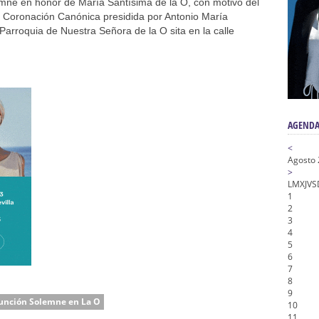
n honor de María Santísima en su Soledad – San Lorenzo
mne en honor de María Santísima de la O, con motivo del
la Coronación Canónica presidida por Antonio María
a la Virgen del Valle
 Parroquia de Nuestra Señora de la O sita en la calle
nta Angustia
de la Salud
na Misericordia, Vía Crucis y Traslado – Siete Palabras
AGENDA
<
Agosto
>
L
M
X
J
V
S
1
2
3
4
5
6
7
8
9
unción Solemne en La O
10
11