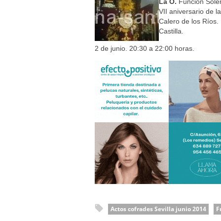
Solemne y devoto Besamanos e
La O.
Función Sole
VII aniversario de 
Función Principal de Instituto 
Calero de los Ríos.
Besapié y Besamano en la Qui
Castilla.
Gitanos: Besamanos del Señor 
2 de junio. 20:30 a 22:00 horas.
Besamanos del Señor de la Divi
Actos cofrades Sevilla junio 2014
F