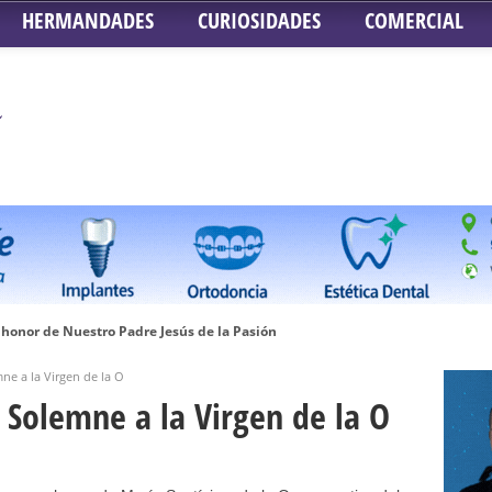
HERMANDADES
CURIOSIDADES
COMERCIAL
honor de Nuestro Padre Jesús de la Pasión
tra Señora de Gracia y Esperanza – San Roque
ne a la Virgen de la O
 la Concepción – Hermandad del Silencio
 Solemne a la Virgen de la O
 Señor ante el paso de Nuestra Señora de la Encarnación Coronada – Herma
oder de Sevilla