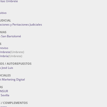
ritas Umbrete
itivo
UDICIAL
aciones y Peritaciones Judiciales
NIAS
a San Bartolomé
S
Treviso
 Umbrete
(Umbrete)
Umbría
(Umbrete)
OS / AUTOREPUESTOS
 José Luis
OCIALES
 Marketing Digital
AS
ONSUR
Sevilla
S / COMPLEMENTOS
oyeros