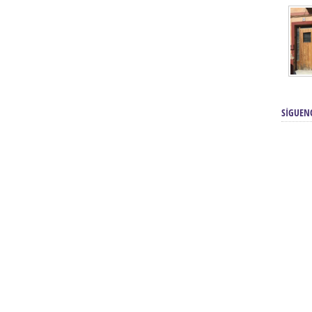
SÍGUEN
renos | Tienda Cofrade | Semana
Averías eléctricas Sevilla | Electricista 
Electricista urgente en Sevilla | Protección c
iendas Online | Posicionamiento:
Chimeneas En Sevilla | Estufas En Sevill
Comprar Neumáticos Baratos Usados, 
flexología Podal Sevilla | Curso de
En Sevilla:
Hipergoma
meopatía:
Hufeland
Tienda de muebles de cocina en el Aljar
 de Acupuntura Sevilla:
Hufeland,
Sevilla | Venta de cocinas en Sanlúcar la Ma
Posicionamiento En Buscadores Sevill
scuela de Naturopatía – Cursos
Posicionamiento Web Sevilla:
Posicionami