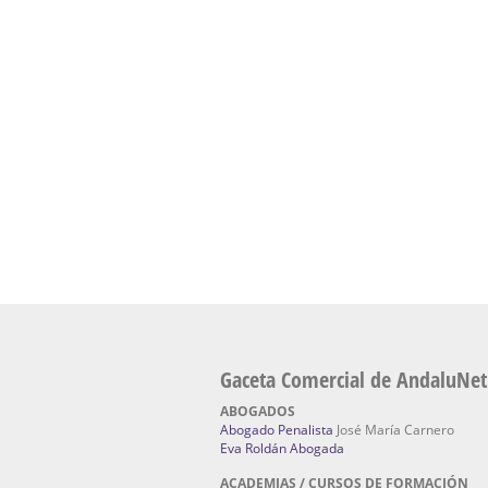
presencial de naturopatía – Dónde estudiar Nat
Academia En Sevilla Especializada En C
Bach
: Hufeland, escuela de naturismo.
Escuela Naturismo Sevilla | Medicina Natu
Sevilla
: Hufeland, escuela de naturismo.
Fabricación de Alta Joyería en Sevilla | Talle
reparación de joyas Sevilla:
Jocafra Joyeros.
Fabricante máquinas de lavado de coches 
coches | Instaladores boxes de lavado de co
IBERBOX 3000.
Chatarrerías | Chatarras, Metales, Residuos
El Pino
Gaceta Comercial de AndaluNet
ABOGADOS
Abogado Penalista
José María Carnero
Eva Roldán Abogada
ACADEMIAS / CURSOS DE FORMACIÓN