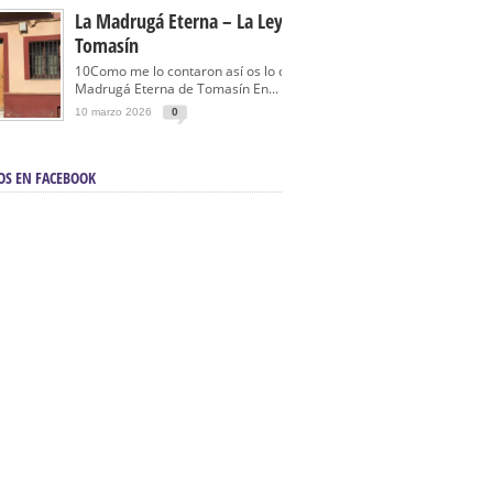
La Madrugá Eterna – La Leyenda De
Tomasín
10Como me lo contaron así os lo cuento… La
Madrugá Eterna de Tomasín En...
10 marzo 2026
0
OS EN FACEBOOK
en Sevilla | Electricista autorizado en Sevilla |
ontra incendios en Sevilla:
3M Instalaciones.
a | Barbacoas En Sevilla:
D&C Chimeneas.
De Segunda Mano, De Ocasión Y Seminuevos
afe | La mejor tienda para comprar cocinas en
yor:
Azul Cocinas.
a. Posiciona Tu Empresa En Primera Página.
ento en buscadores en primera página de