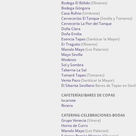
Bodega El Bólido
(Olivares)
Bodega Góngora
Casa Rufino
(Umbrete)
Cervecerías El Tanque
(Sevilla y Tomares)
Cervecería La Flor del Tanque
Doña Clara
Doña Emilia
Esencia Tapas
(Sanlúcar la Mayor)
Er Traguito
(Olivares)
Manolo Mayo
(Los Palacios)
Mayo Sevilla
Modesto
Sol y Sombra
Taberna La Sal
Tomaré Tapas
(Tomares)
Venta Pazo
(Sanlúcar la Mayor)
El Sibarita Sevillano
Bares de Tapas en Sevil
CAFETERÍAS/BARES DE COPAS
Iscariote
Riviera
CATERING-CELEBRACIONES-BODAS
Grupo Venecia
(Utrera)
Horno de Curro
Manolo Mayo
(Los Palacios)
Salones Román Mateos
(Olivares)