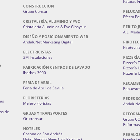
Patatas F
CONSTRUCCIÓN
Grupo Consur
PELUCAS
Efecto Pos
CRISTALERÍA, ALUMINIO Y PVC
Cristaleria Aluminios & Pvc Glasysur
PERITO J
A.L. Medi
DISEÑO Y POSICIONAMIENTO WEB
AndaluNet Marketing Digital
PIROTEC
Pirotecni
ELECTRICISTAS
3M Instalaciones
PIZZERÍA
Pizzería 
A
FABRICACIÓN CENTROS DE LAVADO
Pizzería
Iberbox 3000
Pizzería 
FERIA DE ABRIL
RECAMBI
Feria de Abril de Sevilla
Repuestos
FLORISTERÍAS
REDES S
ias
Melero Floristas
AndaluNet
os de
GRUAS Y TRANSPORTES
REFORM
Grutransur
Grupo C
Reformas 
HOTELES
Casona de San Andrés
REGALO
Hotel Manolo Mayo (Los Palacios)
Jocafra J