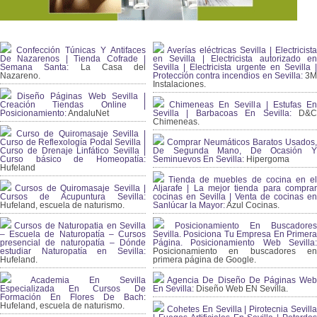
Confección Túnicas Y Antifaces
Averías eléctricas Sevilla | Electricista
De Nazarenos | Tienda Cofrade |
en Sevilla | Electricista autorizado en
Semana Santa:
La Casa del
Sevilla | Electricista urgente en Sevilla |
Nazareno.
Protección contra incendios en Sevilla:
3
Instalaciones.
Diseño Páginas Web Sevilla |
Creación Tiendas Online |
Chimeneas En Sevilla | Estufas En
Posicionamiento:
AndaluNet
Sevilla | Barbacoas En Sevilla:
D&
Chimeneas.
Curso de Quiromasaje Sevilla |
Curso de Reflexología Podal Sevilla |
Comprar Neumáticos Baratos Usados,
Curso de Drenaje Linfático Sevilla |
De Segunda Mano, De Ocasión Y
Curso básico de Homeopatía:
Seminuevos En Sevilla:
Hipergoma
Hufeland
Tienda de muebles de cocina en el
Cursos de Quiromasaje Sevilla |
Aljarafe | La mejor tienda para comprar
Cursos de Acupuntura Sevilla:
cocinas en Sevilla | Venta de cocinas en
Hufeland, escuela de naturismo.
Sanlúcar la Mayor:
Azul Cocinas.
Cursos de Naturopatia en Sevilla
Posicionamiento En Buscadores
– Escuela de Naturopatía – Cursos
Sevilla. Posiciona Tu Empresa En Primera
presencial de naturopatía – Dónde
Página. Posicionamiento Web Sevilla:
estudiar Naturopatía en Sevilla:
Posicionamiento en buscadores en
Hufeland.
primera página de Google.
Academia En Sevilla
Agencia De Diseño De Páginas Web
Especializada En Cursos De
En Sevilla:
Diseño Web EN Sevilla.
Formación En Flores De Bach
:
Hufeland, escuela de naturismo.
Cohetes En Sevilla | Pirotecnia Sevilla