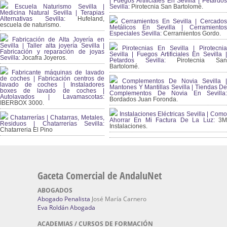
| Fuegos Artificiales En Sevilla | Petardos
Escuela Naturismo Sevilla |
Sevilla:
Pirotecnia San Bartolomé.
Medicina Natural Sevilla | Terapias
Alternativas Sevilla
: Hufeland,
Cerramientos En Sevilla | Cercados
escuela de naturismo.
Metálicos En Sevilla | Cerramientos
Especiales Sevilla:
Cerramientos Gordo.
Fabricación de Alta Joyería en
Sevilla | Taller alta joyería Sevilla |
Pirotecnias En Sevilla | Pirotecnia
Fabricación y reparación de joyas
Sevilla | Fuegos Artificiales En Sevilla |
Sevilla:
Jocafra Joyeros.
Petardos Sevilla:
Pirotecnia San
Bartolomé.
Fabricante máquinas de lavado
de coches | Fabricación centros de
Complementos De Novia Sevilla |
lavado de coches | Instaladores
Mantones Y Mantillas Sevilla | Tiendas De
boxes de lavado de coches |
Complementos De Novia En Sevilla:
Autolavados | Lavamascotas:
Bordados Juan Foronda.
IBERBOX 3000.
Instalaciones Eléctricas Sevilla | Como
Chatarrerías | Chatarras, Metales,
Ahorrar En Mi Factura De La Luz:
3
Residuos | Chatarrerías Sevilla:
Instalaciones.
Chatarreria El Pino
Gaceta Comercial de AndaluNet
ABOGADOS
Abogado Penalista
José María Carnero
Eva Roldán Abogada
ACADEMIAS / CURSOS DE FORMACIÓN