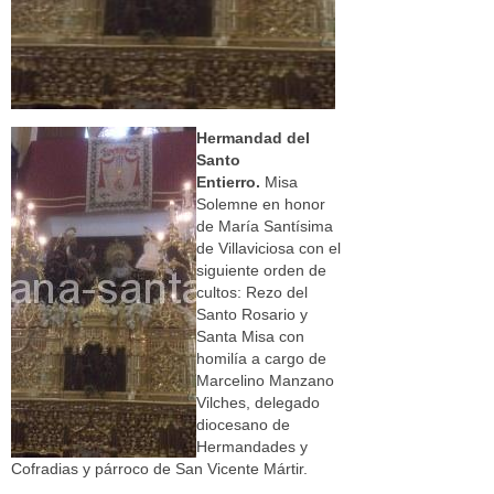
Hermandad del
Santo
Entierro.
Misa
Solemne en honor
de María Santísima
de Villaviciosa con el
siguiente orden de
cultos: Rezo del
Santo Rosario y
Santa Misa con
homilía a cargo de
Marcelino Manzano
Vilches, delegado
diocesano de
Hermandades y
Cofradias y párroco de San Vicente Mártir.