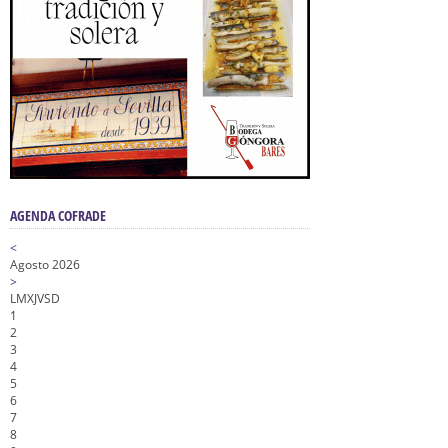
AGENDA COFRADE
<
Agosto 2026
>
L
M
X
J
V
S
D
1
2
3
4
5
6
7
8