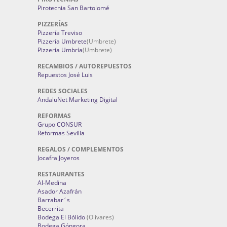
Pirotecnia San Bartolomé
PIZZERÍAS
Pizzería Treviso
Pizzería Umbrete
(Umbrete)
Pizzería Umbría
(Umbrete)
RECAMBIOS / AUTOREPUESTOS
Repuestos José Luis
REDES SOCIALES
AndaluNet Marketing Digital
REFORMAS
Grupo CONSUR
Reformas Sevilla
REGALOS / COMPLEMENTOS
Jocafra Joyeros
RESTAURANTES
Al-Medina
Asador Azafrán
Barrabar´s
Becerrita
Bodega El Bólido
(Olivares)
Bodega Góngora