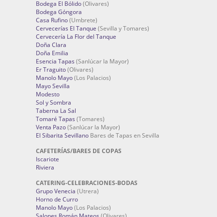
Bodega El Bólido
(Olivares)
Bodega Góngora
Casa Rufino
(Umbrete)
Cervecerías El Tanque
(Sevilla y Tomares)
Cervecería La Flor del Tanque
Doña Clara
Doña Emilia
Esencia Tapas
(Sanlúcar la Mayor)
Er Traguito
(Olivares)
Manolo Mayo
(Los Palacios)
Mayo Sevilla
Modesto
Sol y Sombra
Taberna La Sal
Tomaré Tapas
(Tomares)
Venta Pazo
(Sanlúcar la Mayor)
El Sibarita Sevillano
Bares de Tapas en Sevilla
CAFETERÍAS/BARES DE COPAS
Iscariote
Riviera
CATERING-CELEBRACIONES-BODAS
Grupo Venecia
(Utrera)
Horno de Curro
Manolo Mayo
(Los Palacios)
Salones Román Mateos
(Olivares)