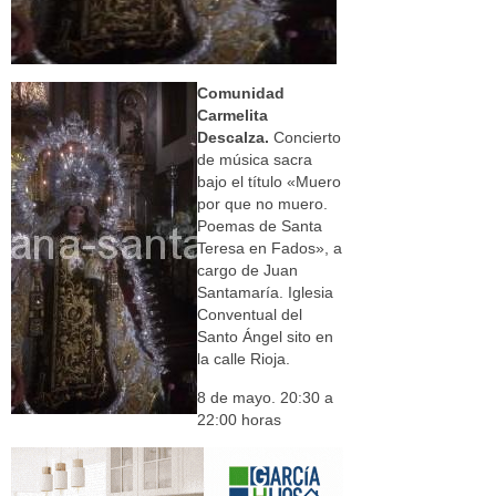
Comunidad
Carmelita
Descalza.
Concierto
de música sacra
bajo el título «Muero
por que no muero.
Poemas de Santa
Teresa en Fados», a
cargo de Juan
Santamaría. Iglesia
Conventual del
Santo Ángel sito en
la calle Rioja.
8 de mayo. 20:30 a
22:00 horas