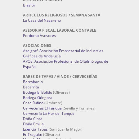
Blasfor
ARTICULOS RELIGIOSOS / SEMANA SANTA
La Casa del Nazareno
ASESORIA FISCAL, LABORAL, CONTABLE
Perdomo Asesores
ASOCIACIONES
Aseigraf. Asociación Empresarial de Industrias
Gráficas de Andalucía
APOE. Asociación Profesional de Oftalmólogos de
España
BARES DE TAPAS / VINOS / CERVECERÍAS
Barrabar´s
Becerrita
Bodega El Bólido
(Olivares)
Bodega Góngora
Casa Rufino
(Umbrete)
Cervecerías El Tanque
(Sevilla y Tomares)
Cervecería La Flor del Tanque
Doña Clara
Doña Emilia
Esencia Tapas
(Sanlúcar la Mayor)
Er Traguito
(Olivares)