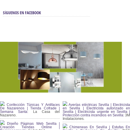
SÍGUENOS EN FACEBOOK
Confección Túnicas Y Antifaces
Averías eléctricas Sevilla | Electricista
De Nazarenos | Tienda Cofrade |
en Sevilla | Electricista autorizado en
Semana Santa:
La Casa del
Sevilla | Electricista urgente en Sevilla |
Nazareno.
Protección contra incendios en Sevilla:
3
Instalaciones.
Diseño Páginas Web Sevilla |
Creación Tiendas Online |
Chimeneas En Sevilla | Estufas En