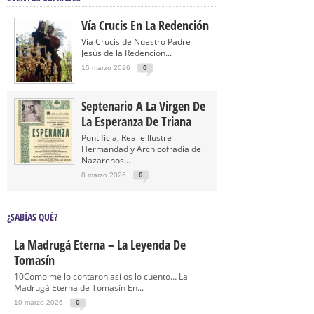
Vía Crucis En La Redención
Vía Crucis de Nuestro Padre
Jesús de la Redención...
15 marzo 2026
0
Septenario A La Virgen De
La Esperanza De Triana
Pontificia, Real e Ilustre
Hermandad y Archicofradía de
Nazarenos...
8 marzo 2026
0
¿SABÍAS QUÉ?
La Madrugá Eterna – La Leyenda De
Tomasín
10Como me lo contaron así os lo cuento… La
Madrugá Eterna de Tomasín En...
10 marzo 2026
0