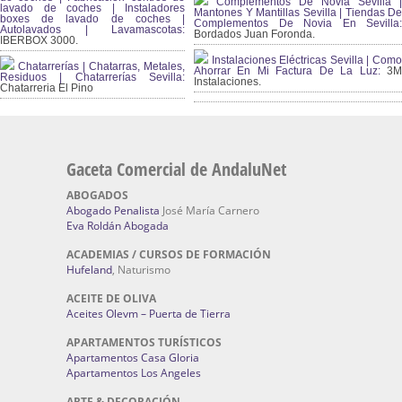
Complementos De Novia Sevilla |
lavado de coches | Instaladores
Mantones Y Mantillas Sevilla | Tiendas De
boxes de lavado de coches |
Complementos De Novia En Sevilla:
Autolavados | Lavamascotas:
Bordados Juan Foronda.
IBERBOX 3000.
Instalaciones Eléctricas Sevilla | Como
Chatarrerías | Chatarras, Metales,
Ahorrar En Mi Factura De La Luz:
3
Residuos | Chatarrerías Sevilla:
Instalaciones.
Chatarreria El Pino
Gaceta Comercial de AndaluNet
ABOGADOS
Abogado Penalista
José María Carnero
Eva Roldán Abogada
ACADEMIAS / CURSOS DE FORMACIÓN
Hufeland
, Naturismo
ACEITE DE OLIVA
Aceites Olevm – Puerta de Tierra
APARTAMENTOS TURÍSTICOS
Apartamentos Casa Gloria
Apartamentos Los Angeles
ARTE & DECORACIÓN