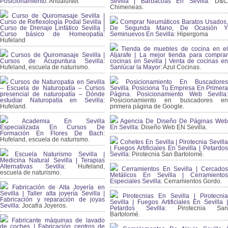
Posicionamiento:
AndaluNet
Sevilla | Barbacoas En Sevilla:
D&
Chimeneas.
Curso de Quiromasaje Sevilla |
Curso de Reflexología Podal Sevilla |
Comprar Neumáticos Baratos Usados,
Curso de Drenaje Linfático Sevilla |
De Segunda Mano, De Ocasión Y
Curso básico de Homeopatía:
Seminuevos En Sevilla:
Hipergoma
Hufeland
Tienda de muebles de cocina en el
Cursos de Quiromasaje Sevilla |
Aljarafe | La mejor tienda para comprar
Cursos de Acupuntura Sevilla:
cocinas en Sevilla | Venta de cocinas en
Hufeland, escuela de naturismo.
Sanlúcar la Mayor:
Azul Cocinas.
Cursos de Naturopatia en Sevilla
Posicionamiento En Buscadores
– Escuela de Naturopatía – Cursos
Sevilla. Posiciona Tu Empresa En Primera
presencial de naturopatía – Dónde
Página. Posicionamiento Web Sevilla:
estudiar Naturopatía en Sevilla:
Posicionamiento en buscadores en
Hufeland.
primera página de Google.
Academia En Sevilla
Agencia De Diseño De Páginas Web
Especializada En Cursos De
En Sevilla:
Diseño Web EN Sevilla.
Formación En Flores De Bach
:
Hufeland, escuela de naturismo.
Cohetes En Sevilla | Pirotecnia Sevilla
| Fuegos Artificiales En Sevilla | Petardos
Escuela Naturismo Sevilla |
Sevilla:
Pirotecnia San Bartolomé.
Medicina Natural Sevilla | Terapias
Alternativas Sevilla
: Hufeland,
Cerramientos En Sevilla | Cercados
escuela de naturismo.
Metálicos En Sevilla | Cerramientos
Especiales Sevilla:
Cerramientos Gordo.
Fabricación de Alta Joyería en
Sevilla | Taller alta joyería Sevilla |
Pirotecnias En Sevilla | Pirotecnia
Fabricación y reparación de joyas
Sevilla | Fuegos Artificiales En Sevilla |
Sevilla:
Jocafra Joyeros.
Petardos Sevilla:
Pirotecnia San
Bartolomé.
Fabricante máquinas de lavado
de coches | Fabricación centros de