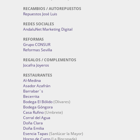
RECAMBIOS / AUTOREPUESTOS
Repuestos José Luis
REDES SOCIALES
AndaluNet Marketing Digital
REFORMAS
Grupo CONSUR
Reformas Sevilla
REGALOS / COMPLEMENTOS
Jocafra Joyeros
RESTAURANTES
Al-Medina
Asador Azafrán
Barrabar´s
Becerrita
Bodega El Bólido
(Olivares)
Bodega Góngora
Casa Rufino
(Umbrete)
Corral del Agua
Doña Clara
Doña Emilia
Esencia Tapas
(Sanlúcar la Mayor)
Horno de Curro
(La Rinconada)