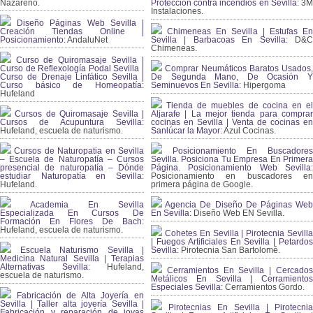
Nazareno.
Protección contra incendios en Sevilla:
3
Instalaciones.
Diseño Páginas Web Sevilla |
Creación Tiendas Online |
Chimeneas En Sevilla | Estufas En
Posicionamiento:
AndaluNet
Sevilla | Barbacoas En Sevilla:
D&
Chimeneas.
Curso de Quiromasaje Sevilla |
Curso de Reflexología Podal Sevilla |
Comprar Neumáticos Baratos Usados,
Curso de Drenaje Linfático Sevilla |
De Segunda Mano, De Ocasión Y
Curso básico de Homeopatía:
Seminuevos En Sevilla:
Hipergoma
Hufeland
Tienda de muebles de cocina en el
Cursos de Quiromasaje Sevilla |
Aljarafe | La mejor tienda para comprar
Cursos de Acupuntura Sevilla:
cocinas en Sevilla | Venta de cocinas en
Hufeland, escuela de naturismo.
Sanlúcar la Mayor:
Azul Cocinas.
Cursos de Naturopatia en Sevilla
Posicionamiento En Buscadores
– Escuela de Naturopatía – Cursos
Sevilla. Posiciona Tu Empresa En Primera
presencial de naturopatía – Dónde
Página. Posicionamiento Web Sevilla:
estudiar Naturopatía en Sevilla:
Posicionamiento en buscadores en
Hufeland.
primera página de Google.
Academia En Sevilla
Agencia De Diseño De Páginas Web
Especializada En Cursos De
En Sevilla:
Diseño Web EN Sevilla.
Formación En Flores De Bach
:
Hufeland, escuela de naturismo.
Cohetes En Sevilla | Pirotecnia Sevilla
| Fuegos Artificiales En Sevilla | Petardos
Escuela Naturismo Sevilla |
Sevilla:
Pirotecnia San Bartolomé.
Medicina Natural Sevilla | Terapias
Alternativas Sevilla
: Hufeland,
Cerramientos En Sevilla | Cercados
escuela de naturismo.
Metálicos En Sevilla | Cerramientos
Especiales Sevilla:
Cerramientos Gordo.
Fabricación de Alta Joyería en
Sevilla | Taller alta joyería Sevilla |
Pirotecnias En Sevilla | Pirotecnia
Fabricación y reparación de joyas