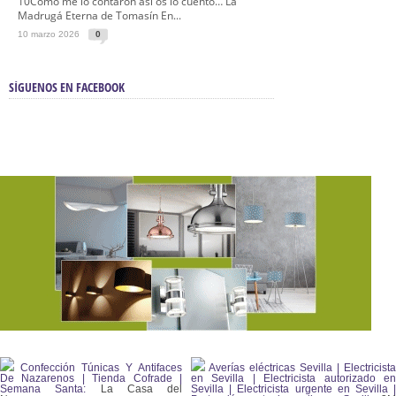
10Como me lo contaron así os lo cuento… La
Madrugá Eterna de Tomasín En...
10 marzo 2026
0
SÍGUENOS EN FACEBOOK
Confección Túnicas Y Antifaces
Averías eléctricas Sevilla | Electricista
De Nazarenos | Tienda Cofrade |
en Sevilla | Electricista autorizado en
Semana Santa:
La Casa del
Sevilla | Electricista urgente en Sevilla |