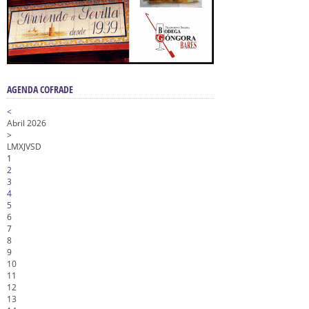
AGENDA COFRADE
<
Abril 2026
>
L
M
X
J
V
S
D
1
2
3
4
5
6
7
8
9
10
11
12
13