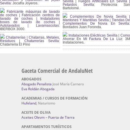
Sevilla | Fuegos Artificiales En Sevilla |
Sevilla:
Jocafra Joyeros.
Petardos Sevilla:
Pirotecnia San
Bartolomé.
Fabricante máquinas de lavado
de coches | Fabricación centros de
Complementos De Novia Sevilla |
lavado de coches | Instaladores
Mantones Y Mantillas Sevilla | Tiendas De
boxes de lavado de coches |
Complementos De Novia En Sevilla:
Autolavados | Lavamascotas:
Bordados Juan Foronda.
IBERBOX 3000.
Instalaciones Eléctricas Sevilla | Como
Chatarrerías | Chatarras, Metales,
Ahorrar En Mi Factura De La Luz:
3
Residuos | Chatarrerías Sevilla:
Instalaciones.
Chatarreria El Pino
Gaceta Comercial de AndaluNet
ABOGADOS
Abogado Penalista
José María Carnero
Eva Roldán Abogada
ACADEMIAS / CURSOS DE FORMACIÓN
Hufeland
, Naturismo
ACEITE DE OLIVA
Aceites Olevm – Puerta de Tierra
APARTAMENTOS TURÍSTICOS