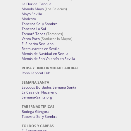
La Flor del Tanque
Manolo Mayo
(Los Palacios)
Mayo Sevilla
Modesto
Taberna Sol y Sombra
Taberna La Sal
Tomaré Tapas
(Tomares)
Venta Pazo
(Sanlúcar la Mayor)
El Sibarita Sevillano
Restaurantes en Sevilla
Menús de Navidad en Sevilla
Menús de San Valentín en Sevilla
ROPA Y UNIFORMIDAD LABORAL
Ropa Laboral TXB
SEMANA SANTA
Escudos Bordados Semana Santa
La Casa del Nazareno
Semana-Santa.org
TABERNAS TIPICAS
Bodega Góngora
Taberna Sol y Sombra
TOLDOS Y CARPAS
El Antequerano