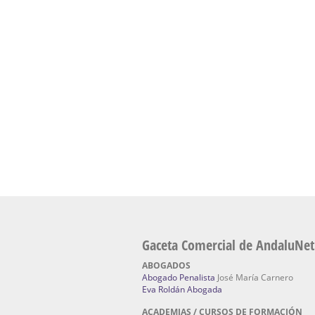
presencial de naturopatía – Dónde estudiar Nat
Academia En Sevilla Especializada En C
Bach
: Hufeland, escuela de naturismo.
Escuela Naturismo Sevilla | Medicina Natu
Sevilla
: Hufeland, escuela de naturismo.
Fabricación de Alta Joyería en Sevilla | Talle
reparación de joyas Sevilla:
Jocafra Joyeros.
Fabricante máquinas de lavado de coches 
coches | Instaladores boxes de lavado de co
IBERBOX 3000.
Chatarrerías | Chatarras, Metales, Residuos
El Pino
Gaceta Comercial de AndaluNet
ABOGADOS
Abogado Penalista
José María Carnero
Eva Roldán Abogada
ACADEMIAS / CURSOS DE FORMACIÓN