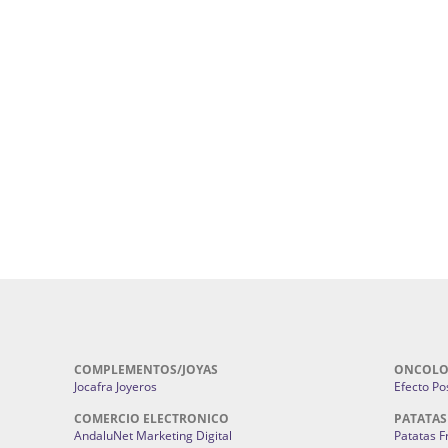
uropatía en Sevilla:
Hufeland.
Google.
ursos De Formación En Flores De
Agencia De Diseño De Páginas Web En S
Cohetes En Sevilla | Pirotecnia Sevilla | F
ral Sevilla | Terapias Alternativas
Pirotecnia San Bartolomé.
Cerramientos En Sevilla | Cercados Met
r alta joyería Sevilla | Fabricación y
Sevilla:
Cerramientos Gordo.
Pirotecnias En Sevilla | Pirotecnia Sevi
| Fabricación centros de lavado de
Sevilla:
Pirotecnia San Bartolomé.
ches | Autolavados | Lavamascotas:
Complementos De Novia Sevilla | Ma
Complementos De Novia En Sevilla:
Bordado
 | Chatarrerías Sevilla:
Chatarreria
Instalaciones Eléctricas Sevilla | 
Instalaciones.
COMPLEMENTOS/JOYAS
ONCOLO
Jocafra Joyeros
Efecto Pos
COMERCIO ELECTRONICO
PATATAS
AndaluNet Marketing Digital
Patatas F