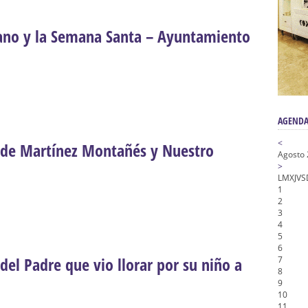
n honor de María Santísima en su Soledad – San Lorenzo
a la Virgen del Valle
rano y la Semana Santa – Ayuntamiento
nta Angustia
de la Salud
na Misericordia, Vía Crucis y Traslado – Siete Palabras
AGENDA
<
 de Martínez Montañés y Nuestro
Agosto
>
L
M
X
J
V
S
1
2
3
4
5
6
del Padre que vio llorar por su niño a
7
8
9
10
11