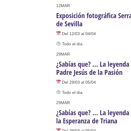
Solemne y devoto Besamanos e
12
MAR
Función Principal de Instituto 
Exposición fotográfica Ser
Besapié y Besamano en la Qui
de Sevilla
Gitanos: Besamanos del Señor 
Del 12/03 al 04/04
Besamanos del Señor de la Divi
Todo el día
29
MAR
¿Sabías que? … La leyenda
Padre Jesús de la Pasión
Del 29/03 al 05/04
Todo el día
29
MAR
¿Sabías que? … La leyenda 
la Esperanza de Triana
Del 29/03 al 05/04