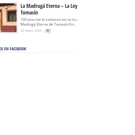
La Madrugá Eterna – La Leyenda De
Tomasín
10Como me lo contaron así os lo cuento… La
Madrugá Eterna de Tomasín En...
10 marzo 2026
0
OS EN FACEBOOK
en Sevilla | Electricista autorizado en Sevilla |
ontra incendios en Sevilla:
3M Instalaciones.
a | Barbacoas En Sevilla:
D&C Chimeneas.
De Segunda Mano, De Ocasión Y Seminuevos
afe | La mejor tienda para comprar cocinas en
yor:
Azul Cocinas.
a. Posiciona Tu Empresa En Primera Página.
ento en buscadores en primera página de