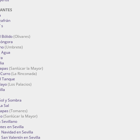
RANTES
a
zafrán
´s
 Bólido
(Olivares)
Góngora
no
(Umbrete)
l Agua
ra
lia
Tapas
(Sanlúcar la Mayor)
 Curro
(La Rinconada)
el Tanque
Mayo
(Los Palacios)
lla
Sol y Sombra
a Sal
apas
(Tomares)
zo
(Sanlúcar la Mayor)
a Sevillano
tes en Sevilla
Navidad en Sevilla
San Valentín en Sevilla