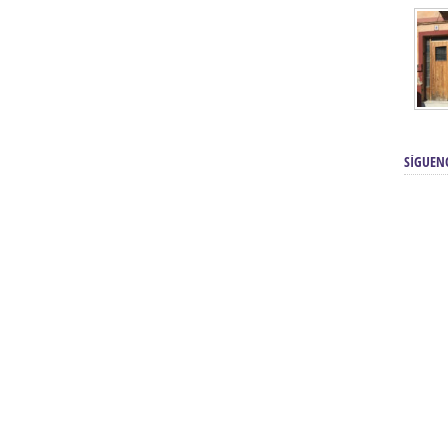
SÍGUEN
renos | Tienda Cofrade | Semana
Averías eléctricas Sevilla | Electricista 
Electricista urgente en Sevilla | Protección c
iendas Online | Posicionamiento:
Chimeneas En Sevilla | Estufas En Sevill
Comprar Neumáticos Baratos Usados, 
flexología Podal Sevilla | Curso de
En Sevilla:
Hipergoma
meopatía:
Hufeland
Tienda de muebles de cocina en el Aljar
 de Acupuntura Sevilla:
Hufeland,
Sevilla | Venta de cocinas en Sanlúcar la Ma
Posicionamiento En Buscadores Sevill
scuela de Naturopatía – Cursos
Posicionamiento Web Sevilla:
Posicionami