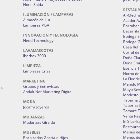
Hotel Zaida
RESTAU
ILUMINACIÓN / LAMPARAS
Al-Medin
Almacén de Luz
Asador A
Lámparas PISA
Barrabar
Becerrita
INNOVACIÓN Y TECNOLOGÍA
Bodega El
Need Technology
Bodega 
Casa Rufi
LAVAMASCOTAS
Corral de
Iberbox 3000
Doña Cla
Doña Emi
LIMPIEZA
Esencia 
Limpiezas Criza
Horno de
La Flor d
MARKETING
Manolo 
Grupos y Entrevistas
la
Mayo Sevi
AndaluNet Marketing Digital
Modesto
Taberna 
MODA
Taberna L
Jocafra Joyeros
Tomaré T
Venta Pa
MUDANZAS
El Sibarit
Mudanzas Giralda
Restauran
Menús de 
MUEBLES
Menús de 
Barnizados García e Hijos