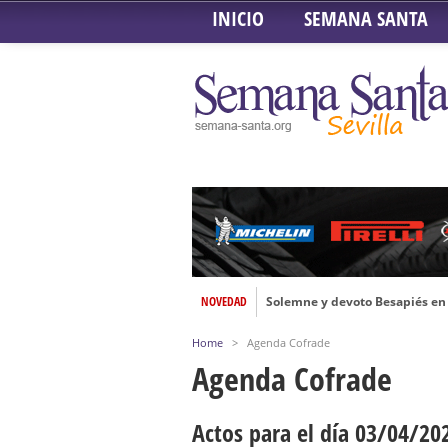
INICIO
SEMANA SANTA
NOVEDAD
Solemne y devoto Besapiés en 
Misa Solemne en honor a Nues
Home
>
Agenda Cofrade
Solemne Triduo a la Virgen de
Agenda Cofrade
Función de la Anunciación del
Besamanos al Señor del Gran P
Actos para el día 03/04/20