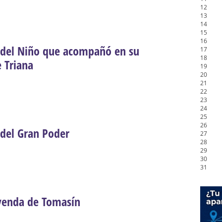
12
13
14
15
16
 del Niño que acompañó en su
17
18
e Triana
19
20
21
22
23
24
25
26
 del Gran Poder
27
28
29
30
31
yenda de Tomasín