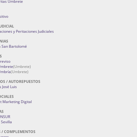
ritas Umbrete
itivo
UDICIAL
aciones y Peritaciones Judiciales
NIAS
a San Bartolomé
S
Treviso
 Umbrete
(Umbrete)
Umbría
(Umbrete)
OS / AUTOREPUESTOS
 José Luis
OCIALES
 Marketing Digital
AS
ONSUR
Sevilla
S / COMPLEMENTOS
oyeros