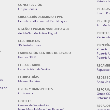
Patatas F
CONSTRUCCIÓN
Grupo Consur
PELUCAS
Efecto Pos
CRISTALERÍA, ALUMINIO Y PVC
Cristaleria Aluminios & Pvc Glasysur
PERITO J
A.L. Medi
DISEÑO Y POSICIONAMIENTO WEB
AndaluNet Marketing Digital
PIROTEC
Pirotecni
ELECTRICISTAS
3M Instalaciones
PIZZERÍA
Pizzería 
A
FABRICACIÓN CENTROS DE LAVADO
Pizzería
Iberbox 3000
Pizzería 
FERIA DE ABRIL
RECAMBI
Feria de Abril de Sevilla
Repuestos
FLORISTERÍAS
REDES S
ias
Melero Floristas
AndaluNet
os de
GRUAS Y TRANSPORTES
REFORM
Grutransur
Grupo C
Reformas 
HOTELES
Casona de San Andrés
REGALO
Hotel Manolo Mayo (Los Palacios)
Jocafra J