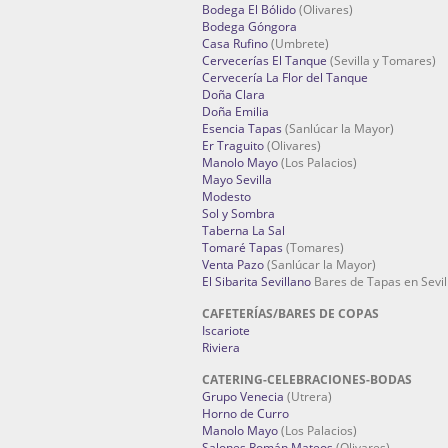
Bodega El Bólido
(Olivares)
Bodega Góngora
Casa Rufino
(Umbrete)
Cervecerías El Tanque
(Sevilla y Tomares)
Cervecería La Flor del Tanque
Doña Clara
Doña Emilia
Esencia Tapas
(Sanlúcar la Mayor)
Er Traguito
(Olivares)
Manolo Mayo
(Los Palacios)
Mayo Sevilla
Modesto
Sol y Sombra
Taberna La Sal
Tomaré Tapas
(Tomares)
Venta Pazo
(Sanlúcar la Mayor)
El Sibarita Sevillano
Bares de Tapas en Sevil
CAFETERÍAS/BARES DE COPAS
Iscariote
Riviera
CATERING-CELEBRACIONES-BODAS
Grupo Venecia
(Utrera)
Horno de Curro
Manolo Mayo
(Los Palacios)
Salones Román Mateos
(Olivares)