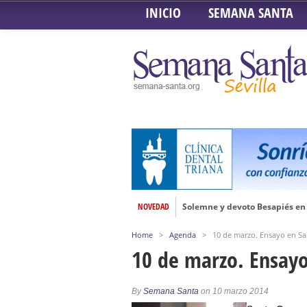
INICIO
SEMANA SANTA
NOVEDAD
Solemne y devoto Besapiés en 
Misa Solemne en honor a Nues
Home
>
Agenda
>
10 de marzo. Ensayo en S
Solemne Triduo a la Virgen de
10 de marzo. Ensay
Función de la Anunciación del
Besamanos al Señor del Gran P
By
Semana Santa
on 10 marzo 2014