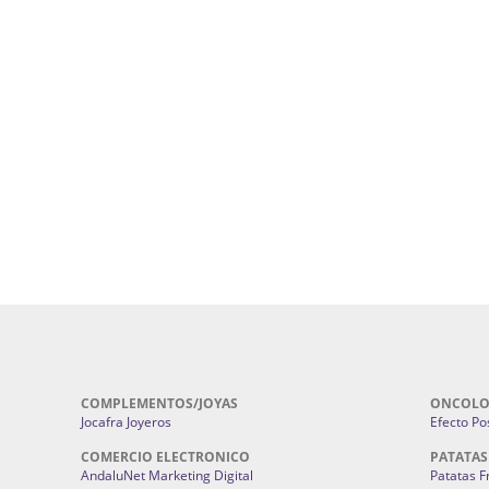
uropatía en Sevilla:
Hufeland.
Google.
ursos De Formación En Flores De
Agencia De Diseño De Páginas Web En S
Cohetes En Sevilla | Pirotecnia Sevilla | F
ral Sevilla | Terapias Alternativas
Pirotecnia San Bartolomé.
Cerramientos En Sevilla | Cercados Met
r alta joyería Sevilla | Fabricación y
Sevilla:
Cerramientos Gordo.
Pirotecnias En Sevilla | Pirotecnia Sevi
| Fabricación centros de lavado de
Sevilla:
Pirotecnia San Bartolomé.
ches | Autolavados | Lavamascotas:
Complementos De Novia Sevilla | Ma
Complementos De Novia En Sevilla:
Bordado
 | Chatarrerías Sevilla:
Chatarreria
Instalaciones Eléctricas Sevilla | 
Instalaciones.
COMPLEMENTOS/JOYAS
ONCOLO
Jocafra Joyeros
Efecto Pos
COMERCIO ELECTRONICO
PATATAS
AndaluNet Marketing Digital
Patatas F