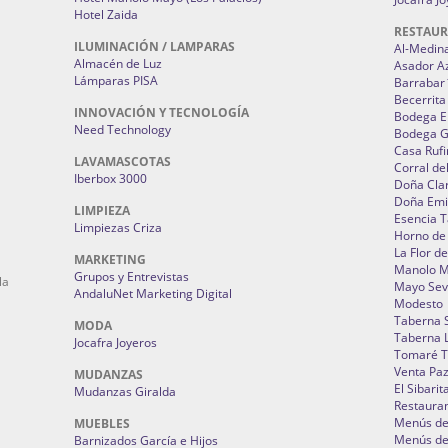
Hotel Zaida
RESTAU
ILUMINACIÓN / LAMPARAS
Al-Medin
Almacén de Luz
Asador A
Lámparas PISA
Barrabar
Becerrita
INNOVACIÓN Y TECNOLOGÍA
Bodega El
Need Technology
Bodega 
Casa Rufi
LAVAMASCOTAS
Corral de
Iberbox 3000
Doña Cla
Doña Emi
LIMPIEZA
Esencia 
Limpiezas Criza
Horno de
La Flor d
MARKETING
Manolo 
Grupos y Entrevistas
la
Mayo Sevi
AndaluNet Marketing Digital
Modesto
Taberna 
MODA
Taberna L
Jocafra Joyeros
Tomaré T
Venta Pa
MUDANZAS
El Sibarit
Mudanzas Giralda
Restauran
Menús de 
MUEBLES
Menús de 
Barnizados García e Hijos