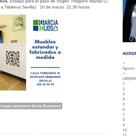
n honor de María Santísima en su Soledad – San Lorenzo
eva.
Ensayo para el paso de Virgen. Poligono Navisa C/
e a Tableros Sevilla). 10 de marzo. 21:30 horas.
a la Virgen del Valle
nta Angustia
de la Salud
na Misericordia, Vía Crucis y Traslado – Siete Palabras
AGENDA
<
Agosto
>
L
M
X
J
V
S
1
2
3
4
5
Ensayo costaleros Santa Genoveva
6
7
8
9
10
11