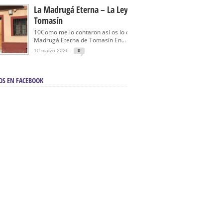
La Madrugá Eterna – La Leyenda De
Tomasín
10Como me lo contaron así os lo cuento… La
Madrugá Eterna de Tomasín En...
10 marzo 2026
0
OS EN FACEBOOK
en Sevilla | Electricista autorizado en Sevilla |
ontra incendios en Sevilla:
3M Instalaciones.
a | Barbacoas En Sevilla:
D&C Chimeneas.
De Segunda Mano, De Ocasión Y Seminuevos
afe | La mejor tienda para comprar cocinas en
yor:
Azul Cocinas.
a. Posiciona Tu Empresa En Primera Página.
ento en buscadores en primera página de