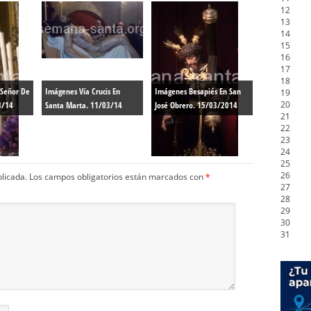
12
13
14
15
16
17
18
 Señor De
Imágenes Vía Crucis En
Imágenes Besapiés En San
19
20
3/14
Santa Marta. 11/03/14
José Obrero. 15/03/2014
21
22
23
24
25
26
blicada.
Los campos obligatorios están marcados con
*
27
28
29
30
31