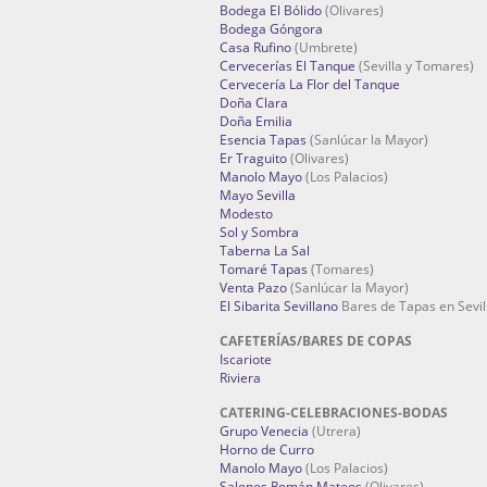
Bodega El Bólido
(Olivares)
Bodega Góngora
Casa Rufino
(Umbrete)
Cervecerías El Tanque
(Sevilla y Tomares)
Cervecería La Flor del Tanque
Doña Clara
Doña Emilia
Esencia Tapas
(Sanlúcar la Mayor)
Er Traguito
(Olivares)
Manolo Mayo
(Los Palacios)
Mayo Sevilla
Modesto
Sol y Sombra
Taberna La Sal
Tomaré Tapas
(Tomares)
Venta Pazo
(Sanlúcar la Mayor)
El Sibarita Sevillano
Bares de Tapas en Sevil
CAFETERÍAS/BARES DE COPAS
Iscariote
Riviera
CATERING-CELEBRACIONES-BODAS
Grupo Venecia
(Utrera)
Horno de Curro
Manolo Mayo
(Los Palacios)
Salones Román Mateos
(Olivares)