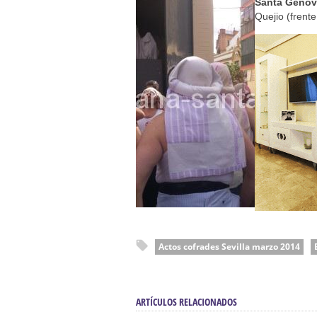
Solemne y devoto Besamanos e
Santa Genov
Quejio (frent
Función Principal de Instituto 
Besapié y Besamano en la Qui
Gitanos: Besamanos del Señor 
Besamanos del Señor de la Divi
Actos cofrades Sevilla marzo 2014
ARTÍCULOS RELACIONADOS