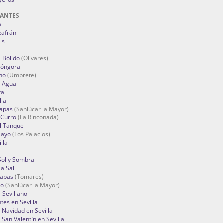
RANTES
a
zafrán
´s
 Bólido
(Olivares)
Góngora
no
(Umbrete)
l Agua
ra
lia
Tapas
(Sanlúcar la Mayor)
 Curro
(La Rinconada)
el Tanque
Mayo
(Los Palacios)
lla
Sol y Sombra
a Sal
apas
(Tomares)
zo
(Sanlúcar la Mayor)
a Sevillano
tes en Sevilla
Navidad en Sevilla
San Valentín en Sevilla