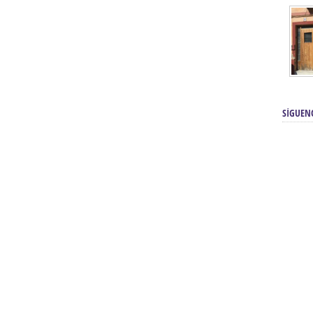
SÍGUEN
renos | Tienda Cofrade | Semana
Averías eléctricas Sevilla | Electricista 
Electricista urgente en Sevilla | Protección c
iendas Online | Posicionamiento:
Chimeneas En Sevilla | Estufas En Sevill
Comprar Neumáticos Baratos Usados, 
flexología Podal Sevilla | Curso de
En Sevilla:
Hipergoma
meopatía:
Hufeland
Tienda de muebles de cocina en el Aljar
 de Acupuntura Sevilla:
Hufeland,
Sevilla | Venta de cocinas en Sanlúcar la Ma
Posicionamiento En Buscadores Sevill
scuela de Naturopatía – Cursos
Posicionamiento Web Sevilla:
Posicionami