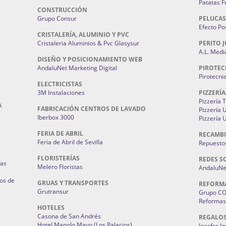
Patatas F
CONSTRUCCIÓN
Grupo Consur
PELUCAS
Efecto Pos
CRISTALERÍA, ALUMINIO Y PVC
Cristaleria Aluminios & Pvc Glasysur
PERITO J
A.L. Medi
DISEÑO Y POSICIONAMIENTO WEB
AndaluNet Marketing Digital
PIROTEC
Pirotecni
ELECTRICISTAS
3M Instalaciones
PIZZERÍA
Pizzería 
A
FABRICACIÓN CENTROS DE LAVADO
Pizzería
Iberbox 3000
Pizzería 
FERIA DE ABRIL
RECAMBI
Feria de Abril de Sevilla
Repuestos
FLORISTERÍAS
REDES S
ias
Melero Floristas
AndaluNet
os de
GRUAS Y TRANSPORTES
REFORM
Grutransur
Grupo C
Reformas 
HOTELES
Casona de San Andrés
REGALO
Hotel Manolo Mayo (Los Palacios)
Jocafra J