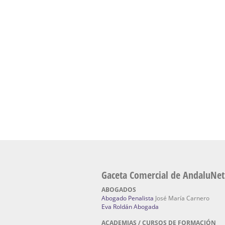
presencial de naturopatía – Dónde estudiar Nat
Academia En Sevilla Especializada En C
Bach
: Hufeland, escuela de naturismo.
Escuela Naturismo Sevilla | Medicina Natu
Sevilla
: Hufeland, escuela de naturismo.
Fabricación de Alta Joyería en Sevilla | Talle
reparación de joyas Sevilla:
Jocafra Joyeros.
Fabricante máquinas de lavado de coches 
coches | Instaladores boxes de lavado de co
IBERBOX 3000.
Chatarrerías | Chatarras, Metales, Residuos
El Pino
Gaceta Comercial de AndaluNet
ABOGADOS
Abogado Penalista
José María Carnero
Eva Roldán Abogada
ACADEMIAS / CURSOS DE FORMACIÓN