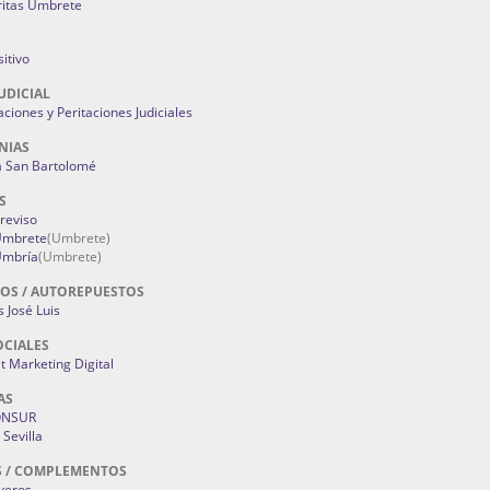
ritas Umbrete
itivo
UDICIAL
aciones y Peritaciones Judiciales
NIAS
a San Bartolomé
S
Treviso
 Umbrete
(Umbrete)
Umbría
(Umbrete)
OS / AUTOREPUESTOS
 José Luis
OCIALES
 Marketing Digital
AS
ONSUR
Sevilla
S / COMPLEMENTOS
oyeros