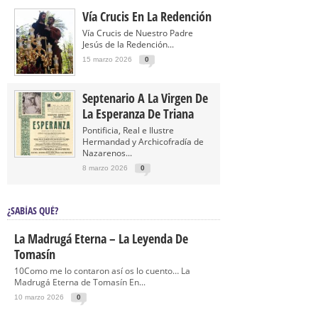
Vía Crucis En La Redención
Vía Crucis de Nuestro Padre
Jesús de la Redención...
15 marzo 2026
0
Septenario A La Virgen De
La Esperanza De Triana
Pontificia, Real e Ilustre
Hermandad y Archicofradía de
Nazarenos...
8 marzo 2026
0
¿SABÍAS QUÉ?
La Madrugá Eterna – La Leyenda De
Tomasín
10Como me lo contaron así os lo cuento… La
Madrugá Eterna de Tomasín En...
10 marzo 2026
0