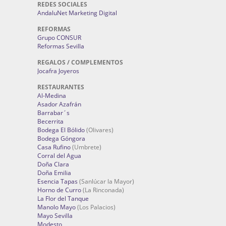
REDES SOCIALES
AndaluNet Marketing Digital
REFORMAS
Grupo CONSUR
Reformas Sevilla
REGALOS / COMPLEMENTOS
Jocafra Joyeros
RESTAURANTES
Al-Medina
Asador Azafrán
Barrabar´s
Becerrita
Bodega El Bólido
(Olivares)
Bodega Góngora
Casa Rufino
(Umbrete)
Corral del Agua
Doña Clara
Doña Emilia
Esencia Tapas
(Sanlúcar la Mayor)
Horno de Curro
(La Rinconada)
La Flor del Tanque
Manolo Mayo
(Los Palacios)
Mayo Sevilla
Modesto