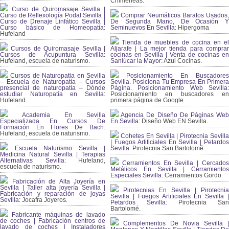
Chimeneas.
Curso de Quiromasaje Sevilla |
Curso de Reflexología Podal Sevilla |
Comprar Neumáticos Baratos Usados,
Curso de Drenaje Linfático Sevilla |
De Segunda Mano, De Ocasión Y
Curso básico de Homeopatía:
Seminuevos En Sevilla:
Hipergoma
Hufeland
Tienda de muebles de cocina en el
Cursos de Quiromasaje Sevilla |
Aljarafe | La mejor tienda para comprar
Cursos de Acupuntura Sevilla:
cocinas en Sevilla | Venta de cocinas en
Hufeland, escuela de naturismo.
Sanlúcar la Mayor:
Azul Cocinas.
Cursos de Naturopatia en Sevilla
Posicionamiento En Buscadores
– Escuela de Naturopatía – Cursos
Sevilla. Posiciona Tu Empresa En Primera
presencial de naturopatía – Dónde
Página. Posicionamiento Web Sevilla:
estudiar Naturopatía en Sevilla:
Posicionamiento en buscadores en
Hufeland.
primera página de Google.
Academia En Sevilla
Agencia De Diseño De Páginas Web
Especializada En Cursos De
En Sevilla:
Diseño Web EN Sevilla.
Formación En Flores De Bach
:
Hufeland, escuela de naturismo.
Cohetes En Sevilla | Pirotecnia Sevilla
| Fuegos Artificiales En Sevilla | Petardos
Escuela Naturismo Sevilla |
Sevilla:
Pirotecnia San Bartolomé.
Medicina Natural Sevilla | Terapias
Alternativas Sevilla
: Hufeland,
Cerramientos En Sevilla | Cercados
escuela de naturismo.
Metálicos En Sevilla | Cerramientos
Especiales Sevilla:
Cerramientos Gordo.
Fabricación de Alta Joyería en
Sevilla | Taller alta joyería Sevilla |
Pirotecnias En Sevilla | Pirotecnia
Fabricación y reparación de joyas
Sevilla | Fuegos Artificiales En Sevilla |
Sevilla:
Jocafra Joyeros.
Petardos Sevilla:
Pirotecnia San
Bartolomé.
Fabricante máquinas de lavado
de coches | Fabricación centros de
Complementos De Novia Sevilla |
lavado de coches | Instaladores