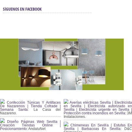
SÍGUENOS EN FACEBOOK
Confección Túnicas Y Antifaces
Averías eléctricas Sevilla | Electricista
De Nazarenos | Tienda Cofrade |
en Sevilla | Electricista autorizado en
Semana Santa:
La Casa del
Sevilla | Electricista urgente en Sevilla |
Nazareno.
Protección contra incendios en Sevilla:
3
Instalaciones.
Diseño Páginas Web Sevilla |
Creación Tiendas Online |
Chimeneas En Sevilla | Estufas En
Posicionamiento:
AndaluNet
Sevilla | Barbacoas En Sevilla:
D&