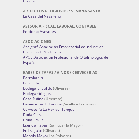
Blasfor
ARTICULOS RELIGIOSOS / SEMANA SANTA
La Casa del Nazareno
ASESORIA FISCAL, LABORAL, CONTABLE
Perdomo Asesores
ASOCIACIONES
Aseigraf. Asociación Empresarial de Industrias
Gráficas de Andalucía
APOE. Asociación Profesional de Oftalmólogos de
España
BARES DE TAPAS / VINOS / CERVECERÍAS
Barrabar´s
Becerrita
Bodega El Bólido
(Olivares)
Bodega Góngora
Casa Rufino
(Umbrete)
Cervecerías El Tanque
(Sevilla y Tomares)
Cervecería La Flor del Tanque
Doña Clara
Doña Emilia
Esencia Tapas
(Sanlúcar la Mayor)
Er Traguito
(Olivares)
Manolo Mayo
(Los Palacios)