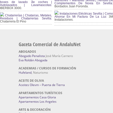
Mantones Y Mantillas Sevilla | Tiendas De
boxes de lavado de coches |
Complementos De Novia En Sevilla:
Autolavados | Lavamascotas:
Bordados Juan Foronda.
IBERBOX 3000.
Instalaciones Eléctricas Sevilla | Como
Chatarrerías | Chatarras, Metales,
Ahorrar En Mi Factura De La Luz:
3
Residuos | Chatarrerías Sevilla:
Instalaciones.
Chatarreria El Pino
Gaceta Comercial de AndaluNet
ABOGADOS
Abogado Penalista
José María Carnero
Eva Roldán Abogada
ACADEMIAS / CURSOS DE FORMACIÓN
Hufeland
, Naturismo
ACEITE DE OLIVA
Aceites Olevm – Puerta de Tierra
APARTAMENTOS TURÍSTICOS
Apartamentos Casa Gloria
Apartamentos Los Angeles
ARTE & DECORACIÓN