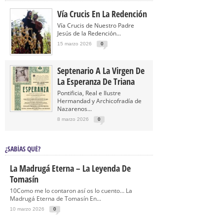
Vía Crucis En La Redención
Vía Crucis de Nuestro Padre
Jesús de la Redención...
15 marzo 2026
0
Septenario A La Virgen De
La Esperanza De Triana
Pontificia, Real e Ilustre
Hermandad y Archicofradía de
Nazarenos...
8 marzo 2026
0
¿SABÍAS QUÉ?
La Madrugá Eterna – La Leyenda De
Tomasín
10Como me lo contaron así os lo cuento… La
Madrugá Eterna de Tomasín En...
10 marzo 2026
0