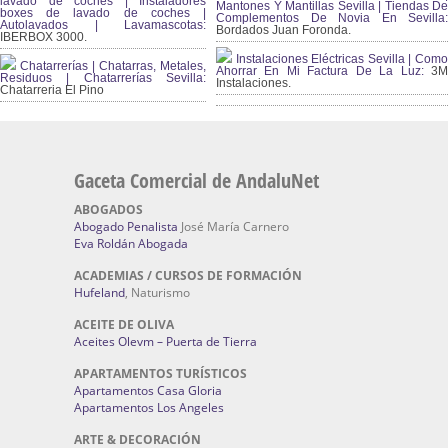
lavado de coches | Instaladores
Mantones Y Mantillas Sevilla | Tiendas De
boxes de lavado de coches |
Complementos De Novia En Sevilla:
Autolavados | Lavamascotas:
Bordados Juan Foronda.
IBERBOX 3000.
Instalaciones Eléctricas Sevilla | Como
Chatarrerías | Chatarras, Metales,
Ahorrar En Mi Factura De La Luz:
3
Residuos | Chatarrerías Sevilla:
Instalaciones.
Chatarreria El Pino
Gaceta Comercial de AndaluNet
ABOGADOS
Abogado Penalista
José María Carnero
Eva Roldán Abogada
ACADEMIAS / CURSOS DE FORMACIÓN
Hufeland
, Naturismo
ACEITE DE OLIVA
Aceites Olevm – Puerta de Tierra
APARTAMENTOS TURÍSTICOS
Apartamentos Casa Gloria
Apartamentos Los Angeles
ARTE & DECORACIÓN