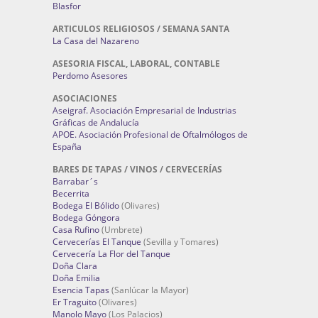
Blasfor
ARTICULOS RELIGIOSOS / SEMANA SANTA
La Casa del Nazareno
ASESORIA FISCAL, LABORAL, CONTABLE
Perdomo Asesores
ASOCIACIONES
Aseigraf. Asociación Empresarial de Industrias
Gráficas de Andalucía
APOE. Asociación Profesional de Oftalmólogos de
España
BARES DE TAPAS / VINOS / CERVECERÍAS
Barrabar´s
Becerrita
Bodega El Bólido
(Olivares)
Bodega Góngora
Casa Rufino
(Umbrete)
Cervecerías El Tanque
(Sevilla y Tomares)
Cervecería La Flor del Tanque
Doña Clara
Doña Emilia
Esencia Tapas
(Sanlúcar la Mayor)
Er Traguito
(Olivares)
Manolo Mayo
(Los Palacios)