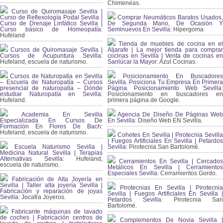
Chimeneas.
Curso de Quiromasaje Sevilla |
Curso de Reflexología Podal Sevilla |
Comprar Neumáticos Baratos Usados,
Curso de Drenaje Linfático Sevilla |
De Segunda Mano, De Ocasión Y
Curso básico de Homeopatía:
Seminuevos En Sevilla:
Hipergoma
Hufeland
Tienda de muebles de cocina en el
Cursos de Quiromasaje Sevilla |
Aljarafe | La mejor tienda para comprar
Cursos de Acupuntura Sevilla:
cocinas en Sevilla | Venta de cocinas en
Hufeland, escuela de naturismo.
Sanlúcar la Mayor:
Azul Cocinas.
Cursos de Naturopatia en Sevilla
Posicionamiento En Buscadores
– Escuela de Naturopatía – Cursos
Sevilla. Posiciona Tu Empresa En Primera
presencial de naturopatía – Dónde
Página. Posicionamiento Web Sevilla:
estudiar Naturopatía en Sevilla:
Posicionamiento en buscadores en
Hufeland.
primera página de Google.
Academia En Sevilla
Agencia De Diseño De Páginas Web
Especializada En Cursos De
En Sevilla:
Diseño Web EN Sevilla.
Formación En Flores De Bach
:
Hufeland, escuela de naturismo.
Cohetes En Sevilla | Pirotecnia Sevilla
| Fuegos Artificiales En Sevilla | Petardos
Escuela Naturismo Sevilla |
Sevilla:
Pirotecnia San Bartolomé.
Medicina Natural Sevilla | Terapias
Alternativas Sevilla
: Hufeland,
Cerramientos En Sevilla | Cercados
escuela de naturismo.
Metálicos En Sevilla | Cerramientos
Especiales Sevilla:
Cerramientos Gordo.
Fabricación de Alta Joyería en
Sevilla | Taller alta joyería Sevilla |
Pirotecnias En Sevilla | Pirotecnia
Fabricación y reparación de joyas
Sevilla | Fuegos Artificiales En Sevilla |
Sevilla:
Jocafra Joyeros.
Petardos Sevilla:
Pirotecnia San
Bartolomé.
Fabricante máquinas de lavado
de coches | Fabricación centros de
Complementos De Novia Sevilla |