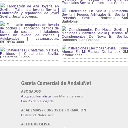
Especiales Sevilla:
Cerramientos Gordo.
Fabricación de Alta Joyería en
Sevilla | Taller alta joyería Sevilla |
Pirotecnias En Sevilla | Pirotecnia
Fabricación y reparación de joyas
Sevilla | Fuegos Artificiales En Sevilla |
Sevilla:
Jocafra Joyeros.
Petardos Sevilla:
Pirotecnia San
Bartolomé.
Fabricante máquinas de lavado
de coches | Fabricación centros de
Complementos De Novia Sevilla |
lavado de coches | Instaladores
Mantones Y Mantillas Sevilla | Tiendas De
boxes de lavado de coches |
Complementos De Novia En Sevilla:
Autolavados | Lavamascotas:
Bordados Juan Foronda.
IBERBOX 3000.
Instalaciones Eléctricas Sevilla | Como
Chatarrerías | Chatarras, Metales,
Ahorrar En Mi Factura De La Luz:
3
Residuos | Chatarrerías Sevilla:
Instalaciones.
Chatarreria El Pino
Gaceta Comercial de AndaluNet
ABOGADOS
Abogado Penalista
José María Carnero
Eva Roldán Abogada
ACADEMIAS / CURSOS DE FORMACIÓN
Hufeland
, Naturismo
ACEITE DE OLIVA