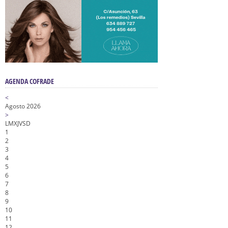
AGENDA COFRADE
<
Agosto 2026
>
L
M
X
J
V
S
D
1
2
3
4
5
6
7
8
9
10
11
12