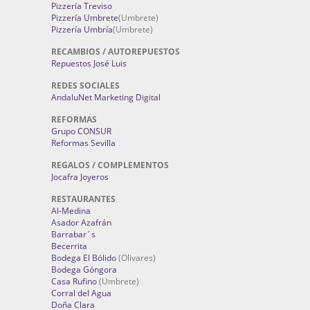
Pizzería Treviso
Pizzería Umbrete
(Umbrete)
Pizzería Umbría
(Umbrete)
RECAMBIOS / AUTOREPUESTOS
Repuestos José Luis
REDES SOCIALES
AndaluNet Marketing Digital
REFORMAS
Grupo CONSUR
Reformas Sevilla
REGALOS / COMPLEMENTOS
Jocafra Joyeros
RESTAURANTES
Al-Medina
Asador Azafrán
Barrabar´s
Becerrita
Bodega El Bólido
(Olivares)
Bodega Góngora
Casa Rufino
(Umbrete)
Corral del Agua
Doña Clara