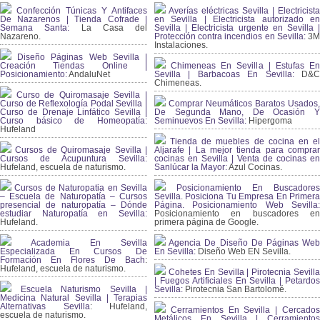
Confección Túnicas Y Antifaces
Averías eléctricas Sevilla | Electricista
De Nazarenos | Tienda Cofrade |
en Sevilla | Electricista autorizado en
Semana Santa:
La Casa del
Sevilla | Electricista urgente en Sevilla |
Nazareno.
Protección contra incendios en Sevilla:
3
Instalaciones.
Diseño Páginas Web Sevilla |
Creación Tiendas Online |
Chimeneas En Sevilla | Estufas En
Posicionamiento:
AndaluNet
Sevilla | Barbacoas En Sevilla:
D&
Chimeneas.
Curso de Quiromasaje Sevilla |
Curso de Reflexología Podal Sevilla |
Comprar Neumáticos Baratos Usados,
Curso de Drenaje Linfático Sevilla |
De Segunda Mano, De Ocasión Y
Curso básico de Homeopatía:
Seminuevos En Sevilla:
Hipergoma
Hufeland
Tienda de muebles de cocina en el
Cursos de Quiromasaje Sevilla |
Aljarafe | La mejor tienda para comprar
Cursos de Acupuntura Sevilla:
cocinas en Sevilla | Venta de cocinas en
Hufeland, escuela de naturismo.
Sanlúcar la Mayor:
Azul Cocinas.
Cursos de Naturopatia en Sevilla
Posicionamiento En Buscadores
– Escuela de Naturopatía – Cursos
Sevilla. Posiciona Tu Empresa En Primera
presencial de naturopatía – Dónde
Página. Posicionamiento Web Sevilla:
estudiar Naturopatía en Sevilla:
Posicionamiento en buscadores en
Hufeland.
primera página de Google.
Academia En Sevilla
Agencia De Diseño De Páginas Web
Especializada En Cursos De
En Sevilla:
Diseño Web EN Sevilla.
Formación En Flores De Bach
:
Hufeland, escuela de naturismo.
Cohetes En Sevilla | Pirotecnia Sevilla
| Fuegos Artificiales En Sevilla | Petardos
Escuela Naturismo Sevilla |
Sevilla:
Pirotecnia San Bartolomé.
Medicina Natural Sevilla | Terapias
Alternativas Sevilla
: Hufeland,
Cerramientos En Sevilla | Cercados
escuela de naturismo.
Metálicos En Sevilla | Cerramientos