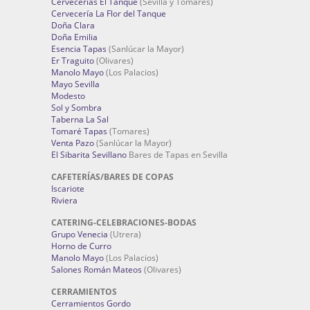
Cervecerías El Tanque
(Sevilla y Tomares)
Cervecería La Flor del Tanque
Doña Clara
Doña Emilia
Esencia Tapas
(Sanlúcar la Mayor)
Er Traguito
(Olivares)
Manolo Mayo
(Los Palacios)
Mayo Sevilla
Modesto
Sol y Sombra
Taberna La Sal
Tomaré Tapas
(Tomares)
Venta Pazo
(Sanlúcar la Mayor)
El Sibarita Sevillano
Bares de Tapas en Sevilla
CAFETERÍAS/BARES DE COPAS
Iscariote
Riviera
CATERING-CELEBRACIONES-BODAS
Grupo Venecia
(Utrera)
Horno de Curro
Manolo Mayo
(Los Palacios)
Salones Román Mateos
(Olivares)
CERRAMIENTOS
Cerramientos Gordo