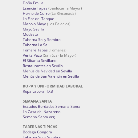
Doña Emilia
Esencia Tapas
(Sanlúcar la Mayor)
Horno de Curro
(La Rinconada)
La Flor del Tanque
Manolo Mayo
(Los Palacios)
Mayo Sevilla
Modesto
Taberna Sol y Sombra
Taberna La Sal
Tomaré Tapas
(Tomares)
Venta Pazo
(Sanlúcar la Mayor)
El Sibarita Sevillano
Restaurantes en Sevilla
Menús de Navidad en Sevilla
Menús de San Valentín en Sevilla
ROPA Y UNIFORMIDAD LABORAL
Ropa Laboral TXB
SEMANA SANTA
Escudos Bordados Semana Santa
La Casa del Nazareno
Semana-Santa.org
TABERNAS TIPICAS
Bodega Góngora
Taberna Sol y Sombra