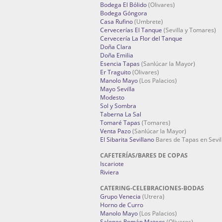
Bodega El Bólido
(Olivares)
Bodega Góngora
Casa Rufino
(Umbrete)
Cervecerías El Tanque
(Sevilla y Tomares)
Cervecería La Flor del Tanque
Doña Clara
Doña Emilia
Esencia Tapas
(Sanlúcar la Mayor)
Er Traguito
(Olivares)
Manolo Mayo
(Los Palacios)
Mayo Sevilla
Modesto
Sol y Sombra
Taberna La Sal
Tomaré Tapas
(Tomares)
Venta Pazo
(Sanlúcar la Mayor)
El Sibarita Sevillano
Bares de Tapas en Sevil
CAFETERÍAS/BARES DE COPAS
Iscariote
Riviera
CATERING-CELEBRACIONES-BODAS
Grupo Venecia
(Utrera)
Horno de Curro
Manolo Mayo
(Los Palacios)
Salones Román Mateos
(Olivares)