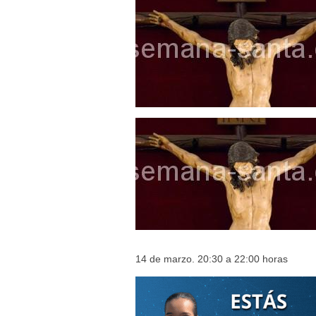
Besapié y Besamano en la Qui
Gitanos: Besamanos del Señor 
Besamanos del Señor de la Divi
Solemne y devoto Besapiés en 
Misa Solemne en honor a Nues
14 de marzo. 20:30 a 22:00 horas