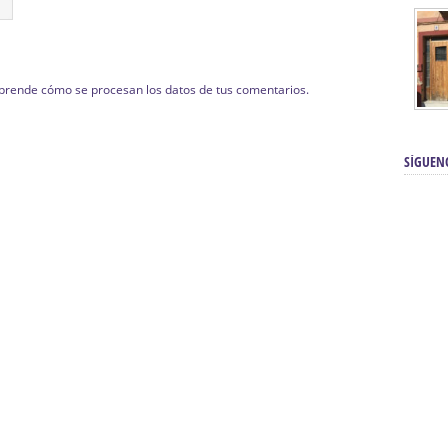
prende cómo se procesan los datos de tus comentarios.
SÍGUEN
renos | Tienda Cofrade | Semana
Averías eléctricas Sevilla | Electricista 
Electricista urgente en Sevilla | Protección c
iendas Online | Posicionamiento:
Chimeneas En Sevilla | Estufas En Sevill
Comprar Neumáticos Baratos Usados, 
flexología Podal Sevilla | Curso de
En Sevilla:
Hipergoma
meopatía:
Hufeland
Tienda de muebles de cocina en el Aljar
 de Acupuntura Sevilla:
Hufeland,
Sevilla | Venta de cocinas en Sanlúcar la Ma
Posicionamiento En Buscadores Sevill
scuela de Naturopatía – Cursos
Posicionamiento Web Sevilla:
Posicionami