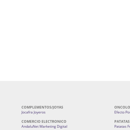
uropatía en Sevilla:
Hufeland.
Google.
ursos De Formación En Flores De
Agencia De Diseño De Páginas Web En S
Cohetes En Sevilla | Pirotecnia Sevilla | F
ral Sevilla | Terapias Alternativas
Pirotecnia San Bartolomé.
Cerramientos En Sevilla | Cercados Met
r alta joyería Sevilla | Fabricación y
Sevilla:
Cerramientos Gordo.
Pirotecnias En Sevilla | Pirotecnia Sevi
| Fabricación centros de lavado de
Sevilla:
Pirotecnia San Bartolomé.
ches | Autolavados | Lavamascotas:
Complementos De Novia Sevilla | Ma
Complementos De Novia En Sevilla:
Bordado
 | Chatarrerías Sevilla:
Chatarreria
Instalaciones Eléctricas Sevilla | 
Instalaciones.
COMPLEMENTOS/JOYAS
ONCOLO
Jocafra Joyeros
Efecto Pos
COMERCIO ELECTRONICO
PATATAS
AndaluNet Marketing Digital
Patatas F