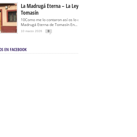
La Madrugá Eterna – La Leyenda De
Tomasín
10Como me lo contaron así os lo cuento… La
Madrugá Eterna de Tomasín En...
10 marzo 2026
0
OS EN FACEBOOK
en Sevilla | Electricista autorizado en Sevilla |
ontra incendios en Sevilla:
3M Instalaciones.
a | Barbacoas En Sevilla:
D&C Chimeneas.
De Segunda Mano, De Ocasión Y Seminuevos
afe | La mejor tienda para comprar cocinas en
yor:
Azul Cocinas.
a. Posiciona Tu Empresa En Primera Página.
ento en buscadores en primera página de