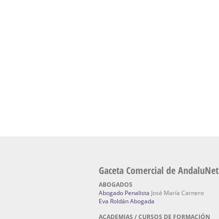
presencial de naturopatía – Dónde estudiar Nat
Academia En Sevilla Especializada En C
Bach
: Hufeland, escuela de naturismo.
Escuela Naturismo Sevilla | Medicina Natu
Sevilla
: Hufeland, escuela de naturismo.
Fabricación de Alta Joyería en Sevilla | Talle
reparación de joyas Sevilla:
Jocafra Joyeros.
Fabricante máquinas de lavado de coches 
coches | Instaladores boxes de lavado de co
IBERBOX 3000.
Chatarrerías | Chatarras, Metales, Residuos
El Pino
Gaceta Comercial de AndaluNet
ABOGADOS
Abogado Penalista
José María Carnero
Eva Roldán Abogada
ACADEMIAS / CURSOS DE FORMACIÓN