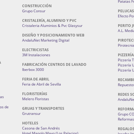
Patatas F
CONSTRUCCIÓN
Grupo Consur
PELUCAS
Efecto Pos
CRISTALERÍA, ALUMINIO Y PVC
Cristaleria Aluminios & Pvc Glasysur
PERITO J
A.L. Medi
DISEÑO Y POSICIONAMIENTO WEB
AndaluNet Marketing Digital
PIROTEC
Pirotecni
ELECTRICISTAS
3M Instalaciones
PIZZERÍA
Pizzería 
A
FABRICACIÓN CENTROS DE LAVADO
Pizzería
Iberbox 3000
Pizzería 
FERIA DE ABRIL
RECAMBI
Feria de Abril de Sevilla
Repuestos
FLORISTERÍAS
REDES S
ias
Melero Floristas
AndaluNet
os de
GRUAS Y TRANSPORTES
REFORM
Grutransur
Grupo C
Reformas 
HOTELES
Casona de San Andrés
REGALO
Hotel Manolo Mayo (Los Palacios)
Jocafra J