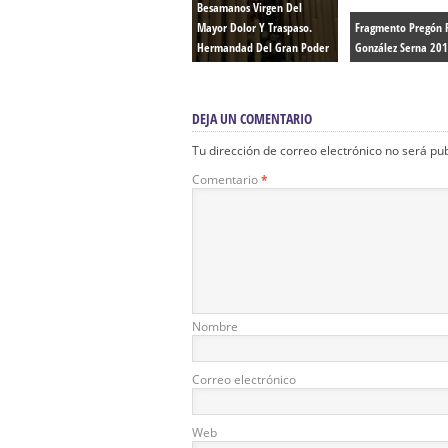
Besamanos Virgen Del
Mayor Dolor Y Traspaso.
Fragmento Pregón 
Hermandad Del Gran Poder
González Serna 20
DEJA UN COMENTARIO
Tu dirección de correo electrónico no será pu
Comentario
*
Nombre
Correo electrónico
Web