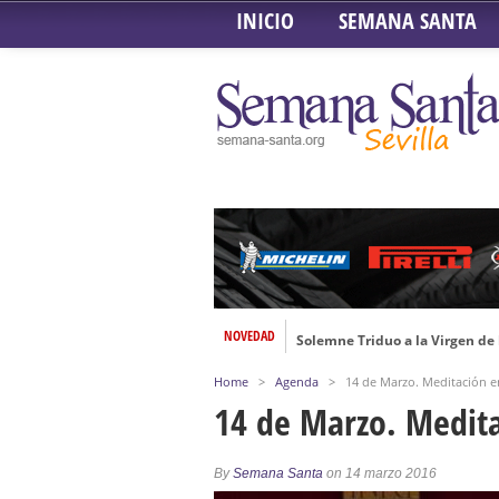
INICIO
SEMANA SANTA
NOVEDAD
Solemne Triduo a la Virgen de
Función de la Anunciación del
Home
>
Agenda
>
14 de Marzo. Meditación e
Besamanos al Señor del Gran P
14 de Marzo. Medita
Solemne y devoto Besamanos e
Función Principal de Instituto 
By
Semana Santa
on 14 marzo 2016