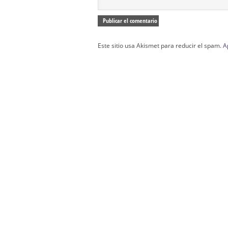
Este sitio usa Akismet para reducir el spam.
A
Confección Túnicas Y Antifaces De Naza
Santa:
La Casa del Nazareno.
Diseño Páginas Web Sevilla | Creación T
AndaluNet
Curso de Quiromasaje Sevilla | Curso de Re
Drenaje Linfático Sevilla | Curso básico de Ho
Cursos de Quiromasaje Sevilla | Cursos
escuela de naturismo.
Cursos de Naturopatia en Sevilla – E