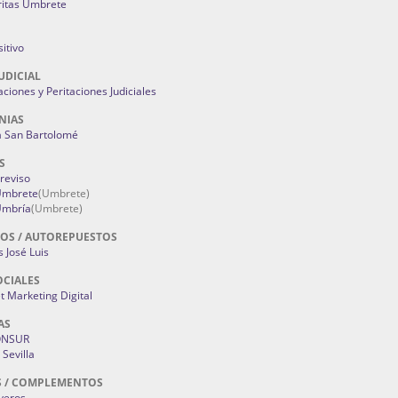
ritas Umbrete
itivo
UDICIAL
aciones y Peritaciones Judiciales
NIAS
a San Bartolomé
S
Treviso
 Umbrete
(Umbrete)
Umbría
(Umbrete)
OS / AUTOREPUESTOS
 José Luis
OCIALES
 Marketing Digital
AS
ONSUR
Sevilla
S / COMPLEMENTOS
oyeros