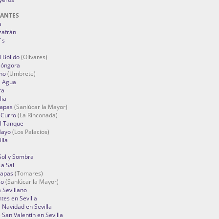
RANTES
a
zafrán
´s
 Bólido
(Olivares)
Góngora
no
(Umbrete)
l Agua
ra
lia
Tapas
(Sanlúcar la Mayor)
 Curro
(La Rinconada)
el Tanque
Mayo
(Los Palacios)
lla
Sol y Sombra
a Sal
apas
(Tomares)
zo
(Sanlúcar la Mayor)
a Sevillano
tes en Sevilla
Navidad en Sevilla
San Valentín en Sevilla