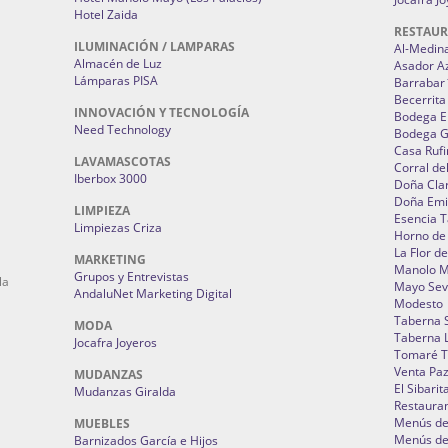
Hotel Zaida
RESTAU
ILUMINACIÓN / LAMPARAS
Al-Medin
Almacén de Luz
Asador A
Lámparas PISA
Barrabar
Becerrita
INNOVACIÓN Y TECNOLOGÍA
Bodega El
Need Technology
Bodega 
Casa Rufi
LAVAMASCOTAS
Corral de
Iberbox 3000
Doña Cla
Doña Emi
LIMPIEZA
Esencia 
Limpiezas Criza
Horno de
La Flor d
MARKETING
Manolo 
Grupos y Entrevistas
la
Mayo Sevi
AndaluNet Marketing Digital
Modesto
Taberna 
MODA
Taberna L
Jocafra Joyeros
Tomaré T
Venta Pa
MUDANZAS
El Sibarit
Mudanzas Giralda
Restauran
Menús de 
MUEBLES
Menús de 
Barnizados García e Hijos