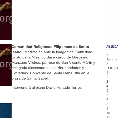
nta Angustia
de la Salud
na Misericordia, Vía Crucis y Traslado – Siete Palabras
honor de Nuestro Padre Jesús de la Pasión
tra Señora de Gracia y Esperanza – San Roque
AGENDA
Comunidad Religiosas Filipenses de Santa
Isabel.
Meditación ante la imagen del Santísimo
<
Cristo de la Misericordia a cargo de Marcelino
Agosto
Manzano Vilches, párroco de San Vicente Mártir y
>
delegado diocesano de las Hermandades y
L
M
X
J
V
S
1
Cofradías. Convento de Santa Isabel sita en la
2
plaza de Santa Isabel.
3
4
Intervendrá al piano David Hurtado Torres.
5
6
7
8
9
10
11