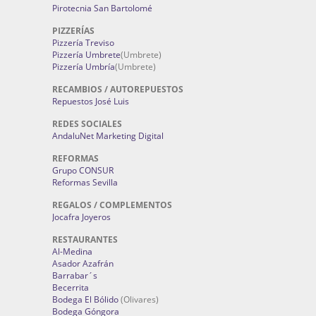
Pirotecnia San Bartolomé
PIZZERÍAS
Pizzería Treviso
Pizzería Umbrete
(Umbrete)
Pizzería Umbría
(Umbrete)
RECAMBIOS / AUTOREPUESTOS
Repuestos José Luis
REDES SOCIALES
AndaluNet Marketing Digital
REFORMAS
Grupo CONSUR
Reformas Sevilla
REGALOS / COMPLEMENTOS
Jocafra Joyeros
RESTAURANTES
Al-Medina
Asador Azafrán
Barrabar´s
Becerrita
Bodega El Bólido
(Olivares)
Bodega Góngora