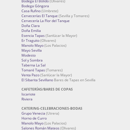
Bodega El Bólido
(Olivares)
Bodega Góngora
Casa Rufino
(Umbrete)
Cervecerías El Tanque
(Sevilla y Tomares)
Cervecería La Flor del Tanque
Doña Clara
Doña Emilia
Esencia Tapas
(Sanlúcar la Mayor)
Er Traguito
(Olivares)
Manolo Mayo
(Los Palacios)
Mayo Sevilla
Modesto
Sol y Sombra
Taberna La Sal
Tomaré Tapas
(Tomares)
Venta Pazo
(Sanlúcar la Mayor)
El Sibarita Sevillano
Bares de Tapas en Sevilla
CAFETERÍAS/BARES DE COPAS
Iscariote
Riviera
CATERING-CELEBRACIONES-BODAS
Grupo Venecia
(Utrera)
Horno de Curro
Manolo Mayo
(Los Palacios)
Salones Román Mateos
(Olivares)