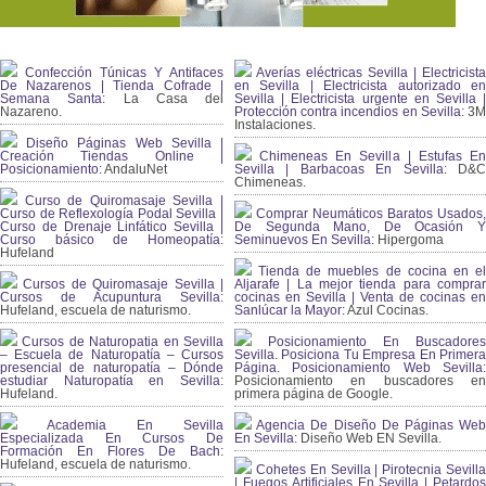
Confección Túnicas Y Antifaces
Averías eléctricas Sevilla | Electricista
De Nazarenos | Tienda Cofrade |
en Sevilla | Electricista autorizado en
Semana Santa:
La Casa del
Sevilla | Electricista urgente en Sevilla |
Nazareno.
Protección contra incendios en Sevilla:
3
Instalaciones.
Diseño Páginas Web Sevilla |
Creación Tiendas Online |
Chimeneas En Sevilla | Estufas En
Posicionamiento:
AndaluNet
Sevilla | Barbacoas En Sevilla:
D&
Chimeneas.
Curso de Quiromasaje Sevilla |
Curso de Reflexología Podal Sevilla |
Comprar Neumáticos Baratos Usados,
Curso de Drenaje Linfático Sevilla |
De Segunda Mano, De Ocasión Y
Curso básico de Homeopatía:
Seminuevos En Sevilla:
Hipergoma
Hufeland
Tienda de muebles de cocina en el
Cursos de Quiromasaje Sevilla |
Aljarafe | La mejor tienda para comprar
Cursos de Acupuntura Sevilla:
cocinas en Sevilla | Venta de cocinas en
Hufeland, escuela de naturismo.
Sanlúcar la Mayor:
Azul Cocinas.
Cursos de Naturopatia en Sevilla
Posicionamiento En Buscadores
– Escuela de Naturopatía – Cursos
Sevilla. Posiciona Tu Empresa En Primera
presencial de naturopatía – Dónde
Página. Posicionamiento Web Sevilla:
estudiar Naturopatía en Sevilla:
Posicionamiento en buscadores en
Hufeland.
primera página de Google.
Academia En Sevilla
Agencia De Diseño De Páginas Web
Especializada En Cursos De
En Sevilla:
Diseño Web EN Sevilla.
Formación En Flores De Bach
:
Hufeland, escuela de naturismo.
Cohetes En Sevilla | Pirotecnia Sevilla
| Fuegos Artificiales En Sevilla | Petardos