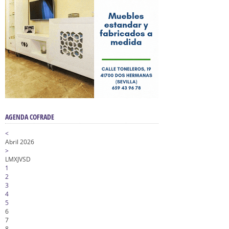
AGENDA COFRADE
<
Abril 2026
>
L
M
X
J
V
S
D
1
2
3
4
5
6
7
8