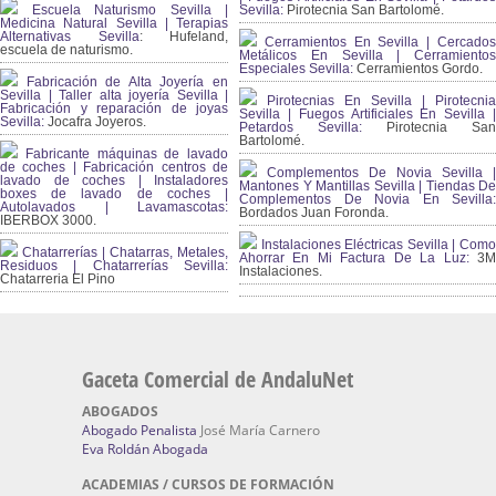
Escuela Naturismo Sevilla |
Sevilla:
Pirotecnia San Bartolomé.
Medicina Natural Sevilla | Terapias
Alternativas Sevilla
: Hufeland,
Cerramientos En Sevilla | Cercados
escuela de naturismo.
Metálicos En Sevilla | Cerramientos
Especiales Sevilla:
Cerramientos Gordo.
Fabricación de Alta Joyería en
Sevilla | Taller alta joyería Sevilla |
Pirotecnias En Sevilla | Pirotecnia
Fabricación y reparación de joyas
Sevilla | Fuegos Artificiales En Sevilla |
Sevilla:
Jocafra Joyeros.
Petardos Sevilla:
Pirotecnia San
Bartolomé.
Fabricante máquinas de lavado
de coches | Fabricación centros de
Complementos De Novia Sevilla |
lavado de coches | Instaladores
Mantones Y Mantillas Sevilla | Tiendas De
boxes de lavado de coches |
Complementos De Novia En Sevilla:
Autolavados | Lavamascotas:
Bordados Juan Foronda.
IBERBOX 3000.
Instalaciones Eléctricas Sevilla | Como
Chatarrerías | Chatarras, Metales,
Ahorrar En Mi Factura De La Luz:
3
Residuos | Chatarrerías Sevilla:
Instalaciones.
Chatarreria El Pino
Gaceta Comercial de AndaluNet
ABOGADOS
Abogado Penalista
José María Carnero
Eva Roldán Abogada
ACADEMIAS / CURSOS DE FORMACIÓN