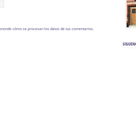
prende cómo se procesan los datos de tus comentarios.
SÍGUEN
renos | Tienda Cofrade | Semana
Averías eléctricas Sevilla | Electricista 
Electricista urgente en Sevilla | Protección c
iendas Online | Posicionamiento:
Chimeneas En Sevilla | Estufas En Sevill
Comprar Neumáticos Baratos Usados, 
flexología Podal Sevilla | Curso de
En Sevilla:
Hipergoma
meopatía:
Hufeland
Tienda de muebles de cocina en el Aljar
 de Acupuntura Sevilla:
Hufeland,
Sevilla | Venta de cocinas en Sanlúcar la Ma
Posicionamiento En Buscadores Sevill
scuela de Naturopatía – Cursos
Posicionamiento Web Sevilla:
Posicionami
uropatía en Sevilla:
Hufeland.
Google.