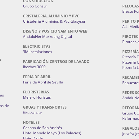
CONSTRUCCIÓN
Grupo Consur
PELUCAS
Efecto Pos
CRISTALERÍA, ALUMINIO Y PVC
Cristaleria Aluminios & Pvc Glasysur
PERITO J
A.L. Medi
DISEÑO Y POSICIONAMIENTO WEB
AndaluNet Marketing Digital
PIROTEC
Pirotecni
ELECTRICISTAS
3M Instalaciones
PIZZERÍA
Pizzería 
A
FABRICACIÓN CENTROS DE LAVADO
Pizzería
Iberbox 3000
Pizzería 
FERIA DE ABRIL
RECAMBI
Feria de Abril de Sevilla
Repuestos
FLORISTERÍAS
REDES S
ias
Melero Floristas
AndaluNet
os de
GRUAS Y TRANSPORTES
REFORM
Grutransur
Grupo C
Reformas 
HOTELES
Casona de San Andrés
REGALO
Hotel Manolo Mayo (Los Palacios)
Jocafra J
Hotel Zaida