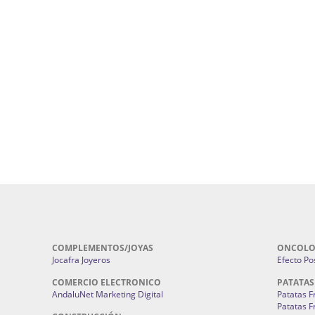
ursos De Formación En Flores De
Agencia De Diseño De Páginas Web En S
Cohetes En Sevilla | Pirotecnia Sevilla | F
ral Sevilla | Terapias Alternativas
Pirotecnia San Bartolomé.
Cerramientos En Sevilla | Cercados Met
r alta joyería Sevilla | Fabricación y
Sevilla:
Cerramientos Gordo.
Pirotecnias En Sevilla | Pirotecnia Sevi
| Fabricación centros de lavado de
Sevilla:
Pirotecnia San Bartolomé.
ches | Autolavados | Lavamascotas:
Complementos De Novia Sevilla | Ma
Complementos De Novia En Sevilla:
Bordado
 | Chatarrerías Sevilla:
Chatarreria
Instalaciones Eléctricas Sevilla | 
Instalaciones.
COMPLEMENTOS/JOYAS
ONCOLO
Jocafra Joyeros
Efecto Pos
COMERCIO ELECTRONICO
PATATAS
AndaluNet Marketing Digital
Patatas F
Patatas F