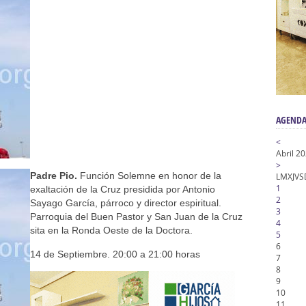
nta Angustia
de la Salud
na Misericordia, Vía Crucis y Traslado – Siete Palabras
honor de Nuestro Padre Jesús de la Pasión
tra Señora de Gracia y Esperanza – San Roque
AGENDA
<
Abril 2
>
Padre Pio.
Función Solemne en honor de la
L
M
X
J
V
S
1
exaltación de la Cruz presidida por Antonio
2
Sayago García, párroco y director espiritual.
3
Parroquia del Buen Pastor y San Juan de la Cruz
4
sita en la Ronda Oeste de la Doctora.
5
6
14 de Septiembre. 20:00 a 21:00 horas
7
8
9
10
11