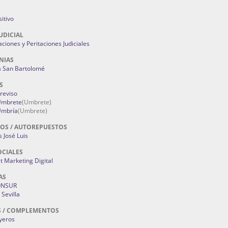
itivo
UDICIAL
aciones y Peritaciones Judiciales
NIAS
a San Bartolomé
S
Treviso
 Umbrete
(Umbrete)
Umbría
(Umbrete)
OS / AUTOREPUESTOS
 José Luis
OCIALES
 Marketing Digital
AS
ONSUR
Sevilla
S / COMPLEMENTOS
oyeros