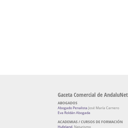
Academia En Sevilla Especializada En C
Bach
: Hufeland, escuela de naturismo.
Escuela Naturismo Sevilla | Medicina Natu
Sevilla
: Hufeland, escuela de naturismo.
Fabricación de Alta Joyería en Sevilla | Talle
reparación de joyas Sevilla:
Jocafra Joyeros.
Fabricante máquinas de lavado de coches 
coches | Instaladores boxes de lavado de co
IBERBOX 3000.
Chatarrerías | Chatarras, Metales, Residuos
El Pino
Gaceta Comercial de AndaluNet
ABOGADOS
Abogado Penalista
José María Carnero
Eva Roldán Abogada
ACADEMIAS / CURSOS DE FORMACIÓN
Hufeland
, Naturismo