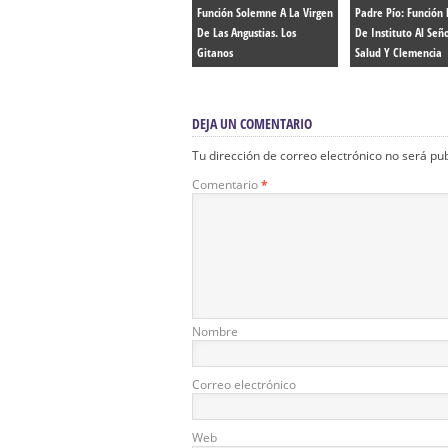
Función Solemne A La Virgen
Padre Pío: Función 
De Las Angustias. Los
De Instituto Al Señ
Gitanos
Salud Y Clemencia
DEJA UN COMENTARIO
Tu dirección de correo electrónico no será pu
Comentario
*
Nombre
Correo electrónico
Web