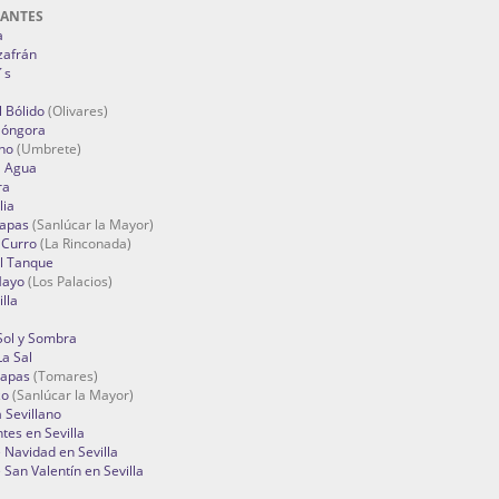
RANTES
a
zafrán
´s
 Bólido
(Olivares)
Góngora
no
(Umbrete)
l Agua
ra
lia
Tapas
(Sanlúcar la Mayor)
 Curro
(La Rinconada)
el Tanque
Mayo
(Los Palacios)
lla
Sol y Sombra
a Sal
apas
(Tomares)
zo
(Sanlúcar la Mayor)
a Sevillano
tes en Sevilla
Navidad en Sevilla
San Valentín en Sevilla