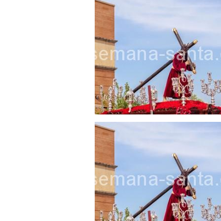
Besapié y Besamano en la Qui
Gitanos: Besamanos del Señor 
Besamanos del Señor de la Divi
Solemne y devoto Besapiés en 
Misa Solemne en honor a Nues