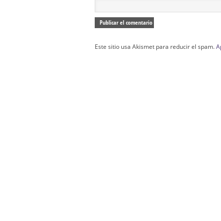
Este sitio usa Akismet para reducir el spam.
A
Confección Túnicas Y Antifaces De Naza
Santa:
La Casa del Nazareno.
Diseño Páginas Web Sevilla | Creación T
AndaluNet
Curso de Quiromasaje Sevilla | Curso de Re
Drenaje Linfático Sevilla | Curso básico de Ho
Cursos de Quiromasaje Sevilla | Cursos
escuela de naturismo.
Cursos de Naturopatia en Sevilla – E
presencial de naturopatía – Dónde estudiar Nat