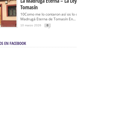
La Madrugá Eterna – La Leyenda De
Tomasín
10Como me lo contaron así os lo cuento… La
Madrugá Eterna de Tomasín En...
10 marzo 2026
0
OS EN FACEBOOK
en Sevilla | Electricista autorizado en Sevilla |
ontra incendios en Sevilla:
3M Instalaciones.
a | Barbacoas En Sevilla:
D&C Chimeneas.
De Segunda Mano, De Ocasión Y Seminuevos
afe | La mejor tienda para comprar cocinas en
yor:
Azul Cocinas.
a. Posiciona Tu Empresa En Primera Página.
ento en buscadores en primera página de