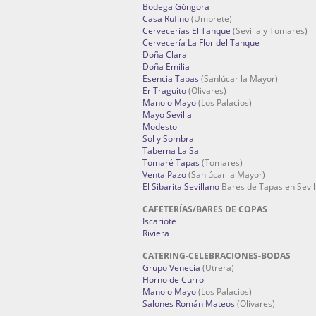
Bodega Góngora
Casa Rufino
(Umbrete)
Cervecerías El Tanque
(Sevilla y Tomares)
Cervecería La Flor del Tanque
Doña Clara
Doña Emilia
Esencia Tapas
(Sanlúcar la Mayor)
Er Traguito
(Olivares)
Manolo Mayo
(Los Palacios)
Mayo Sevilla
Modesto
Sol y Sombra
Taberna La Sal
Tomaré Tapas
(Tomares)
Venta Pazo
(Sanlúcar la Mayor)
El Sibarita Sevillano
Bares de Tapas en Sevil
CAFETERÍAS/BARES DE COPAS
Iscariote
Riviera
CATERING-CELEBRACIONES-BODAS
Grupo Venecia
(Utrera)
Horno de Curro
Manolo Mayo
(Los Palacios)
Salones Román Mateos
(Olivares)