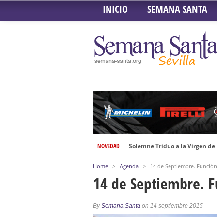
INICIO
SEMANA SANTA
NOVEDAD
Solemne Triduo a la Virgen de
Función de la Anunciación del
Home
>
Agenda
>
14 de Septiembre. Funció
Besamanos al Señor del Gran P
14 de Septiembre. F
Solemne y devoto Besamanos e
Función Principal de Instituto 
By
Semana Santa
on 14 septiembre 2015