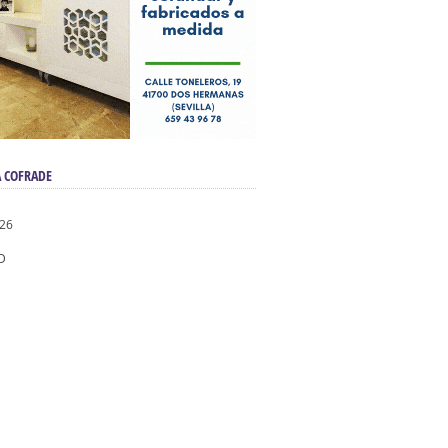
 COFRADE
026
D