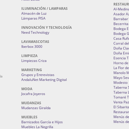
RESTAU
ILUMINACIÓN / LAMPARAS
Al-Medin
Almacén de Luz
Asador A
Lámparas PISA
Barrabar
Becerrita
INNOVACIÓN Y TECNOLOGÍA
Bodega El
Need Technology
Bodega 
Casa Rufi
LAVAMASCOTAS
Corral de
Iberbox 3000
Doña Cla
Doña Emi
LIMPIEZA
Esencia 
Limpiezas Criza
Horno de
La Flor d
MARKETING
Manolo 
Grupos y Entrevistas
la
Mayo Sevi
AndaluNet Marketing Digital
Modesto
Taberna 
MODA
Taberna L
Jocafra Joyeros
Tomaré T
Venta Pa
MUDANZAS
El Sibarit
Mudanzas Giralda
Restauran
Menús de 
MUEBLES
Menús de 
Barnizados García e Hijos
Muebles La Negrilla