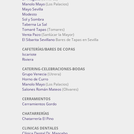
Manolo Mayo
(Los Palacios)
Mayo Sevilla
Modesto
Sol y Sombra
Taberna La Sal
Tomaré Tapas
(Tomares)
Venta Pazo
(Sanlúcar la Mayor)
El Sibarita Sevillano
Bares de Tapas en Sevilla
CAFETERÍAS/BARES DE COPAS
Iscariote
Riviera
CATERING-CELEBRACIONES-BODAS
Grupo Venecia
(Utrera)
Horno de Curro
Manolo Mayo
(Los Palacios)
Salones Román Mateos
(Olivares)
CERRAMIENTOS
Cerramientos Gordo
CHATARRERÍAS
Chatarrería El Pino
CLINICAS DENTALES
Clínica Dental Dr. Mancebo