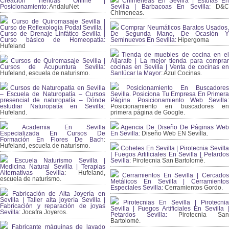
Creación Tiendas Online |
Chimeneas En Sevilla | Estufas En
Posicionamiento:
AndaluNet
Sevilla | Barbacoas En Sevilla:
D&
Chimeneas.
Curso de Quiromasaje Sevilla |
Curso de Reflexología Podal Sevilla |
Comprar Neumáticos Baratos Usados,
Curso de Drenaje Linfático Sevilla |
De Segunda Mano, De Ocasión Y
Curso básico de Homeopatía:
Seminuevos En Sevilla:
Hipergoma
Hufeland
Tienda de muebles de cocina en el
Cursos de Quiromasaje Sevilla |
Aljarafe | La mejor tienda para comprar
Cursos de Acupuntura Sevilla:
cocinas en Sevilla | Venta de cocinas en
Hufeland, escuela de naturismo.
Sanlúcar la Mayor:
Azul Cocinas.
Cursos de Naturopatia en Sevilla
Posicionamiento En Buscadores
– Escuela de Naturopatía – Cursos
Sevilla. Posiciona Tu Empresa En Primera
presencial de naturopatía – Dónde
Página. Posicionamiento Web Sevilla:
estudiar Naturopatía en Sevilla:
Posicionamiento en buscadores en
Hufeland.
primera página de Google.
Academia En Sevilla
Agencia De Diseño De Páginas Web
Especializada En Cursos De
En Sevilla:
Diseño Web EN Sevilla.
Formación En Flores De Bach
:
Hufeland, escuela de naturismo.
Cohetes En Sevilla | Pirotecnia Sevilla
| Fuegos Artificiales En Sevilla | Petardos
Escuela Naturismo Sevilla |
Sevilla:
Pirotecnia San Bartolomé.
Medicina Natural Sevilla | Terapias
Alternativas Sevilla
: Hufeland,
Cerramientos En Sevilla | Cercados
escuela de naturismo.
Metálicos En Sevilla | Cerramientos
Especiales Sevilla:
Cerramientos Gordo.
Fabricación de Alta Joyería en
Sevilla | Taller alta joyería Sevilla |
Pirotecnias En Sevilla | Pirotecnia
Fabricación y reparación de joyas
Sevilla | Fuegos Artificiales En Sevilla |
Sevilla:
Jocafra Joyeros.
Petardos Sevilla:
Pirotecnia San
Bartolomé.
Fabricante máquinas de lavado