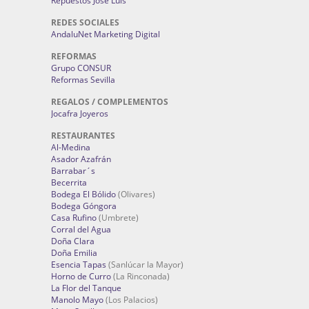
Repuestos José Luis
REDES SOCIALES
AndaluNet Marketing Digital
REFORMAS
Grupo CONSUR
Reformas Sevilla
REGALOS / COMPLEMENTOS
Jocafra Joyeros
RESTAURANTES
Al-Medina
Asador Azafrán
Barrabar´s
Becerrita
Bodega El Bólido
(Olivares)
Bodega Góngora
Casa Rufino
(Umbrete)
Corral del Agua
Doña Clara
Doña Emilia
Esencia Tapas
(Sanlúcar la Mayor)
Horno de Curro
(La Rinconada)
La Flor del Tanque
Manolo Mayo
(Los Palacios)