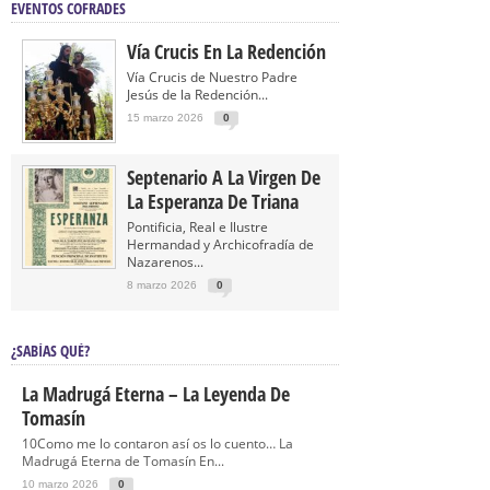
EVENTOS COFRADES
Vía Crucis En La Redención
Vía Crucis de Nuestro Padre
Jesús de la Redención...
15 marzo 2026
0
Septenario A La Virgen De
La Esperanza De Triana
Pontificia, Real e Ilustre
Hermandad y Archicofradía de
Nazarenos...
8 marzo 2026
0
¿SABÍAS QUÉ?
La Madrugá Eterna – La Leyenda De
Tomasín
10Como me lo contaron así os lo cuento… La
Madrugá Eterna de Tomasín En...
10 marzo 2026
0