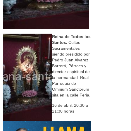
Reina de Todos los
Santos.
Cultos
Sacramentales
siendo presidido por
Pedro Juan Álvarez
Barrerá, Párroco y
director espiritual de
la hermandad. Real
Parroquia de
Omnium Sanctorum
sita en la calle Feria.
16 de abril. 20:30 a
21:30 horas