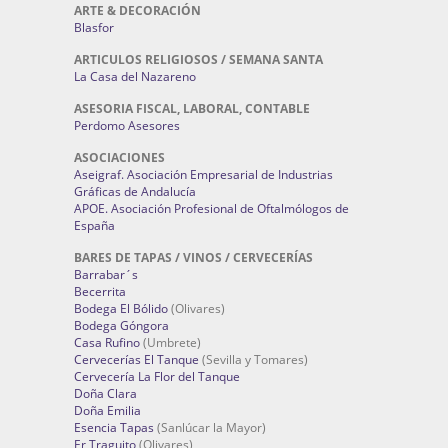
ARTE & DECORACIÓN
Blasfor
ARTICULOS RELIGIOSOS / SEMANA SANTA
La Casa del Nazareno
ASESORIA FISCAL, LABORAL, CONTABLE
Perdomo Asesores
ASOCIACIONES
Aseigraf. Asociación Empresarial de Industrias
Gráficas de Andalucía
APOE. Asociación Profesional de Oftalmólogos de
España
BARES DE TAPAS / VINOS / CERVECERÍAS
Barrabar´s
Becerrita
Bodega El Bólido
(Olivares)
Bodega Góngora
Casa Rufino
(Umbrete)
Cervecerías El Tanque
(Sevilla y Tomares)
Cervecería La Flor del Tanque
Doña Clara
Doña Emilia
Esencia Tapas
(Sanlúcar la Mayor)
Er Traguito
(Olivares)