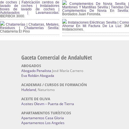
de coches | Fabricación centros de
Complementos De Novia Sevilla |
lavado de coches | Instaladores
Mantones Y Mantillas Sevilla | Tiendas De
boxes de lavado de coches |
Complementos De Novia En Sevilla:
Autolavados | Lavamascotas:
Bordados Juan Foronda.
IBERBOX 3000.
Instalaciones Eléctricas Sevilla | Como
Chatarrerías | Chatarras, Metales,
Ahorrar En Mi Factura De La Luz:
3
Residuos | Chatarrerías Sevilla:
Instalaciones.
Chatarreria El Pino
Gaceta Comercial de AndaluNet
ABOGADOS
Abogado Penalista
José María Carnero
Eva Roldán Abogada
ACADEMIAS / CURSOS DE FORMACIÓN
Hufeland
, Naturismo
ACEITE DE OLIVA
Aceites Olevm – Puerta de Tierra
APARTAMENTOS TURÍSTICOS
Apartamentos Casa Gloria
Apartamentos Los Angeles