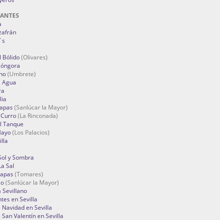
RANTES
a
zafrán
´s
 Bólido
(Olivares)
Góngora
no
(Umbrete)
l Agua
ra
lia
Tapas
(Sanlúcar la Mayor)
 Curro
(La Rinconada)
el Tanque
Mayo
(Los Palacios)
lla
Sol y Sombra
a Sal
apas
(Tomares)
zo
(Sanlúcar la Mayor)
a Sevillano
tes en Sevilla
Navidad en Sevilla
San Valentín en Sevilla