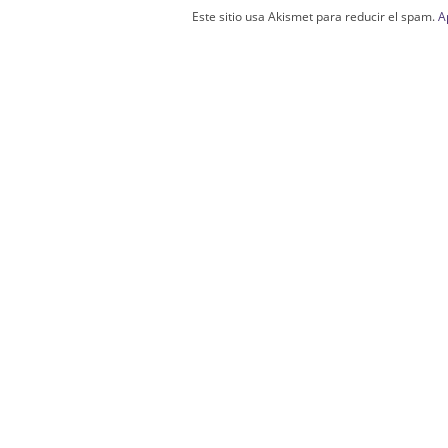
Este sitio usa Akismet para reducir el spam.
A
Confección Túnicas Y Antifaces De Naza
Santa:
La Casa del Nazareno.
Diseño Páginas Web Sevilla | Creación T
AndaluNet
Curso de Quiromasaje Sevilla | Curso de Re
Drenaje Linfático Sevilla | Curso básico de Ho
Cursos de Quiromasaje Sevilla | Cursos
escuela de naturismo.
Cursos de Naturopatia en Sevilla – E