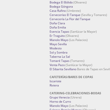
Bodega El Bólido
(Olivares)
Bodega Góngora
Casa Rufino
(Umbrete)
Cervecerías El Tanque
(Sevilla y Tomares)
Cervecería La Flor del Tanque
Doña Clara
Doña Emilia
Esencia Tapas
(Sanlúcar la Mayor)
Er Traguito
(Olivares)
Manolo Mayo
(Los Palacios)
Mayo Sevilla
Modesto
Sol y Sombra
Taberna La Sal
Tomaré Tapas
(Tomares)
Venta Pazo
(Sanlúcar la Mayor)
El Sibarita Sevillano
Bares de Tapas en Sevil
CAFETERÍAS/BARES DE COPAS
Iscariote
Riviera
CATERING-CELEBRACIONES-BODAS
Grupo Venecia
(Utrera)
Horno de Curro
Manolo Mayo
(Los Palacios)
Salones Román Mateos
(Olivares)