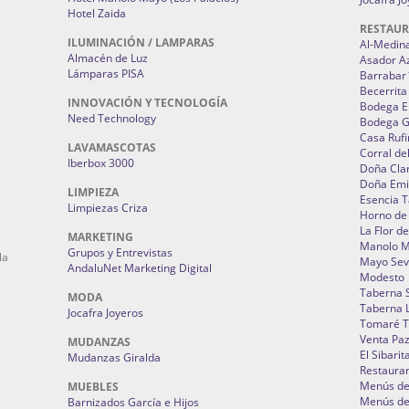
Hotel Zaida
RESTAU
ILUMINACIÓN / LAMPARAS
Al-Medin
Almacén de Luz
Asador A
Lámparas PISA
Barrabar
Becerrita
INNOVACIÓN Y TECNOLOGÍA
Bodega El
Need Technology
Bodega 
Casa Rufi
LAVAMASCOTAS
Corral de
Iberbox 3000
Doña Cla
Doña Emi
LIMPIEZA
Esencia 
Limpiezas Criza
Horno de
La Flor d
MARKETING
Manolo 
Grupos y Entrevistas
la
Mayo Sevi
AndaluNet Marketing Digital
Modesto
Taberna 
MODA
Taberna L
Jocafra Joyeros
Tomaré T
Venta Pa
MUDANZAS
El Sibarit
Mudanzas Giralda
Restauran
Menús de 
MUEBLES
Menús de 
Barnizados García e Hijos