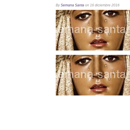
Función Principal de Instituto 
By
Semana Santa
on 16 diciembre 2016
Besapié y Besamano en la Qui
Gitanos: Besamanos del Señor 
Besamanos del Señor de la Divi
Solemne y devoto Besapiés en 