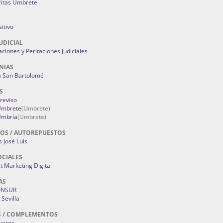
ritas Umbrete
itivo
UDICIAL
aciones y Peritaciones Judiciales
NIAS
a San Bartolomé
S
Treviso
 Umbrete
(Umbrete)
Umbría
(Umbrete)
OS / AUTOREPUESTOS
 José Luis
OCIALES
 Marketing Digital
AS
ONSUR
Sevilla
S / COMPLEMENTOS
oyeros