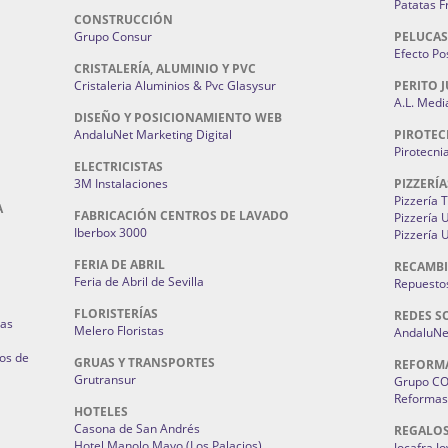
Patatas F
CONSTRUCCIÓN
Grupo Consur
PELUCAS
Efecto Pos
CRISTALERÍA, ALUMINIO Y PVC
Cristaleria Aluminios & Pvc Glasysur
PERITO J
A.L. Medi
DISEÑO Y POSICIONAMIENTO WEB
AndaluNet Marketing Digital
PIROTEC
Pirotecni
ELECTRICISTAS
3M Instalaciones
PIZZERÍA
Pizzería 
A
FABRICACIÓN CENTROS DE LAVADO
Pizzería
Iberbox 3000
Pizzería 
FERIA DE ABRIL
RECAMBI
Feria de Abril de Sevilla
Repuestos
FLORISTERÍAS
REDES S
ias
Melero Floristas
AndaluNet
os de
GRUAS Y TRANSPORTES
REFORM
Grutransur
Grupo C
Reformas 
HOTELES
Casona de San Andrés
REGALO
Hotel Manolo Mayo (Los Palacios)
Jocafra J