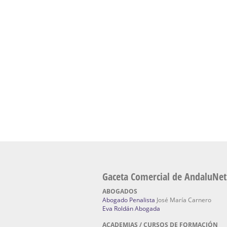
presencial de naturopatía – Dónde estudiar Nat
Academia En Sevilla Especializada En C
Bach
: Hufeland, escuela de naturismo.
Escuela Naturismo Sevilla | Medicina Natu
Sevilla
: Hufeland, escuela de naturismo.
Fabricación de Alta Joyería en Sevilla | Talle
reparación de joyas Sevilla:
Jocafra Joyeros.
Fabricante máquinas de lavado de coches 
coches | Instaladores boxes de lavado de co
IBERBOX 3000.
Chatarrerías | Chatarras, Metales, Residuos
El Pino
Gaceta Comercial de AndaluNet
ABOGADOS
Abogado Penalista
José María Carnero
Eva Roldán Abogada
ACADEMIAS / CURSOS DE FORMACIÓN