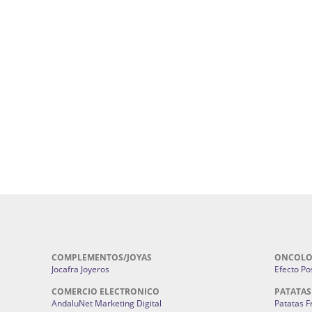
uropatía en Sevilla:
Hufeland.
Google.
ursos De Formación En Flores De
Agencia De Diseño De Páginas Web En S
Cohetes En Sevilla | Pirotecnia Sevilla | F
ral Sevilla | Terapias Alternativas
Pirotecnia San Bartolomé.
Cerramientos En Sevilla | Cercados Met
r alta joyería Sevilla | Fabricación y
Sevilla:
Cerramientos Gordo.
Pirotecnias En Sevilla | Pirotecnia Sevi
| Fabricación centros de lavado de
Sevilla:
Pirotecnia San Bartolomé.
ches | Autolavados | Lavamascotas:
Complementos De Novia Sevilla | Ma
Complementos De Novia En Sevilla:
Bordado
 | Chatarrerías Sevilla:
Chatarreria
Instalaciones Eléctricas Sevilla | 
Instalaciones.
COMPLEMENTOS/JOYAS
ONCOLO
Jocafra Joyeros
Efecto Pos
COMERCIO ELECTRONICO
PATATAS
AndaluNet Marketing Digital
Patatas F