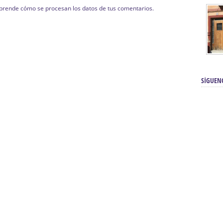
prende cómo se procesan los datos de tus comentarios.
SÍGUEN
renos | Tienda Cofrade | Semana
Averías eléctricas Sevilla | Electricista 
Electricista urgente en Sevilla | Protección c
iendas Online | Posicionamiento:
Chimeneas En Sevilla | Estufas En Sevill
Comprar Neumáticos Baratos Usados, 
flexología Podal Sevilla | Curso de
En Sevilla:
Hipergoma
meopatía:
Hufeland
Tienda de muebles de cocina en el Aljar
 de Acupuntura Sevilla:
Hufeland,
Sevilla | Venta de cocinas en Sanlúcar la Ma
Posicionamiento En Buscadores Sevill
scuela de Naturopatía – Cursos
Posicionamiento Web Sevilla:
Posicionami