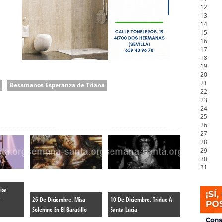
12
13
14
15
16
17
18
19
20
21
Besamanos Esperanza de Triana
22
23
24
25
26
27
28
29
30
31
isa
n
26 De Diciembre. Misa
10 De Diciembre. Triduo A
Solemne En El Baratillo
Santa Lucia