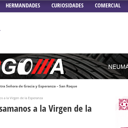
HERMANDADES
CURIOSIDADES
COMERCIAL
tra Señora de Gracia y Esperanza – San Roque
 la Concepción – Hermandad del Silencio
s a la Virgen de la Esperanza
 Señor ante el paso de Nuestra Señora de la Encarnación Coronada – Herma
samanos a la Virgen de la
oder de Sevilla
n honor de María Santísima en su Soledad – San Lorenzo