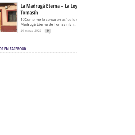
La Madrugá Eterna – La Leyenda De
Tomasín
10Como me lo contaron así os lo cuento… La
Madrugá Eterna de Tomasín En...
10 marzo 2026
0
OS EN FACEBOOK
en Sevilla | Electricista autorizado en Sevilla |
ontra incendios en Sevilla:
3M Instalaciones.
a | Barbacoas En Sevilla:
D&C Chimeneas.
De Segunda Mano, De Ocasión Y Seminuevos
afe | La mejor tienda para comprar cocinas en
yor:
Azul Cocinas.
a. Posiciona Tu Empresa En Primera Página.
ento en buscadores en primera página de