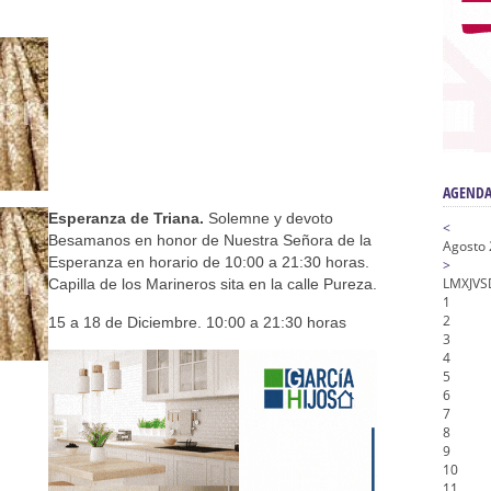
a la Virgen del Valle
nta Angustia
de la Salud
na Misericordia, Vía Crucis y Traslado – Siete Palabras
honor de Nuestro Padre Jesús de la Pasión
AGENDA
Esperanza de Triana.
Solemne y devoto
<
Besamanos en honor de Nuestra Señora de la
Agosto
Esperanza en horario de 10:00 a 21:30 horas.
>
L
M
X
J
V
S
Capilla de los Marineros sita en la calle Pureza.
1
2
15 a 18 de Diciembre. 10:00 a 21:30 horas
3
4
5
6
7
8
9
10
11