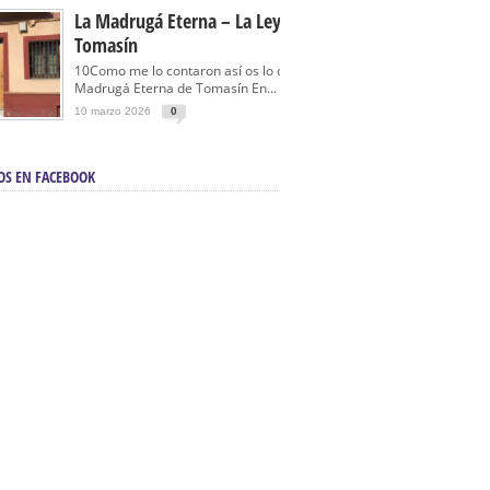
La Madrugá Eterna – La Leyenda De
Tomasín
10Como me lo contaron así os lo cuento… La
Madrugá Eterna de Tomasín En...
10 marzo 2026
0
OS EN FACEBOOK
en Sevilla | Electricista autorizado en Sevilla |
ontra incendios en Sevilla:
3M Instalaciones.
a | Barbacoas En Sevilla:
D&C Chimeneas.
De Segunda Mano, De Ocasión Y Seminuevos
afe | La mejor tienda para comprar cocinas en
yor:
Azul Cocinas.
a. Posiciona Tu Empresa En Primera Página.
ento en buscadores en primera página de