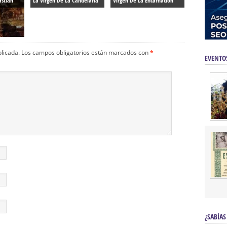
astián
La Virgen De La Candelaria
Virgen De La Encarnación
blicada.
Los campos obligatorios están marcados con
*
EVENTO
¿SABÍAS