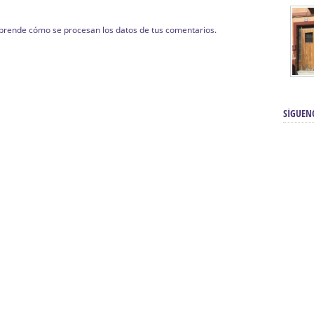
prende cómo se procesan los datos de tus comentarios.
SÍGUEN
renos | Tienda Cofrade | Semana
Averías eléctricas Sevilla | Electricista 
Electricista urgente en Sevilla | Protección c
iendas Online | Posicionamiento:
Chimeneas En Sevilla | Estufas En Sevill
Comprar Neumáticos Baratos Usados, 
flexología Podal Sevilla | Curso de
En Sevilla:
Hipergoma
meopatía:
Hufeland
Tienda de muebles de cocina en el Aljar
 de Acupuntura Sevilla:
Hufeland,
Sevilla | Venta de cocinas en Sanlúcar la Ma
Posicionamiento En Buscadores Sevill
scuela de Naturopatía – Cursos
Posicionamiento Web Sevilla:
Posicionami