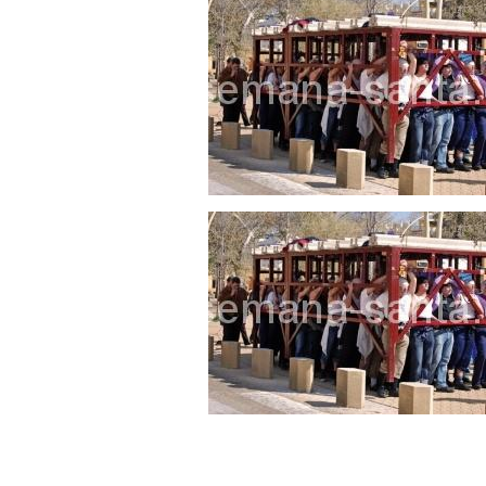
Besapié y Besamano en la Qui
Gitanos: Besamanos del Señor 
Besamanos del Señor de la Divi
Solemne y devoto Besapiés en 