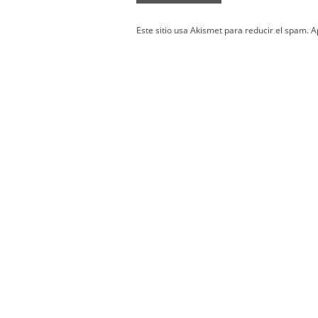
Este sitio usa Akismet para reducir el spam.
A
Confección Túnicas Y Antifaces De Naza
Santa:
La Casa del Nazareno.
Diseño Páginas Web Sevilla | Creación T
AndaluNet
Curso de Quiromasaje Sevilla | Curso de Re
Drenaje Linfático Sevilla | Curso básico de Ho
Cursos de Quiromasaje Sevilla | Cursos
escuela de naturismo.
Cursos de Naturopatia en Sevilla – E