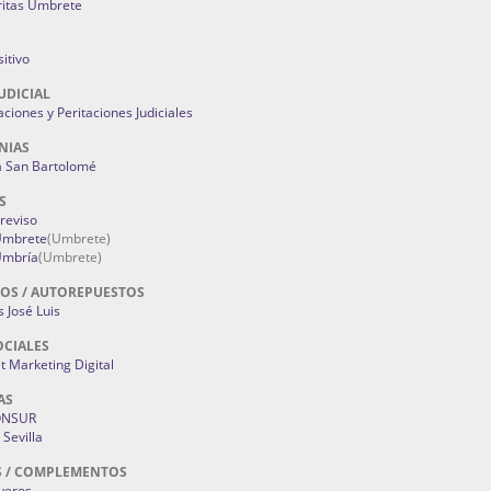
ritas Umbrete
itivo
UDICIAL
aciones y Peritaciones Judiciales
NIAS
a San Bartolomé
S
Treviso
 Umbrete
(Umbrete)
Umbría
(Umbrete)
OS / AUTOREPUESTOS
 José Luis
OCIALES
 Marketing Digital
AS
ONSUR
Sevilla
S / COMPLEMENTOS
oyeros