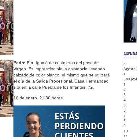
nta Angustia
de la Salud
na Misericordia, Vía Crucis y Traslado – Siete Palabras
honor de Nuestro Padre Jesús de la Pasión
AGENDA
Padre Pío.
Igualá de costaleros del paso de
<
Agosto
Virgen. Es imprescindible la asistencia llevando
>
calzado de color blanco, el mismo que se utilizará
L
M
X
J
V
S
el día de la Salida Procesional. Casa Hermandad
1
sita en la calle Puebla de los Infantes, 72.
2
3
16 de enero. 21:30 horas
4
5
6
7
8
9
10
11