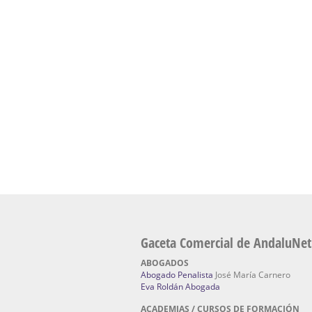
presencial de naturopatía – Dónde estudiar Nat
Academia En Sevilla Especializada En C
Bach
: Hufeland, escuela de naturismo.
Escuela Naturismo Sevilla | Medicina Natu
Sevilla
: Hufeland, escuela de naturismo.
Fabricación de Alta Joyería en Sevilla | Talle
reparación de joyas Sevilla:
Jocafra Joyeros.
Fabricante máquinas de lavado de coches 
coches | Instaladores boxes de lavado de co
IBERBOX 3000.
Chatarrerías | Chatarras, Metales, Residuos
El Pino
Gaceta Comercial de AndaluNet
ABOGADOS
Abogado Penalista
José María Carnero
Eva Roldán Abogada
ACADEMIAS / CURSOS DE FORMACIÓN