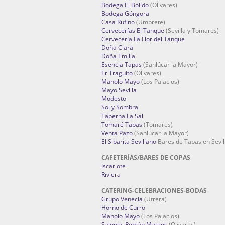
Bodega El Bólido
(Olivares)
Bodega Góngora
Casa Rufino
(Umbrete)
Cervecerías El Tanque
(Sevilla y Tomares)
Cervecería La Flor del Tanque
Doña Clara
Doña Emilia
Esencia Tapas
(Sanlúcar la Mayor)
Er Traguito
(Olivares)
Manolo Mayo
(Los Palacios)
Mayo Sevilla
Modesto
Sol y Sombra
Taberna La Sal
Tomaré Tapas
(Tomares)
Venta Pazo
(Sanlúcar la Mayor)
El Sibarita Sevillano
Bares de Tapas en Sevil
CAFETERÍAS/BARES DE COPAS
Iscariote
Riviera
CATERING-CELEBRACIONES-BODAS
Grupo Venecia
(Utrera)
Horno de Curro
Manolo Mayo
(Los Palacios)
Salones Román Mateos
(Olivares)