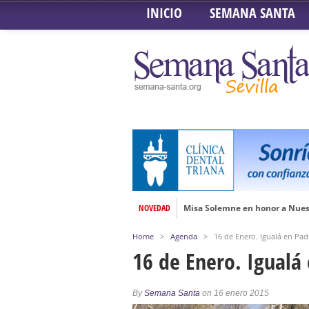
INICIO
SEMANA SANTA
Misa Solemne en honor a Nues
NOVEDAD
Solemne Triduo a la Virgen de
Función de la Anunciación del
Home
>
Agenda
>
16 de Enero. Igualá en Pad
Besamanos al Señor del Gran P
16 de Enero. Igualá
Solemne y devoto Besamanos e
Función Principal de Instituto 
By
Semana Santa
on 16 enero 2015