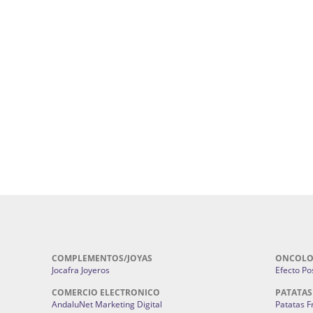
uropatía en Sevilla:
Hufeland.
Google.
ursos De Formación En Flores De
Agencia De Diseño De Páginas Web En S
Cohetes En Sevilla | Pirotecnia Sevilla | F
ral Sevilla | Terapias Alternativas
Pirotecnia San Bartolomé.
Cerramientos En Sevilla | Cercados Met
r alta joyería Sevilla | Fabricación y
Sevilla:
Cerramientos Gordo.
Pirotecnias En Sevilla | Pirotecnia Sevi
| Fabricación centros de lavado de
Sevilla:
Pirotecnia San Bartolomé.
ches | Autolavados | Lavamascotas:
Complementos De Novia Sevilla | Ma
Complementos De Novia En Sevilla:
Bordado
 | Chatarrerías Sevilla:
Chatarreria
Instalaciones Eléctricas Sevilla | 
Instalaciones.
COMPLEMENTOS/JOYAS
ONCOLO
Jocafra Joyeros
Efecto Pos
COMERCIO ELECTRONICO
PATATAS
AndaluNet Marketing Digital
Patatas F