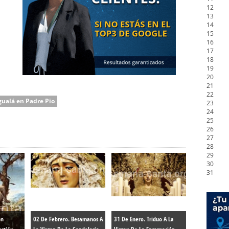
12
13
14
15
16
17
18
19
20
21
22
gualá en Padre Pio
23
24
25
26
27
28
29
30
31
ón
02 De Febrero. Besamanos A
31 De Enero. Triduo A La