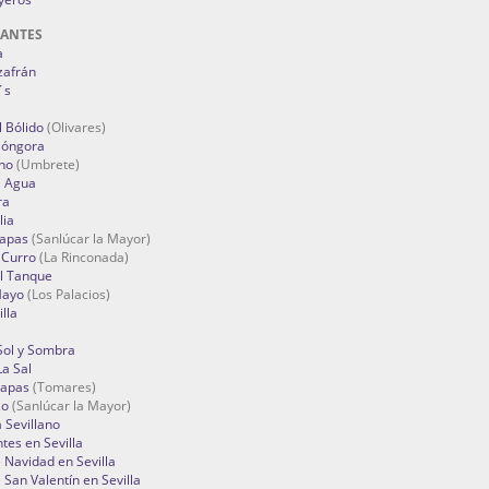
RANTES
a
zafrán
´s
 Bólido
(Olivares)
Góngora
no
(Umbrete)
l Agua
ra
lia
Tapas
(Sanlúcar la Mayor)
 Curro
(La Rinconada)
el Tanque
Mayo
(Los Palacios)
lla
Sol y Sombra
a Sal
apas
(Tomares)
zo
(Sanlúcar la Mayor)
a Sevillano
tes en Sevilla
Navidad en Sevilla
San Valentín en Sevilla