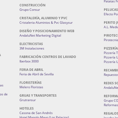
Patatas F
CONSTRUCCIÓN
Grupo Consur
PELUCAS
Efecto Pos
CRISTALERÍA, ALUMINIO Y PVC
Cristaleria Aluminios & Pvc Glasysur
PERITO J
A.L. Medi
DISEÑO Y POSICIONAMIENTO WEB
AndaluNet Marketing Digital
PIROTEC
Pirotecni
ELECTRICISTAS
3M Instalaciones
PIZZERÍA
Pizzería 
A
FABRICACIÓN CENTROS DE LAVADO
Pizzería
Iberbox 3000
Pizzería 
FERIA DE ABRIL
RECAMBI
Feria de Abril de Sevilla
Repuestos
FLORISTERÍAS
REDES S
ias
Melero Floristas
AndaluNet
os de
GRUAS Y TRANSPORTES
REFORM
Grutransur
Grupo C
Reformas 
HOTELES
Casona de San Andrés
REGALO
Hotel Manolo Mayo (Los Palacios)
Jocafra J