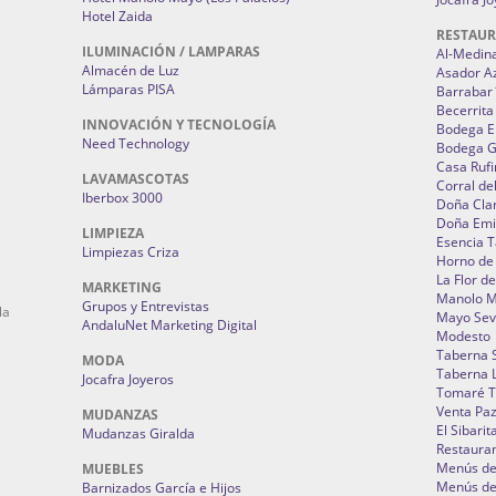
Hotel Zaida
RESTAU
ILUMINACIÓN / LAMPARAS
Al-Medin
Almacén de Luz
Asador A
Lámparas PISA
Barrabar
Becerrita
INNOVACIÓN Y TECNOLOGÍA
Bodega El
Need Technology
Bodega 
Casa Rufi
LAVAMASCOTAS
Corral de
Iberbox 3000
Doña Cla
Doña Emi
LIMPIEZA
Esencia 
Limpiezas Criza
Horno de
La Flor d
MARKETING
Manolo 
Grupos y Entrevistas
la
Mayo Sevi
AndaluNet Marketing Digital
Modesto
Taberna 
MODA
Taberna L
Jocafra Joyeros
Tomaré T
Venta Pa
MUDANZAS
El Sibarit
Mudanzas Giralda
Restauran
Menús de 
MUEBLES
Menús de 
Barnizados García e Hijos