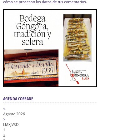
cómo se procesan los datos de tus comentarios.
AGENDA COFRADE
<
Agosto 2026
>
L
M
X
J
V
S
D
1
2