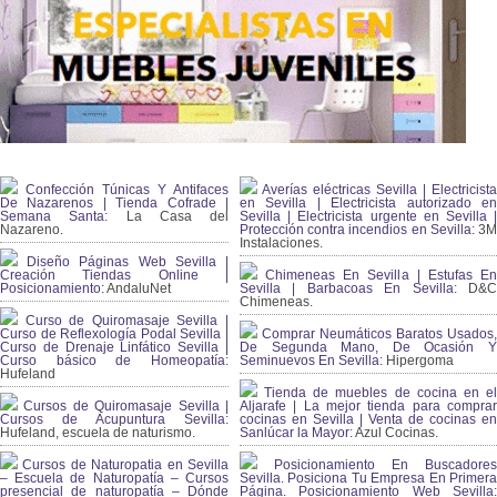
Confección Túnicas Y Antifaces
Averías eléctricas Sevilla | Electricista
De Nazarenos | Tienda Cofrade |
en Sevilla | Electricista autorizado en
Semana Santa:
La Casa del
Sevilla | Electricista urgente en Sevilla |
Nazareno.
Protección contra incendios en Sevilla:
3
Instalaciones.
Diseño Páginas Web Sevilla |
Creación Tiendas Online |
Chimeneas En Sevilla | Estufas En
Posicionamiento:
AndaluNet
Sevilla | Barbacoas En Sevilla:
D&
Chimeneas.
Curso de Quiromasaje Sevilla |
Curso de Reflexología Podal Sevilla |
Comprar Neumáticos Baratos Usados,
Curso de Drenaje Linfático Sevilla |
De Segunda Mano, De Ocasión Y
Curso básico de Homeopatía:
Seminuevos En Sevilla:
Hipergoma
Hufeland
Tienda de muebles de cocina en el
Cursos de Quiromasaje Sevilla |
Aljarafe | La mejor tienda para comprar
Cursos de Acupuntura Sevilla:
cocinas en Sevilla | Venta de cocinas en
Hufeland, escuela de naturismo.
Sanlúcar la Mayor:
Azul Cocinas.
Cursos de Naturopatia en Sevilla
Posicionamiento En Buscadores
– Escuela de Naturopatía – Cursos
Sevilla. Posiciona Tu Empresa En Primera
presencial de naturopatía – Dónde
Página. Posicionamiento Web Sevilla: