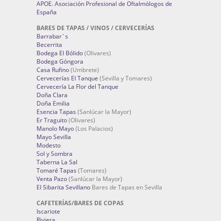
APOE. Asociación Profesional de Oftalmólogos de
España
BARES DE TAPAS / VINOS / CERVECERÍAS
Barrabar´s
Becerrita
Bodega El Bólido
(Olivares)
Bodega Góngora
Casa Rufino
(Umbrete)
Cervecerías El Tanque
(Sevilla y Tomares)
Cervecería La Flor del Tanque
Doña Clara
Doña Emilia
Esencia Tapas
(Sanlúcar la Mayor)
Er Traguito
(Olivares)
Manolo Mayo
(Los Palacios)
Mayo Sevilla
Modesto
Sol y Sombra
Taberna La Sal
Tomaré Tapas
(Tomares)
Venta Pazo
(Sanlúcar la Mayor)
El Sibarita Sevillano
Bares de Tapas en Sevilla
CAFETERÍAS/BARES DE COPAS
Iscariote
Riviera