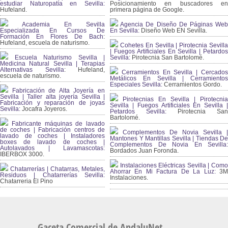
estudiar Naturopatía en Sevilla:
Posicionamiento en buscadores en
Hufeland.
primera página de Google.
Academia En Sevilla
Agencia De Diseño De Páginas Web
Especializada En Cursos De
En Sevilla:
Diseño Web EN Sevilla.
Formación En Flores De Bach
:
Hufeland, escuela de naturismo.
Cohetes En Sevilla | Pirotecnia Sevilla
| Fuegos Artificiales En Sevilla | Petardos
Escuela Naturismo Sevilla |
Sevilla:
Pirotecnia San Bartolomé.
Medicina Natural Sevilla | Terapias
Alternativas Sevilla
: Hufeland,
Cerramientos En Sevilla | Cercados
escuela de naturismo.
Metálicos En Sevilla | Cerramientos
Especiales Sevilla:
Cerramientos Gordo.
Fabricación de Alta Joyería en
Sevilla | Taller alta joyería Sevilla |
Pirotecnias En Sevilla | Pirotecnia
Fabricación y reparación de joyas
Sevilla | Fuegos Artificiales En Sevilla |
Sevilla:
Jocafra Joyeros.
Petardos Sevilla:
Pirotecnia San
Bartolomé.
Fabricante máquinas de lavado
de coches | Fabricación centros de
Complementos De Novia Sevilla |
lavado de coches | Instaladores
Mantones Y Mantillas Sevilla | Tiendas De
boxes de lavado de coches |
Complementos De Novia En Sevilla:
Autolavados | Lavamascotas:
Bordados Juan Foronda.
IBERBOX 3000.
Instalaciones Eléctricas Sevilla | Como
Chatarrerías | Chatarras, Metales,
Ahorrar En Mi Factura De La Luz:
3
Residuos | Chatarrerías Sevilla:
Instalaciones.
Chatarreria El Pino
Gaceta Comercial de AndaluNet