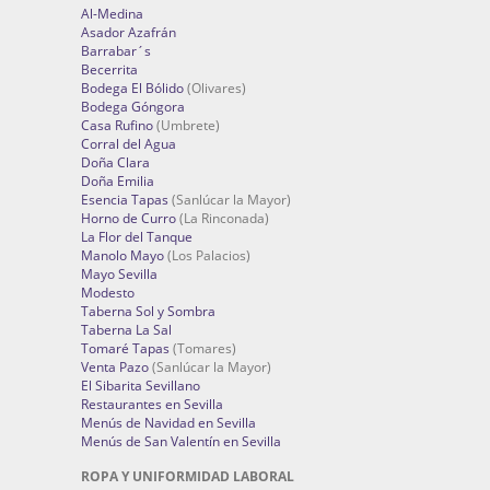
Al-Medina
Asador Azafrán
Barrabar´s
Becerrita
Bodega El Bólido
(Olivares)
Bodega Góngora
Casa Rufino
(Umbrete)
Corral del Agua
Doña Clara
Doña Emilia
Esencia Tapas
(Sanlúcar la Mayor)
Horno de Curro
(La Rinconada)
La Flor del Tanque
Manolo Mayo
(Los Palacios)
Mayo Sevilla
Modesto
Taberna Sol y Sombra
Taberna La Sal
Tomaré Tapas
(Tomares)
Venta Pazo
(Sanlúcar la Mayor)
El Sibarita Sevillano
Restaurantes en Sevilla
Menús de Navidad en Sevilla
Menús de San Valentín en Sevilla
ROPA Y UNIFORMIDAD LABORAL