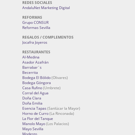
REDES SOCIALES
AndaluNet Marketing Digital
REFORMAS
Grupo CONSUR
Reformas Sevilla
REGALOS / COMPLEMENTOS
Jocafra Joyeros
RESTAURANTES
Al-Medina
Asador Azafrán
Barrabar´s
Becerrita
Bodega El Bólido
(Olivares)
Bodega Góngora
Casa Rufino
(Umbrete)
Corral del Agua
Doña Clara
Doña Emilia
Esencia Tapas
(Sanlúcar la Mayor)
Horno de Curro
(La Rinconada)
La Flor del Tanque
Manolo Mayo
(Los Palacios)
Mayo Sevilla
Modesto