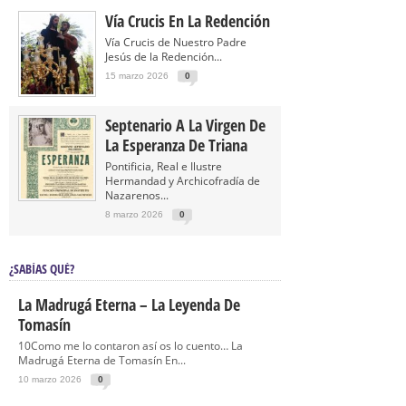
Vía Crucis En La Redención
Vía Crucis de Nuestro Padre
Jesús de la Redención...
15 marzo 2026
0
Septenario A La Virgen De
La Esperanza De Triana
Pontificia, Real e Ilustre
Hermandad y Archicofradía de
Nazarenos...
8 marzo 2026
0
¿SABÍAS QUÉ?
La Madrugá Eterna – La Leyenda De
Tomasín
10Como me lo contaron así os lo cuento… La
Madrugá Eterna de Tomasín En...
10 marzo 2026
0