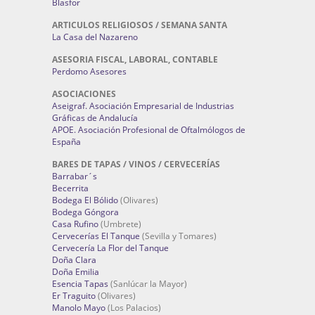
Blasfor
ARTICULOS RELIGIOSOS / SEMANA SANTA
La Casa del Nazareno
ASESORIA FISCAL, LABORAL, CONTABLE
Perdomo Asesores
ASOCIACIONES
Aseigraf. Asociación Empresarial de Industrias
Gráficas de Andalucía
APOE. Asociación Profesional de Oftalmólogos de
España
BARES DE TAPAS / VINOS / CERVECERÍAS
Barrabar´s
Becerrita
Bodega El Bólido
(Olivares)
Bodega Góngora
Casa Rufino
(Umbrete)
Cervecerías El Tanque
(Sevilla y Tomares)
Cervecería La Flor del Tanque
Doña Clara
Doña Emilia
Esencia Tapas
(Sanlúcar la Mayor)
Er Traguito
(Olivares)
Manolo Mayo
(Los Palacios)