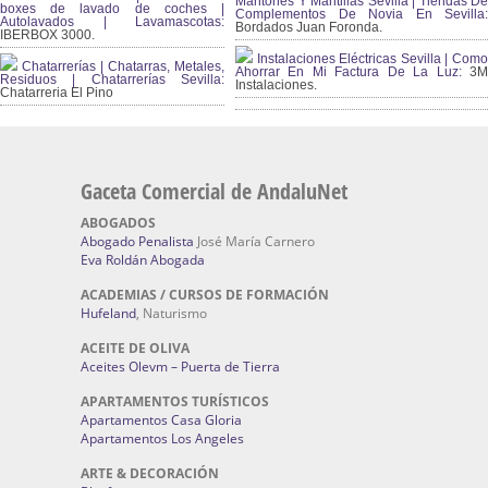
Mantones Y Mantillas Sevilla | Tiendas De
boxes de lavado de coches |
Complementos De Novia En Sevilla:
Autolavados | Lavamascotas:
Bordados Juan Foronda.
IBERBOX 3000.
Instalaciones Eléctricas Sevilla | Como
Chatarrerías | Chatarras, Metales,
Ahorrar En Mi Factura De La Luz:
3
Residuos | Chatarrerías Sevilla:
Instalaciones.
Chatarreria El Pino
Gaceta Comercial de AndaluNet
ABOGADOS
Abogado Penalista
José María Carnero
Eva Roldán Abogada
ACADEMIAS / CURSOS DE FORMACIÓN
Hufeland
, Naturismo
ACEITE DE OLIVA
Aceites Olevm – Puerta de Tierra
APARTAMENTOS TURÍSTICOS
Apartamentos Casa Gloria
Apartamentos Los Angeles
ARTE & DECORACIÓN