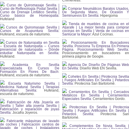
Chimeneas.
Curso de Quiromasaje Sevilla |
Curso de Reflexología Podal Sevilla |
Comprar Neumáticos Baratos Usados,
Curso de Drenaje Linfático Sevilla |
De Segunda Mano, De Ocasión Y
Curso básico de Homeopatía:
Seminuevos En Sevilla:
Hipergoma
Hufeland
Tienda de muebles de cocina en el
Cursos de Quiromasaje Sevilla |
Aljarafe | La mejor tienda para comprar
Cursos de Acupuntura Sevilla:
cocinas en Sevilla | Venta de cocinas en
Hufeland, escuela de naturismo.
Sanlúcar la Mayor:
Azul Cocinas.
Cursos de Naturopatia en Sevilla
Posicionamiento En Buscadores
– Escuela de Naturopatía – Cursos
Sevilla. Posiciona Tu Empresa En Primera
presencial de naturopatía – Dónde
Página. Posicionamiento Web Sevilla:
estudiar Naturopatía en Sevilla:
Posicionamiento en buscadores en
Hufeland.
primera página de Google.
Academia En Sevilla
Agencia De Diseño De Páginas Web
Especializada En Cursos De
En Sevilla:
Diseño Web EN Sevilla.
Formación En Flores De Bach
:
Hufeland, escuela de naturismo.
Cohetes En Sevilla | Pirotecnia Sevilla
| Fuegos Artificiales En Sevilla | Petardos
Escuela Naturismo Sevilla |
Sevilla:
Pirotecnia San Bartolomé.
Medicina Natural Sevilla | Terapias
Alternativas Sevilla
: Hufeland,
Cerramientos En Sevilla | Cercados
escuela de naturismo.
Metálicos En Sevilla | Cerramientos
Especiales Sevilla:
Cerramientos Gordo.
Fabricación de Alta Joyería en
Sevilla | Taller alta joyería Sevilla |
Pirotecnias En Sevilla | Pirotecnia
Fabricación y reparación de joyas
Sevilla | Fuegos Artificiales En Sevilla |
Sevilla:
Jocafra Joyeros.
Petardos Sevilla:
Pirotecnia San
Bartolomé.
Fabricante máquinas de lavado
de coches | Fabricación centros de
Complementos De Novia Sevilla |
lavado de coches | Instaladores