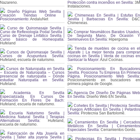
Nazareno.
Protección contra incendios en Sevilla:
3
Instalaciones.
Diseño Páginas Web Sevilla |
Creación Tiendas Online |
Chimeneas En Sevilla | Estufas En
Posicionamiento:
AndaluNet
Sevilla | Barbacoas En Sevilla:
D&
Chimeneas.
Curso de Quiromasaje Sevilla |
Curso de Reflexología Podal Sevilla |
Comprar Neumáticos Baratos Usados,
Curso de Drenaje Linfático Sevilla |
De Segunda Mano, De Ocasión Y
Curso básico de Homeopatía:
Seminuevos En Sevilla:
Hipergoma
Hufeland
Tienda de muebles de cocina en el
Cursos de Quiromasaje Sevilla |
Aljarafe | La mejor tienda para comprar
Cursos de Acupuntura Sevilla:
cocinas en Sevilla | Venta de cocinas en
Hufeland, escuela de naturismo.
Sanlúcar la Mayor:
Azul Cocinas.
Cursos de Naturopatia en Sevilla
Posicionamiento En Buscadores
– Escuela de Naturopatía – Cursos
Sevilla. Posiciona Tu Empresa En Primera
presencial de naturopatía – Dónde
Página. Posicionamiento Web Sevilla:
estudiar Naturopatía en Sevilla:
Posicionamiento en buscadores en
Hufeland.
primera página de Google.
Academia En Sevilla
Agencia De Diseño De Páginas Web
Especializada En Cursos De
En Sevilla:
Diseño Web EN Sevilla.
Formación En Flores De Bach
:
Hufeland, escuela de naturismo.
Cohetes En Sevilla | Pirotecnia Sevilla
| Fuegos Artificiales En Sevilla | Petardos
Escuela Naturismo Sevilla |
Sevilla:
Pirotecnia San Bartolomé.
Medicina Natural Sevilla | Terapias
Alternativas Sevilla
: Hufeland,
Cerramientos En Sevilla | Cercados
escuela de naturismo.
Metálicos En Sevilla | Cerramientos
Especiales Sevilla:
Cerramientos Gordo.
Fabricación de Alta Joyería en
Sevilla | Taller alta joyería Sevilla |
Pirotecnias En Sevilla | Pirotecnia