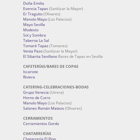
Doña Emilia
Esencia Tapas
(Sanlúcar la Mayor)
Er Traguito
(Olivares)
Manolo Mayo
(Los Palacios)
Mayo Sevilla
Modesto
Sol y Sombra
Taberna La Sal
Tomaré Tapas
(Tomares)
Venta Pazo
(Sanlúcar la Mayor)
El Sibarita Sevillano
Bares de Tapas en Sevilla
CAFETERÍAS/BARES DE COPAS
Iscariote
Riviera
CATERING-CELEBRACIONES-BODAS
Grupo Venecia
(Utrera)
Horno de Curro
Manolo Mayo
(Los Palacios)
Salones Román Mateos
(Olivares)
CERRAMIENTOS
Cerramientos Gordo
CHATARRERÍAS
Chatarrería El Pino