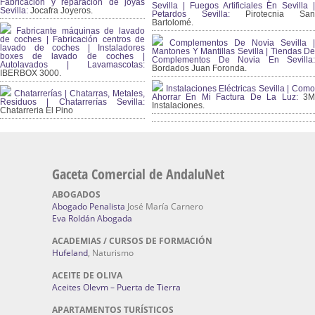
Fabricación y reparación de joyas
Sevilla | Fuegos Artificiales En Sevilla |
Sevilla:
Jocafra Joyeros.
Petardos Sevilla:
Pirotecnia San
Bartolomé.
Fabricante máquinas de lavado
de coches | Fabricación centros de
Complementos De Novia Sevilla |
lavado de coches | Instaladores
Mantones Y Mantillas Sevilla | Tiendas De
boxes de lavado de coches |
Complementos De Novia En Sevilla:
Autolavados | Lavamascotas:
Bordados Juan Foronda.
IBERBOX 3000.
Instalaciones Eléctricas Sevilla | Como
Chatarrerías | Chatarras, Metales,
Ahorrar En Mi Factura De La Luz:
3
Residuos | Chatarrerías Sevilla:
Instalaciones.
Chatarreria El Pino
Gaceta Comercial de AndaluNet
ABOGADOS
Abogado Penalista
José María Carnero
Eva Roldán Abogada
ACADEMIAS / CURSOS DE FORMACIÓN
Hufeland
, Naturismo
ACEITE DE OLIVA
Aceites Olevm – Puerta de Tierra
APARTAMENTOS TURÍSTICOS