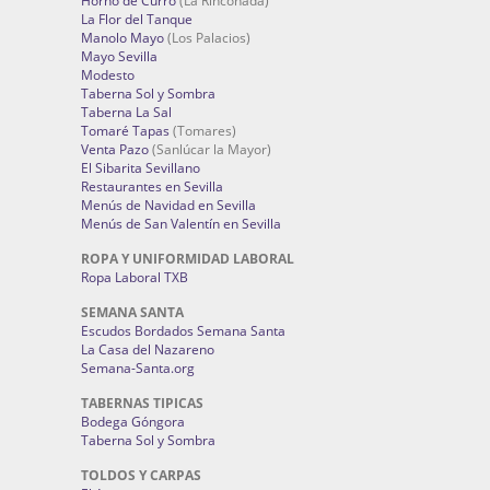
Horno de Curro
(La Rinconada)
La Flor del Tanque
Manolo Mayo
(Los Palacios)
Mayo Sevilla
Modesto
Taberna Sol y Sombra
Taberna La Sal
Tomaré Tapas
(Tomares)
Venta Pazo
(Sanlúcar la Mayor)
El Sibarita Sevillano
Restaurantes en Sevilla
Menús de Navidad en Sevilla
Menús de San Valentín en Sevilla
ROPA Y UNIFORMIDAD LABORAL
Ropa Laboral TXB
SEMANA SANTA
Escudos Bordados Semana Santa
La Casa del Nazareno
Semana-Santa.org
TABERNAS TIPICAS
Bodega Góngora
Taberna Sol y Sombra
TOLDOS Y CARPAS