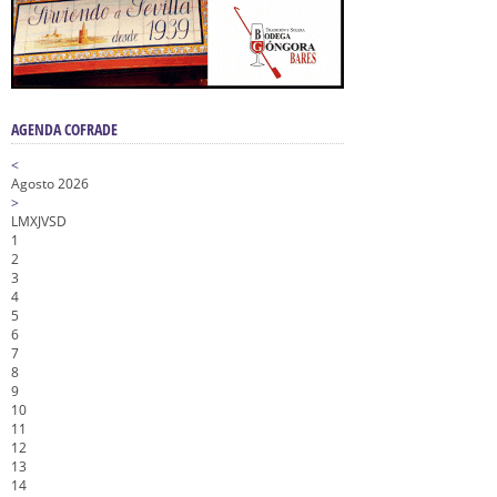
AGENDA COFRADE
<
Agosto 2026
>
L
M
X
J
V
S
D
1
2
3
4
5
6
7
8
9
10
11
12
13
14