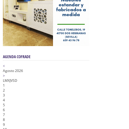
AGENDA COFRADE
<
Agosto 2026
>
L
M
X
J
V
S
D
1
2
3
4
5
6
7
8
9