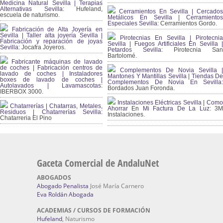
Medicina Natural Sevilla | Terapias
Alternativas Sevilla
: Hufeland,
Cerramientos En Sevilla | Cercados
escuela de naturismo.
Metálicos En Sevilla | Cerramientos
Especiales Sevilla:
Cerramientos Gordo.
Fabricación de Alta Joyería en
Sevilla | Taller alta joyería Sevilla |
Pirotecnias En Sevilla | Pirotecnia
Fabricación y reparación de joyas
Sevilla | Fuegos Artificiales En Sevilla |
Sevilla:
Jocafra Joyeros.
Petardos Sevilla:
Pirotecnia San
Bartolomé.
Fabricante máquinas de lavado
de coches | Fabricación centros de
Complementos De Novia Sevilla |
lavado de coches | Instaladores
Mantones Y Mantillas Sevilla | Tiendas De
boxes de lavado de coches |
Complementos De Novia En Sevilla:
Autolavados | Lavamascotas:
Bordados Juan Foronda.
IBERBOX 3000.
Instalaciones Eléctricas Sevilla | Como
Chatarrerías | Chatarras, Metales,
Ahorrar En Mi Factura De La Luz:
3
Residuos | Chatarrerías Sevilla:
Instalaciones.
Chatarreria El Pino
Gaceta Comercial de AndaluNet
ABOGADOS
Abogado Penalista
José María Carnero
Eva Roldán Abogada
ACADEMIAS / CURSOS DE FORMACIÓN
Hufeland
, Naturismo