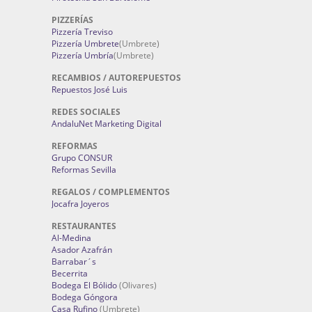
PIZZERÍAS
Pizzería Treviso
Pizzería Umbrete
(Umbrete)
Pizzería Umbría
(Umbrete)
RECAMBIOS / AUTOREPUESTOS
Repuestos José Luis
REDES SOCIALES
AndaluNet Marketing Digital
REFORMAS
Grupo CONSUR
Reformas Sevilla
REGALOS / COMPLEMENTOS
Jocafra Joyeros
RESTAURANTES
Al-Medina
Asador Azafrán
Barrabar´s
Becerrita
Bodega El Bólido
(Olivares)
Bodega Góngora
Casa Rufino
(Umbrete)