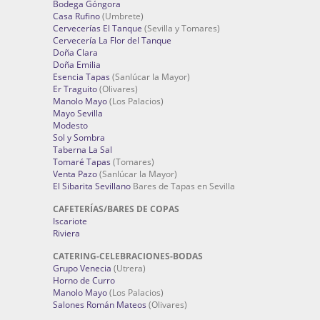
Bodega Góngora
Casa Rufino
(Umbrete)
Cervecerías El Tanque
(Sevilla y Tomares)
Cervecería La Flor del Tanque
Doña Clara
Doña Emilia
Esencia Tapas
(Sanlúcar la Mayor)
Er Traguito
(Olivares)
Manolo Mayo
(Los Palacios)
Mayo Sevilla
Modesto
Sol y Sombra
Taberna La Sal
Tomaré Tapas
(Tomares)
Venta Pazo
(Sanlúcar la Mayor)
El Sibarita Sevillano
Bares de Tapas en Sevilla
CAFETERÍAS/BARES DE COPAS
Iscariote
Riviera
CATERING-CELEBRACIONES-BODAS
Grupo Venecia
(Utrera)
Horno de Curro
Manolo Mayo
(Los Palacios)
Salones Román Mateos
(Olivares)