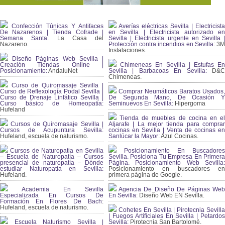
Confección Túnicas Y Antifaces
Averías eléctricas Sevilla | Electricista
De Nazarenos | Tienda Cofrade |
en Sevilla | Electricista autorizado en
Semana Santa:
La Casa del
Sevilla | Electricista urgente en Sevilla |
Nazareno.
Protección contra incendios en Sevilla:
3
Instalaciones.
Diseño Páginas Web Sevilla |
Creación Tiendas Online |
Chimeneas En Sevilla | Estufas En
Posicionamiento:
AndaluNet
Sevilla | Barbacoas En Sevilla:
D&
Chimeneas.
Curso de Quiromasaje Sevilla |
Curso de Reflexología Podal Sevilla |
Comprar Neumáticos Baratos Usados,
Curso de Drenaje Linfático Sevilla |
De Segunda Mano, De Ocasión Y
Curso básico de Homeopatía:
Seminuevos En Sevilla:
Hipergoma
Hufeland
Tienda de muebles de cocina en el
Cursos de Quiromasaje Sevilla |
Aljarafe | La mejor tienda para comprar
Cursos de Acupuntura Sevilla:
cocinas en Sevilla | Venta de cocinas en
Hufeland, escuela de naturismo.
Sanlúcar la Mayor:
Azul Cocinas.
Cursos de Naturopatia en Sevilla
Posicionamiento En Buscadores
– Escuela de Naturopatía – Cursos
Sevilla. Posiciona Tu Empresa En Primera
presencial de naturopatía – Dónde
Página. Posicionamiento Web Sevilla:
estudiar Naturopatía en Sevilla:
Posicionamiento en buscadores en
Hufeland.
primera página de Google.
Academia En Sevilla
Agencia De Diseño De Páginas Web
Especializada En Cursos De
En Sevilla:
Diseño Web EN Sevilla.
Formación En Flores De Bach
:
Hufeland, escuela de naturismo.
Cohetes En Sevilla | Pirotecnia Sevilla
| Fuegos Artificiales En Sevilla | Petardos
Escuela Naturismo Sevilla |
Sevilla:
Pirotecnia San Bartolomé.