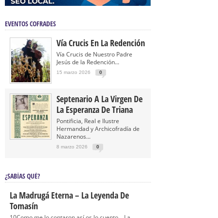
EVENTOS COFRADES
Vía Crucis En La Redención
Vía Crucis de Nuestro Padre
Jesús de la Redención...
15 marzo 2026
0
Septenario A La Virgen De
La Esperanza De Triana
Pontificia, Real e Ilustre
Hermandad y Archicofradía de
Nazarenos...
8 marzo 2026
0
¿SABÍAS QUÉ?
La Madrugá Eterna – La Leyenda De
Tomasín
10Como me lo contaron así os lo cuento… La