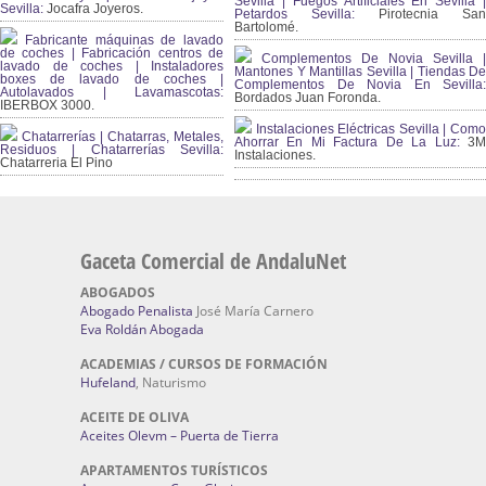
Sevilla | Fuegos Artificiales En Sevilla |
Sevilla:
Jocafra Joyeros.
Petardos Sevilla:
Pirotecnia San
Bartolomé.
Fabricante máquinas de lavado
de coches | Fabricación centros de
Complementos De Novia Sevilla |
lavado de coches | Instaladores
Mantones Y Mantillas Sevilla | Tiendas De
boxes de lavado de coches |
Complementos De Novia En Sevilla:
Autolavados | Lavamascotas:
Bordados Juan Foronda.
IBERBOX 3000.
Instalaciones Eléctricas Sevilla | Como
Chatarrerías | Chatarras, Metales,
Ahorrar En Mi Factura De La Luz:
3
Residuos | Chatarrerías Sevilla:
Instalaciones.
Chatarreria El Pino
Gaceta Comercial de AndaluNet
ABOGADOS
Abogado Penalista
José María Carnero
Eva Roldán Abogada
ACADEMIAS / CURSOS DE FORMACIÓN
Hufeland
, Naturismo
ACEITE DE OLIVA
Aceites Olevm – Puerta de Tierra
APARTAMENTOS TURÍSTICOS