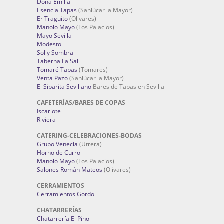
Doña Emilia
Esencia Tapas
(Sanlúcar la Mayor)
Er Traguito
(Olivares)
Manolo Mayo
(Los Palacios)
Mayo Sevilla
Modesto
Sol y Sombra
Taberna La Sal
Tomaré Tapas
(Tomares)
Venta Pazo
(Sanlúcar la Mayor)
El Sibarita Sevillano
Bares de Tapas en Sevilla
CAFETERÍAS/BARES DE COPAS
Iscariote
Riviera
CATERING-CELEBRACIONES-BODAS
Grupo Venecia
(Utrera)
Horno de Curro
Manolo Mayo
(Los Palacios)
Salones Román Mateos
(Olivares)
CERRAMIENTOS
Cerramientos Gordo
CHATARRERÍAS
Chatarrería El Pino