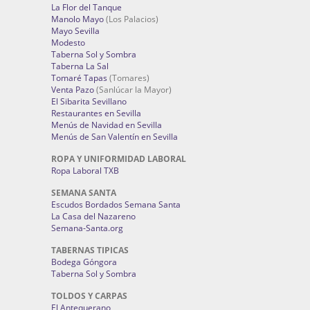
La Flor del Tanque
Manolo Mayo
(Los Palacios)
Mayo Sevilla
Modesto
Taberna Sol y Sombra
Taberna La Sal
Tomaré Tapas
(Tomares)
Venta Pazo
(Sanlúcar la Mayor)
El Sibarita Sevillano
Restaurantes en Sevilla
Menús de Navidad en Sevilla
Menús de San Valentín en Sevilla
ROPA Y UNIFORMIDAD LABORAL
Ropa Laboral TXB
SEMANA SANTA
Escudos Bordados Semana Santa
La Casa del Nazareno
Semana-Santa.org
TABERNAS TIPICAS
Bodega Góngora
Taberna Sol y Sombra
TOLDOS Y CARPAS
El Antequerano