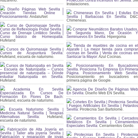
Nazareno.
Protección contra incendios en Sevilla:
3
Instalaciones.
Diseño Páginas Web Sevilla |
Creación Tiendas Online |
Chimeneas En Sevilla | Estufas En
Posicionamiento:
AndaluNet
Sevilla | Barbacoas En Sevilla:
D&
Chimeneas.
Curso de Quiromasaje Sevilla |
Curso de Reflexología Podal Sevilla |
Comprar Neumáticos Baratos Usados,
Curso de Drenaje Linfático Sevilla |
De Segunda Mano, De Ocasión Y
Curso básico de Homeopatía:
Seminuevos En Sevilla:
Hipergoma
Hufeland
Tienda de muebles de cocina en el
Cursos de Quiromasaje Sevilla |
Aljarafe | La mejor tienda para comprar
Cursos de Acupuntura Sevilla:
cocinas en Sevilla | Venta de cocinas en
Hufeland, escuela de naturismo.
Sanlúcar la Mayor:
Azul Cocinas.
Cursos de Naturopatia en Sevilla
Posicionamiento En Buscadores
– Escuela de Naturopatía – Cursos
Sevilla. Posiciona Tu Empresa En Primera
presencial de naturopatía – Dónde
Página. Posicionamiento Web Sevilla:
estudiar Naturopatía en Sevilla:
Posicionamiento en buscadores en
Hufeland.
primera página de Google.
Academia En Sevilla
Agencia De Diseño De Páginas Web
Especializada En Cursos De
En Sevilla:
Diseño Web EN Sevilla.
Formación En Flores De Bach
:
Hufeland, escuela de naturismo.
Cohetes En Sevilla | Pirotecnia Sevilla
| Fuegos Artificiales En Sevilla | Petardos
Escuela Naturismo Sevilla |
Sevilla:
Pirotecnia San Bartolomé.
Medicina Natural Sevilla | Terapias
Alternativas Sevilla
: Hufeland,
Cerramientos En Sevilla | Cercados
escuela de naturismo.
Metálicos En Sevilla | Cerramientos
Especiales Sevilla:
Cerramientos Gordo.
Fabricación de Alta Joyería en
Sevilla | Taller alta joyería Sevilla |
Pirotecnias En Sevilla | Pirotecnia
Fabricación y reparación de joyas