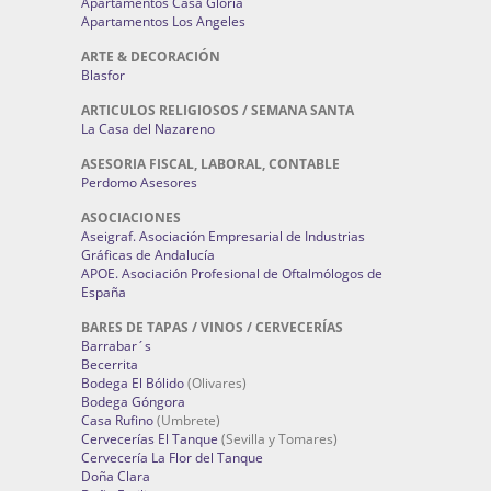
Apartamentos Casa Gloria
Apartamentos Los Angeles
ARTE & DECORACIÓN
Blasfor
ARTICULOS RELIGIOSOS / SEMANA SANTA
La Casa del Nazareno
ASESORIA FISCAL, LABORAL, CONTABLE
Perdomo Asesores
ASOCIACIONES
Aseigraf. Asociación Empresarial de Industrias
Gráficas de Andalucía
APOE. Asociación Profesional de Oftalmólogos de
España
BARES DE TAPAS / VINOS / CERVECERÍAS
Barrabar´s
Becerrita
Bodega El Bólido
(Olivares)
Bodega Góngora
Casa Rufino
(Umbrete)
Cervecerías El Tanque
(Sevilla y Tomares)
Cervecería La Flor del Tanque
Doña Clara