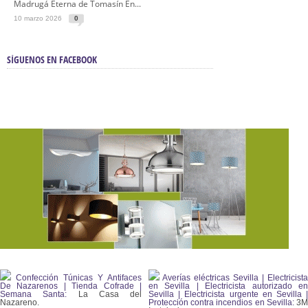
Madrugá Eterna de Tomasín En...
10 marzo 2026
0
SÍGUENOS EN FACEBOOK
Confección Túnicas Y Antifaces
Averías eléctricas Sevilla | Electricista
De Nazarenos | Tienda Cofrade |
en Sevilla | Electricista autorizado en
Semana Santa:
La Casa del
Sevilla | Electricista urgente en Sevilla |
Nazareno.
Protección contra incendios en Sevilla:
3