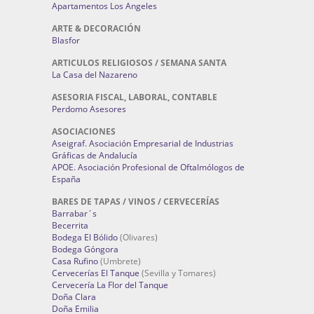
Apartamentos Los Angeles
ARTE & DECORACIÓN
Blasfor
ARTICULOS RELIGIOSOS / SEMANA SANTA
La Casa del Nazareno
ASESORIA FISCAL, LABORAL, CONTABLE
Perdomo Asesores
ASOCIACIONES
Aseigraf. Asociación Empresarial de Industrias
Gráficas de Andalucía
APOE. Asociación Profesional de Oftalmólogos de
España
BARES DE TAPAS / VINOS / CERVECERÍAS
Barrabar´s
Becerrita
Bodega El Bólido
(Olivares)
Bodega Góngora
Casa Rufino
(Umbrete)
Cervecerías El Tanque
(Sevilla y Tomares)
Cervecería La Flor del Tanque
Doña Clara
Doña Emilia