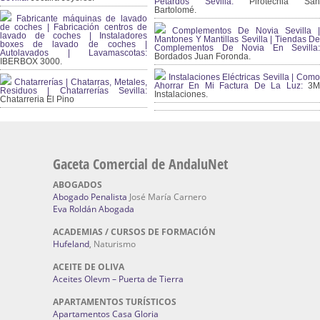
Petardos Sevilla:
Pirotecnia San
Bartolomé.
Fabricante máquinas de lavado
de coches | Fabricación centros de
Complementos De Novia Sevilla |
lavado de coches | Instaladores
Mantones Y Mantillas Sevilla | Tiendas De
boxes de lavado de coches |
Complementos De Novia En Sevilla:
Autolavados | Lavamascotas:
Bordados Juan Foronda.
IBERBOX 3000.
Instalaciones Eléctricas Sevilla | Como
Chatarrerías | Chatarras, Metales,
Ahorrar En Mi Factura De La Luz:
3
Residuos | Chatarrerías Sevilla:
Instalaciones.
Chatarreria El Pino
Gaceta Comercial de AndaluNet
ABOGADOS
Abogado Penalista
José María Carnero
Eva Roldán Abogada
ACADEMIAS / CURSOS DE FORMACIÓN
Hufeland
, Naturismo
ACEITE DE OLIVA
Aceites Olevm – Puerta de Tierra
APARTAMENTOS TURÍSTICOS
Apartamentos Casa Gloria