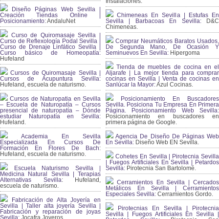
Instalaciones.
Diseño Páginas Web Sevilla |
Creación Tiendas Online |
Chimeneas En Sevilla | Estufas En
Posicionamiento:
AndaluNet
Sevilla | Barbacoas En Sevilla:
D&
Chimeneas.
Curso de Quiromasaje Sevilla |
Curso de Reflexología Podal Sevilla |
Comprar Neumáticos Baratos Usados,
Curso de Drenaje Linfático Sevilla |
De Segunda Mano, De Ocasión Y
Curso básico de Homeopatía:
Seminuevos En Sevilla:
Hipergoma
Hufeland
Tienda de muebles de cocina en el
Cursos de Quiromasaje Sevilla |
Aljarafe | La mejor tienda para comprar
Cursos de Acupuntura Sevilla:
cocinas en Sevilla | Venta de cocinas en
Hufeland, escuela de naturismo.
Sanlúcar la Mayor:
Azul Cocinas.
Cursos de Naturopatia en Sevilla
Posicionamiento En Buscadores
– Escuela de Naturopatía – Cursos
Sevilla. Posiciona Tu Empresa En Primera
presencial de naturopatía – Dónde
Página. Posicionamiento Web Sevilla:
estudiar Naturopatía en Sevilla:
Posicionamiento en buscadores en
Hufeland.
primera página de Google.
Academia En Sevilla
Agencia De Diseño De Páginas Web
Especializada En Cursos De
En Sevilla:
Diseño Web EN Sevilla.
Formación En Flores De Bach
:
Hufeland, escuela de naturismo.
Cohetes En Sevilla | Pirotecnia Sevilla
| Fuegos Artificiales En Sevilla | Petardos
Escuela Naturismo Sevilla |
Sevilla:
Pirotecnia San Bartolomé.
Medicina Natural Sevilla | Terapias
Alternativas Sevilla
: Hufeland,
Cerramientos En Sevilla | Cercados
escuela de naturismo.
Metálicos En Sevilla | Cerramientos
Especiales Sevilla:
Cerramientos Gordo.
Fabricación de Alta Joyería en
Sevilla | Taller alta joyería Sevilla |
Pirotecnias En Sevilla | Pirotecnia
Fabricación y reparación de joyas
Sevilla | Fuegos Artificiales En Sevilla |
Sevilla:
Jocafra Joyeros.