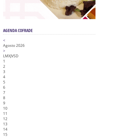
AGENDA COFRADE
<
Agosto 2026
>
L
M
X
J
V
S
D
1
2
3
4
5
6
7
8
9
10
11
12
13
14
15