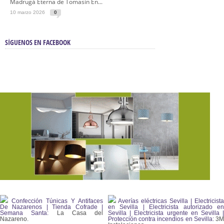
Madrugá Eterna de Tomasín En...
10 marzo 2026
0
SÍGUENOS EN FACEBOOK
Confección Túnicas Y Antifaces
Averías eléctricas Sevilla | Electricista
De Nazarenos | Tienda Cofrade |
en Sevilla | Electricista autorizado en
Semana Santa:
La Casa del
Sevilla | Electricista urgente en Sevilla |
Nazareno.
Protección contra incendios en Sevilla:
3