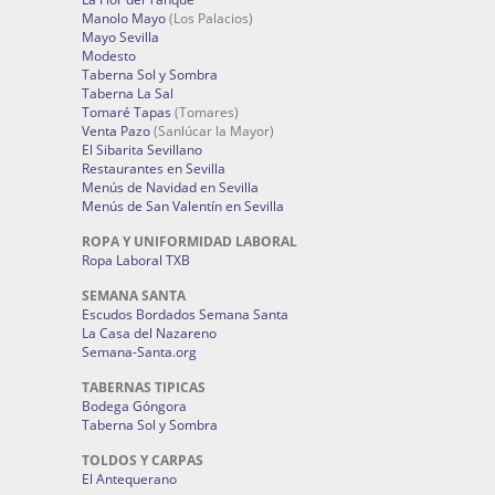
Manolo Mayo
(Los Palacios)
Mayo Sevilla
Modesto
Taberna Sol y Sombra
Taberna La Sal
Tomaré Tapas
(Tomares)
Venta Pazo
(Sanlúcar la Mayor)
El Sibarita Sevillano
Restaurantes en Sevilla
Menús de Navidad en Sevilla
Menús de San Valentín en Sevilla
ROPA Y UNIFORMIDAD LABORAL
Ropa Laboral TXB
SEMANA SANTA
Escudos Bordados Semana Santa
La Casa del Nazareno
Semana-Santa.org
TABERNAS TIPICAS
Bodega Góngora
Taberna Sol y Sombra
TOLDOS Y CARPAS
El Antequerano