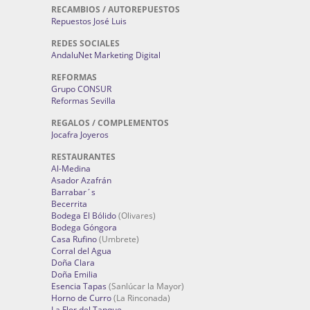
RECAMBIOS / AUTOREPUESTOS
Repuestos José Luis
REDES SOCIALES
AndaluNet Marketing Digital
REFORMAS
Grupo CONSUR
Reformas Sevilla
REGALOS / COMPLEMENTOS
Jocafra Joyeros
RESTAURANTES
Al-Medina
Asador Azafrán
Barrabar´s
Becerrita
Bodega El Bólido
(Olivares)
Bodega Góngora
Casa Rufino
(Umbrete)
Corral del Agua
Doña Clara
Doña Emilia
Esencia Tapas
(Sanlúcar la Mayor)
Horno de Curro
(La Rinconada)
La Flor del Tanque