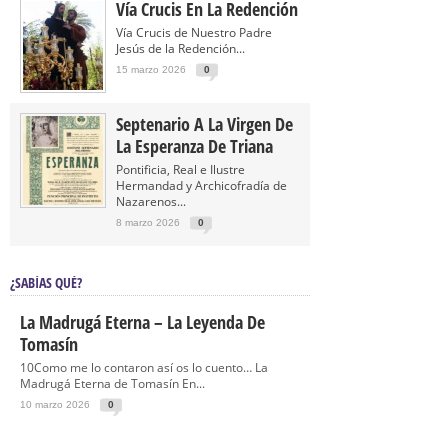
Vía Crucis En La Redención
Vía Crucis de Nuestro Padre
Jesús de la Redención...
15 marzo 2026
0
Septenario A La Virgen De
La Esperanza De Triana
Pontificia, Real e Ilustre
Hermandad y Archicofradía de
Nazarenos...
8 marzo 2026
0
¿SABÍAS QUÉ?
La Madrugá Eterna – La Leyenda De
Tomasín
10Como me lo contaron así os lo cuento… La
Madrugá Eterna de Tomasín En...
10 marzo 2026
0