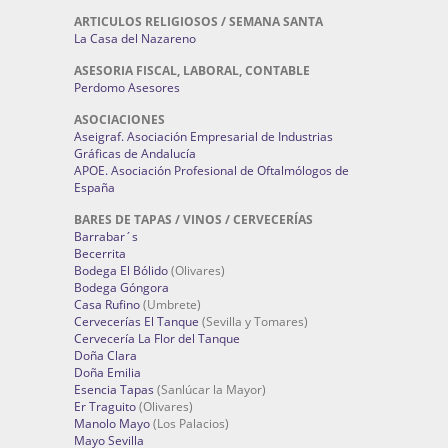
ARTICULOS RELIGIOSOS / SEMANA SANTA
La Casa del Nazareno
ASESORIA FISCAL, LABORAL, CONTABLE
Perdomo Asesores
ASOCIACIONES
Aseigraf. Asociación Empresarial de Industrias
Gráficas de Andalucía
APOE. Asociación Profesional de Oftalmólogos de
España
BARES DE TAPAS / VINOS / CERVECERÍAS
Barrabar´s
Becerrita
Bodega El Bólido
(Olivares)
Bodega Góngora
Casa Rufino
(Umbrete)
Cervecerías El Tanque
(Sevilla y Tomares)
Cervecería La Flor del Tanque
Doña Clara
Doña Emilia
Esencia Tapas
(Sanlúcar la Mayor)
Er Traguito
(Olivares)
Manolo Mayo
(Los Palacios)
Mayo Sevilla