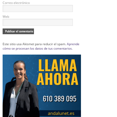
Correo electrónico
Web
Este sitio usa Akismet para reducir el spam.
Aprende
cómo se procesan los datos de tus comentarios.