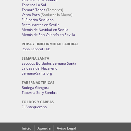
Taberna La Sal
Tomaré Tapas
(Tomares)
Venta Pazo
(Sanlúcar la Mayor)
El Sibarita Sevillano
Restaurantes en Sevilla
Menús de Navidad en Sevilla
Menús de San Valentín en Sevilla
ROPA Y UNIFORMIDAD LABORAL
Ropa Laboral TXB
SEMANA SANTA
Escudos Bordados Semana Santa
La Casa del Nazareno
Semana-Santa.org
TABERNAS TIPICAS
Bodega Góngora
Taberna Sol y Sombra
TOLDOS Y CARPAS
El Antequerano
Inicio
Agenda
Aviso Legal