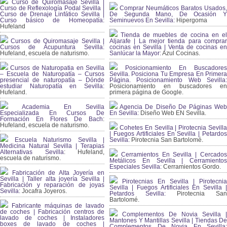
Curso de Quiromasaje Sevilla |
Curso de Reflexología Podal Sevilla |
Comprar Neumáticos Baratos Usados,
Curso de Drenaje Linfático Sevilla |
De Segunda Mano, De Ocasión Y
Curso básico de Homeopatía:
Seminuevos En Sevilla:
Hipergoma
Hufeland
Tienda de muebles de cocina en el
Cursos de Quiromasaje Sevilla |
Aljarafe | La mejor tienda para comprar
Cursos de Acupuntura Sevilla:
cocinas en Sevilla | Venta de cocinas en
Hufeland, escuela de naturismo.
Sanlúcar la Mayor:
Azul Cocinas.
Cursos de Naturopatia en Sevilla
Posicionamiento En Buscadores
– Escuela de Naturopatía – Cursos
Sevilla. Posiciona Tu Empresa En Primera
presencial de naturopatía – Dónde
Página. Posicionamiento Web Sevilla:
estudiar Naturopatía en Sevilla:
Posicionamiento en buscadores en
Hufeland.
primera página de Google.
Academia En Sevilla
Agencia De Diseño De Páginas Web
Especializada En Cursos De
En Sevilla:
Diseño Web EN Sevilla.
Formación En Flores De Bach
:
Hufeland, escuela de naturismo.
Cohetes En Sevilla | Pirotecnia Sevilla
| Fuegos Artificiales En Sevilla | Petardos
Escuela Naturismo Sevilla |
Sevilla:
Pirotecnia San Bartolomé.
Medicina Natural Sevilla | Terapias
Alternativas Sevilla
: Hufeland,
Cerramientos En Sevilla | Cercados
escuela de naturismo.
Metálicos En Sevilla | Cerramientos
Especiales Sevilla:
Cerramientos Gordo.
Fabricación de Alta Joyería en
Sevilla | Taller alta joyería Sevilla |
Pirotecnias En Sevilla | Pirotecnia
Fabricación y reparación de joyas
Sevilla | Fuegos Artificiales En Sevilla |
Sevilla:
Jocafra Joyeros.
Petardos Sevilla:
Pirotecnia San
Bartolomé.
Fabricante máquinas de lavado
de coches | Fabricación centros de
Complementos De Novia Sevilla |
lavado de coches | Instaladores
Mantones Y Mantillas Sevilla | Tiendas De
boxes de lavado de coches |
Complementos De Novia En Sevilla: