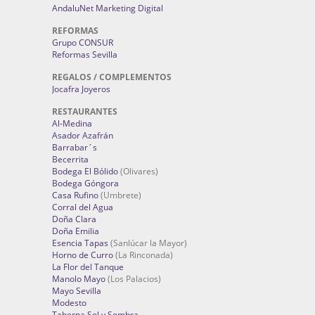
AndaluNet Marketing Digital
REFORMAS
Grupo CONSUR
Reformas Sevilla
REGALOS / COMPLEMENTOS
Jocafra Joyeros
RESTAURANTES
Al-Medina
Asador Azafrán
Barrabar´s
Becerrita
Bodega El Bólido
(Olivares)
Bodega Góngora
Casa Rufino
(Umbrete)
Corral del Agua
Doña Clara
Doña Emilia
Esencia Tapas
(Sanlúcar la Mayor)
Horno de Curro
(La Rinconada)
La Flor del Tanque
Manolo Mayo
(Los Palacios)
Mayo Sevilla
Modesto
Taberna Sol y Sombra