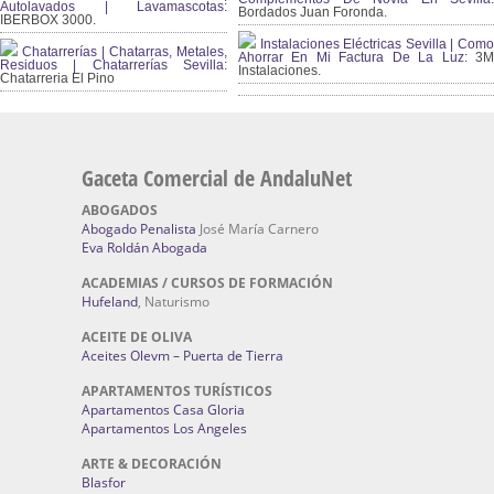
Autolavados | Lavamascotas:
Bordados Juan Foronda.
IBERBOX 3000.
Instalaciones Eléctricas Sevilla | Como
Chatarrerías | Chatarras, Metales,
Ahorrar En Mi Factura De La Luz:
3
Residuos | Chatarrerías Sevilla:
Instalaciones.
Chatarreria El Pino
Gaceta Comercial de AndaluNet
ABOGADOS
Abogado Penalista
José María Carnero
Eva Roldán Abogada
ACADEMIAS / CURSOS DE FORMACIÓN
Hufeland
, Naturismo
ACEITE DE OLIVA
Aceites Olevm – Puerta de Tierra
APARTAMENTOS TURÍSTICOS
Apartamentos Casa Gloria
Apartamentos Los Angeles
ARTE & DECORACIÓN
Blasfor