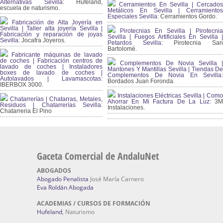
Alternativas Sevilla
: Hufeland,
Cerramientos En Sevilla | Cercados
escuela de naturismo.
Metálicos En Sevilla | Cerramientos
Especiales Sevilla:
Cerramientos Gordo.
Fabricación de Alta Joyería en
Sevilla | Taller alta joyería Sevilla |
Pirotecnias En Sevilla | Pirotecnia
Fabricación y reparación de joyas
Sevilla | Fuegos Artificiales En Sevilla |
Sevilla:
Jocafra Joyeros.
Petardos Sevilla:
Pirotecnia San
Bartolomé.
Fabricante máquinas de lavado
de coches | Fabricación centros de
Complementos De Novia Sevilla |
lavado de coches | Instaladores
Mantones Y Mantillas Sevilla | Tiendas De
boxes de lavado de coches |
Complementos De Novia En Sevilla:
Autolavados | Lavamascotas:
Bordados Juan Foronda.
IBERBOX 3000.
Instalaciones Eléctricas Sevilla | Como
Chatarrerías | Chatarras, Metales,
Ahorrar En Mi Factura De La Luz:
3
Residuos | Chatarrerías Sevilla:
Instalaciones.
Chatarreria El Pino
Gaceta Comercial de AndaluNet
ABOGADOS
Abogado Penalista
José María Carnero
Eva Roldán Abogada
ACADEMIAS / CURSOS DE FORMACIÓN
Hufeland
, Naturismo