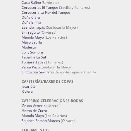
Casa Rufino
(Umbrete)
Cervecerías El Tanque
(Sevilla y Tomares)
Cervecería La Flor del Tanque
Doña Clara
Doña Emilia
Esencia Tapas
(Sanlúcar la Mayor)
Er Traguito
(Olivares)
Manolo Mayo
(Los Palacios)
Mayo Sevilla
Modesto
Sol y Sombra
Taberna La Sal
Tomaré Tapas
(Tomares)
Venta Pazo
(Sanlúcar la Mayor)
El Sibarita Sevillano
Bares de Tapas en Sevilla
CAFETERÍAS/BARES DE COPAS
Iscariote
Riviera
CATERING-CELEBRACIONES-BODAS
Grupo Venecia
(Utrera)
Horno de Curro
Manolo Mayo
(Los Palacios)
Salones Román Mateos
(Olivares)
CERRAMIENTOS