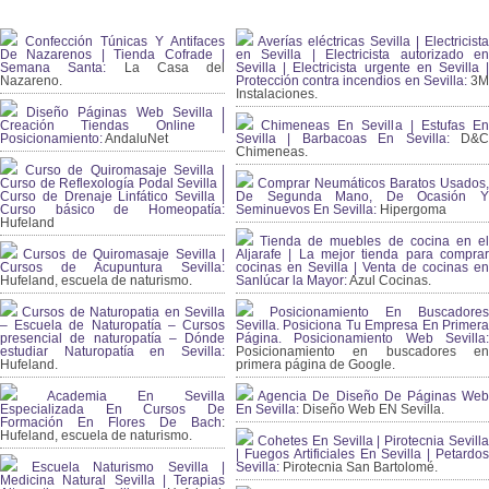
Confección Túnicas Y Antifaces
Averías eléctricas Sevilla | Electricista
De Nazarenos | Tienda Cofrade |
en Sevilla | Electricista autorizado en
Semana Santa:
La Casa del
Sevilla | Electricista urgente en Sevilla |
Nazareno.
Protección contra incendios en Sevilla:
3
Instalaciones.
Diseño Páginas Web Sevilla |
Creación Tiendas Online |
Chimeneas En Sevilla | Estufas En
Posicionamiento:
AndaluNet
Sevilla | Barbacoas En Sevilla:
D&
Chimeneas.
Curso de Quiromasaje Sevilla |
Curso de Reflexología Podal Sevilla |
Comprar Neumáticos Baratos Usados,
Curso de Drenaje Linfático Sevilla |
De Segunda Mano, De Ocasión Y
Curso básico de Homeopatía:
Seminuevos En Sevilla:
Hipergoma
Hufeland
Tienda de muebles de cocina en el
Cursos de Quiromasaje Sevilla |
Aljarafe | La mejor tienda para comprar
Cursos de Acupuntura Sevilla:
cocinas en Sevilla | Venta de cocinas en
Hufeland, escuela de naturismo.
Sanlúcar la Mayor:
Azul Cocinas.
Cursos de Naturopatia en Sevilla
Posicionamiento En Buscadores
– Escuela de Naturopatía – Cursos
Sevilla. Posiciona Tu Empresa En Primera
presencial de naturopatía – Dónde
Página. Posicionamiento Web Sevilla:
estudiar Naturopatía en Sevilla:
Posicionamiento en buscadores en
Hufeland.
primera página de Google.
Academia En Sevilla
Agencia De Diseño De Páginas Web
Especializada En Cursos De
En Sevilla:
Diseño Web EN Sevilla.
Formación En Flores De Bach
:
Hufeland, escuela de naturismo.
Cohetes En Sevilla | Pirotecnia Sevilla
| Fuegos Artificiales En Sevilla | Petardos
Escuela Naturismo Sevilla |
Sevilla:
Pirotecnia San Bartolomé.
Medicina Natural Sevilla | Terapias