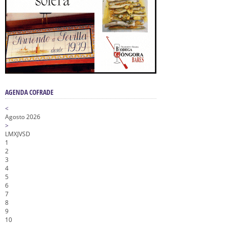
AGENDA COFRADE
<
Agosto 2026
>
L
M
X
J
V
S
D
1
2
3
4
5
6
7
8
9
10