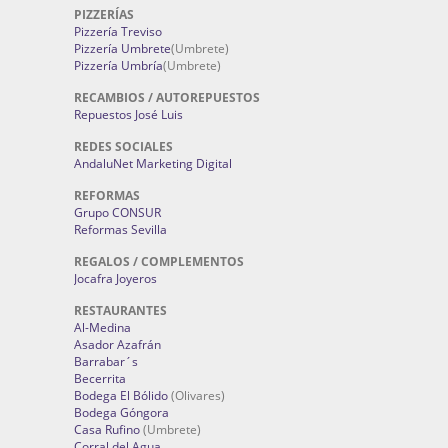
PIZZERÍAS
Pizzería Treviso
Pizzería Umbrete
(Umbrete)
Pizzería Umbría
(Umbrete)
RECAMBIOS / AUTOREPUESTOS
Repuestos José Luis
REDES SOCIALES
AndaluNet Marketing Digital
REFORMAS
Grupo CONSUR
Reformas Sevilla
REGALOS / COMPLEMENTOS
Jocafra Joyeros
RESTAURANTES
Al-Medina
Asador Azafrán
Barrabar´s
Becerrita
Bodega El Bólido
(Olivares)
Bodega Góngora
Casa Rufino
(Umbrete)
Corral del Agua