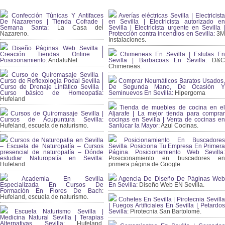
Confección Túnicas Y Antifaces
Averías eléctricas Sevilla | Electricista
De Nazarenos | Tienda Cofrade |
en Sevilla | Electricista autorizado en
Semana Santa:
La Casa del
Sevilla | Electricista urgente en Sevilla |
Nazareno.
Protección contra incendios en Sevilla:
3
Instalaciones.
Diseño Páginas Web Sevilla |
Creación Tiendas Online |
Chimeneas En Sevilla | Estufas En
Posicionamiento:
AndaluNet
Sevilla | Barbacoas En Sevilla:
D&
Chimeneas.
Curso de Quiromasaje Sevilla |
Curso de Reflexología Podal Sevilla |
Comprar Neumáticos Baratos Usados,
Curso de Drenaje Linfático Sevilla |
De Segunda Mano, De Ocasión Y
Curso básico de Homeopatía:
Seminuevos En Sevilla:
Hipergoma
Hufeland
Tienda de muebles de cocina en el
Cursos de Quiromasaje Sevilla |
Aljarafe | La mejor tienda para comprar
Cursos de Acupuntura Sevilla:
cocinas en Sevilla | Venta de cocinas en
Hufeland, escuela de naturismo.
Sanlúcar la Mayor:
Azul Cocinas.
Cursos de Naturopatia en Sevilla
Posicionamiento En Buscadores
– Escuela de Naturopatía – Cursos
Sevilla. Posiciona Tu Empresa En Primera
presencial de naturopatía – Dónde
Página. Posicionamiento Web Sevilla:
estudiar Naturopatía en Sevilla:
Posicionamiento en buscadores en
Hufeland.
primera página de Google.
Academia En Sevilla
Agencia De Diseño De Páginas Web
Especializada En Cursos De
En Sevilla:
Diseño Web EN Sevilla.
Formación En Flores De Bach
:
Hufeland, escuela de naturismo.
Cohetes En Sevilla | Pirotecnia Sevilla
| Fuegos Artificiales En Sevilla | Petardos
Escuela Naturismo Sevilla |
Sevilla:
Pirotecnia San Bartolomé.
Medicina Natural Sevilla | Terapias
Alternativas Sevilla
: Hufeland,