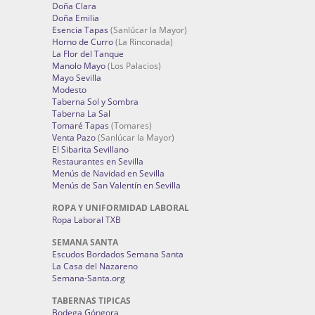
Doña Clara
Doña Emilia
Esencia Tapas
(Sanlúcar la Mayor)
Horno de Curro
(La Rinconada)
La Flor del Tanque
Manolo Mayo
(Los Palacios)
Mayo Sevilla
Modesto
Taberna Sol y Sombra
Taberna La Sal
Tomaré Tapas
(Tomares)
Venta Pazo
(Sanlúcar la Mayor)
El Sibarita Sevillano
Restaurantes en Sevilla
Menús de Navidad en Sevilla
Menús de San Valentín en Sevilla
ROPA Y UNIFORMIDAD LABORAL
Ropa Laboral TXB
SEMANA SANTA
Escudos Bordados Semana Santa
La Casa del Nazareno
Semana-Santa.org
TABERNAS TIPICAS
Bodega Góngora