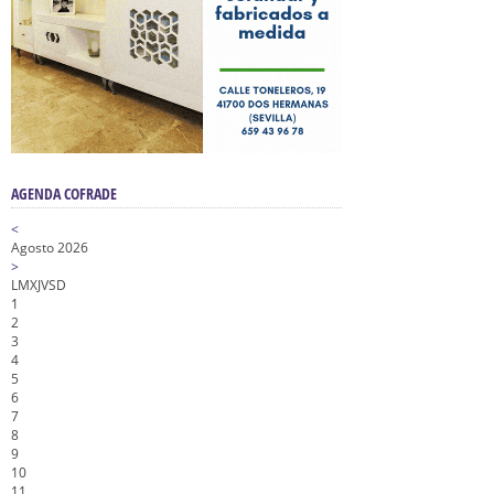
AGENDA COFRADE
<
Agosto 2026
>
L
M
X
J
V
S
D
1
2
3
4
5
6
7
8
9
10
11