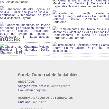
Cerramientos En Sevilla | Cercados
escuela de naturismo.
Metálicos En Sevilla | Cerramientos
Especiales Sevilla:
Cerramientos Gordo.
Fabricación de Alta Joyería en
Sevilla | Taller alta joyería Sevilla |
Pirotecnias En Sevilla | Pirotecnia
Fabricación y reparación de joyas
Sevilla | Fuegos Artificiales En Sevilla |
Sevilla:
Jocafra Joyeros.
Petardos Sevilla:
Pirotecnia San
Bartolomé.
Fabricante máquinas de lavado
de coches | Fabricación centros de
Complementos De Novia Sevilla |
lavado de coches | Instaladores
Mantones Y Mantillas Sevilla | Tiendas De
boxes de lavado de coches |
Complementos De Novia En Sevilla:
Autolavados | Lavamascotas:
Bordados Juan Foronda.
IBERBOX 3000.
Instalaciones Eléctricas Sevilla | Como
Chatarrerías | Chatarras, Metales,
Ahorrar En Mi Factura De La Luz:
3
Residuos | Chatarrerías Sevilla:
Instalaciones.
Chatarreria El Pino
Gaceta Comercial de AndaluNet
ABOGADOS
Abogado Penalista
José María Carnero
Eva Roldán Abogada
ACADEMIAS / CURSOS DE FORMACIÓN
Hufeland
, Naturismo