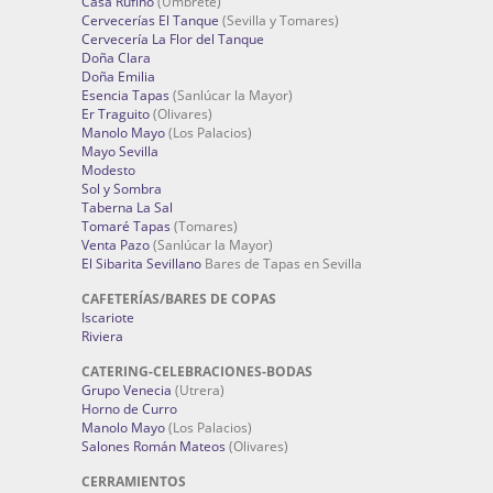
Casa Rufino
(Umbrete)
Cervecerías El Tanque
(Sevilla y Tomares)
Cervecería La Flor del Tanque
Doña Clara
Doña Emilia
Esencia Tapas
(Sanlúcar la Mayor)
Er Traguito
(Olivares)
Manolo Mayo
(Los Palacios)
Mayo Sevilla
Modesto
Sol y Sombra
Taberna La Sal
Tomaré Tapas
(Tomares)
Venta Pazo
(Sanlúcar la Mayor)
El Sibarita Sevillano
Bares de Tapas en Sevilla
CAFETERÍAS/BARES DE COPAS
Iscariote
Riviera
CATERING-CELEBRACIONES-BODAS
Grupo Venecia
(Utrera)
Horno de Curro
Manolo Mayo
(Los Palacios)
Salones Román Mateos
(Olivares)
CERRAMIENTOS