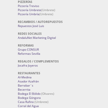
PIZZERÍAS
Pizzería Treviso
Pizzería Umbrete
(Umbrete)
Pizzería Umbría
(Umbrete)
RECAMBIOS / AUTOREPUESTOS
Repuestos José Luis
REDES SOCIALES
AndaluNet Marketing Digital
REFORMAS
Grupo CONSUR
Reformas Sevilla
REGALOS / COMPLEMENTOS
Jocafra Joyeros
RESTAURANTES
Al-Medina
Asador Azafrán
Barrabar´s
Becerrita
Bodega El Bólido
(Olivares)
Bodega Góngora
Casa Rufino
(Umbrete)
Corral del Agua