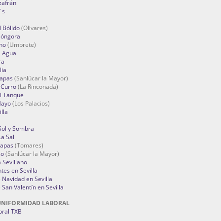
zafrán
´s
 Bólido
(Olivares)
Góngora
no
(Umbrete)
l Agua
ra
lia
Tapas
(Sanlúcar la Mayor)
 Curro
(La Rinconada)
el Tanque
Mayo
(Los Palacios)
lla
Sol y Sombra
a Sal
apas
(Tomares)
zo
(Sanlúcar la Mayor)
a Sevillano
tes en Sevilla
Navidad en Sevilla
San Valentín en Sevilla
UNIFORMIDAD LABORAL
oral TXB