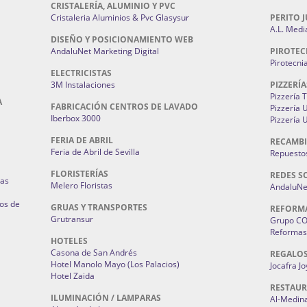
CRISTALERÍA, ALUMINIO Y PVC
Cristaleria Aluminios & Pvc Glasysur
PERITO J
A.L. Medi
DISEÑO Y POSICIONAMIENTO WEB
AndaluNet Marketing Digital
PIROTEC
Pirotecni
ELECTRICISTAS
3M Instalaciones
PIZZERÍA
Pizzería 
A
FABRICACIÓN CENTROS DE LAVADO
Pizzería
Iberbox 3000
Pizzería 
FERIA DE ABRIL
RECAMBI
Feria de Abril de Sevilla
Repuestos
FLORISTERÍAS
REDES S
ias
Melero Floristas
AndaluNet
os de
GRUAS Y TRANSPORTES
REFORM
Grutransur
Grupo C
Reformas 
HOTELES
Casona de San Andrés
REGALO
Hotel Manolo Mayo (Los Palacios)
Jocafra J
Hotel Zaida
RESTAU
ILUMINACIÓN / LAMPARAS
Al-Medin