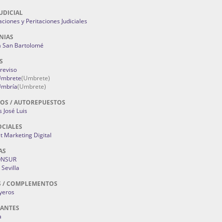
UDICIAL
aciones y Peritaciones Judiciales
NIAS
a San Bartolomé
S
Treviso
 Umbrete
(Umbrete)
Umbría
(Umbrete)
OS / AUTOREPUESTOS
 José Luis
OCIALES
 Marketing Digital
AS
ONSUR
Sevilla
S / COMPLEMENTOS
oyeros
RANTES
a