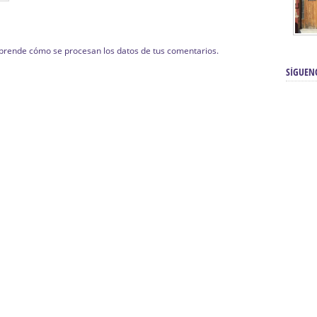
prende cómo se procesan los datos de tus comentarios.
SÍGUEN
renos | Tienda Cofrade | Semana
Averías eléctricas Sevilla | Electricista 
Electricista urgente en Sevilla | Protección c
iendas Online | Posicionamiento:
Chimeneas En Sevilla | Estufas En Sevill
Comprar Neumáticos Baratos Usados, 
flexología Podal Sevilla | Curso de
En Sevilla:
Hipergoma
meopatía:
Hufeland
Tienda de muebles de cocina en el Aljar
 de Acupuntura Sevilla:
Hufeland,
Sevilla | Venta de cocinas en Sanlúcar la Ma
Posicionamiento En Buscadores Sevill
scuela de Naturopatía – Cursos
Posicionamiento Web Sevilla:
Posicionami
uropatía en Sevilla:
Hufeland.
Google.
ursos De Formación En Flores De
Agencia De Diseño De Páginas Web En S