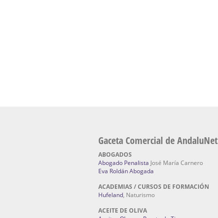
Escuela Naturismo Sevilla | Medicina Natu
Sevilla
: Hufeland, escuela de naturismo.
Fabricación de Alta Joyería en Sevilla | Talle
reparación de joyas Sevilla:
Jocafra Joyeros.
Fabricante máquinas de lavado de coches 
coches | Instaladores boxes de lavado de co
IBERBOX 3000.
Chatarrerías | Chatarras, Metales, Residuos
El Pino
Gaceta Comercial de AndaluNet
ABOGADOS
Abogado Penalista
José María Carnero
Eva Roldán Abogada
ACADEMIAS / CURSOS DE FORMACIÓN
Hufeland
, Naturismo
ACEITE DE OLIVA