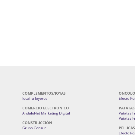
Cohetes En Sevilla | Pirotecnia Sevilla | F
ral Sevilla | Terapias Alternativas
Pirotecnia San Bartolomé.
Cerramientos En Sevilla | Cercados Met
r alta joyería Sevilla | Fabricación y
Sevilla:
Cerramientos Gordo.
Pirotecnias En Sevilla | Pirotecnia Sevi
| Fabricación centros de lavado de
Sevilla:
Pirotecnia San Bartolomé.
ches | Autolavados | Lavamascotas:
Complementos De Novia Sevilla | Ma
Complementos De Novia En Sevilla:
Bordado
 | Chatarrerías Sevilla:
Chatarreria
Instalaciones Eléctricas Sevilla | 
Instalaciones.
COMPLEMENTOS/JOYAS
ONCOLO
Jocafra Joyeros
Efecto Pos
COMERCIO ELECTRONICO
PATATAS
AndaluNet Marketing Digital
Patatas F
Patatas F
CONSTRUCCIÓN
Grupo Consur
PELUCAS
Efecto Pos