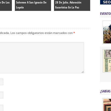
n De Los
Solemne A San Ignacio De
28 De Julio. Adoración
Loyola
Eucarística En La Paz
EVENTO
blicada.
Los campos obligatorios están marcados con
*
¿SABÍAS