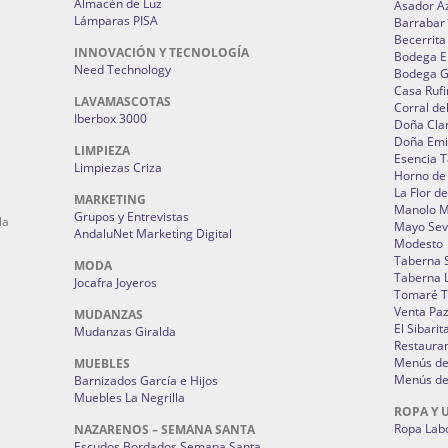
Almacén de Luz
Asador A
Lámparas PISA
Barrabar
Becerrita
INNOVACIÓN Y TECNOLOGÍA
Bodega El
Need Technology
Bodega 
Casa Rufi
LAVAMASCOTAS
Corral de
Iberbox 3000
Doña Cla
Doña Emi
LIMPIEZA
Esencia 
Limpiezas Criza
Horno de
La Flor d
MARKETING
Manolo 
Grupos y Entrevistas
la
Mayo Sevi
AndaluNet Marketing Digital
Modesto
Taberna 
MODA
Taberna L
Jocafra Joyeros
Tomaré T
Venta Pa
MUDANZAS
El Sibarit
Mudanzas Giralda
Restauran
Menús de 
MUEBLES
Menús de 
Barnizados García e Hijos
Muebles La Negrilla
ROPA Y 
Ropa Lab
NAZARENOS – SEMANA SANTA
Escudos Bordados Semana Santa