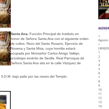
nta Angustia
de la Salud
na Misericordia, Vía Crucis y Traslado – Siete Palabras
AGENDA
Santa Ana.
Función Principal de Instituto en
<
honor de Señora Santa Ana con el siguiente orden
Agosto
de cultos: Rezo del Santo Rosario, Ejercicio de
>
L
M
X
J
V
S
Novena y Santa Misa, cuya homilia estará
1
ocupada por Monseñor Carlos Amigo Vallejo,
2
arzobispo emérito de Sevilla. Real Parroquia de
3
Señora Santa Ana sita en la calle Vázquez de
4
5
6
 S.D.M. bajo palio por las naves del Templo.
7
8
9
10
11
12
13
14