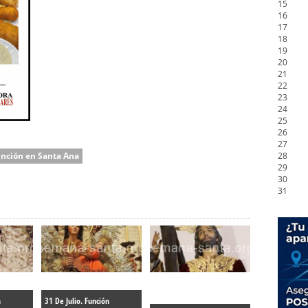
15
16
17
18
19
20
21
22
23
24
25
26
27
nción en Santa Ana
28
29
30
31
n
31 De Julio. Función