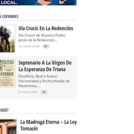
S COFRADES
Vía Crucis En La Redención
Vía Crucis de Nuestro Padre
Jesús de la Redención...
15 marzo 2026
0
Septenario A La Virgen De
La Esperanza De Triana
Pontificia, Real e Ilustre
Hermandad y Archicofradía de
Nazarenos...
8 marzo 2026
0
 QUÉ?
La Madrugá Eterna – La Leyenda De
Tomasín