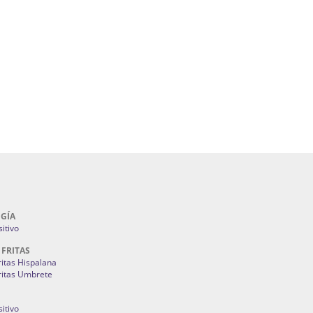
uegos Artificiales En Sevilla | Petardos Sevilla:
álicos En Sevilla | Cerramientos Especiales
lla | Fuegos Artificiales En Sevilla | Petardos
ntones Y Mantillas Sevilla | Tiendas De
s Juan Foronda.
Como Ahorrar En Mi Factura De La Luz:
3M
GÍA
itivo
 FRITAS
ritas Hispalana
ritas Umbrete
itivo