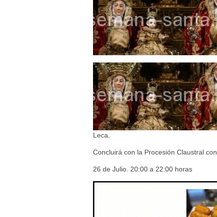
Besapié y Besamano en la Qui
Gitanos: Besamanos del Señor 
Besamanos del Señor de la Divi
Leca.
Concluirá con la Procesión Claustral con
26 de Julio. 20:00 a 22:00 horas