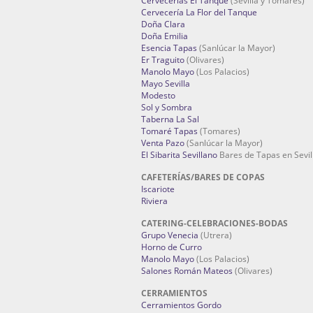
Cervecerías El Tanque
(Sevilla y Tomares)
Cervecería La Flor del Tanque
Doña Clara
Doña Emilia
Esencia Tapas
(Sanlúcar la Mayor)
Er Traguito
(Olivares)
Manolo Mayo
(Los Palacios)
Mayo Sevilla
Modesto
Sol y Sombra
Taberna La Sal
Tomaré Tapas
(Tomares)
Venta Pazo
(Sanlúcar la Mayor)
El Sibarita Sevillano
Bares de Tapas en Sevil
CAFETERÍAS/BARES DE COPAS
Iscariote
Riviera
CATERING-CELEBRACIONES-BODAS
Grupo Venecia
(Utrera)
Horno de Curro
Manolo Mayo
(Los Palacios)
Salones Román Mateos
(Olivares)
CERRAMIENTOS
Cerramientos Gordo