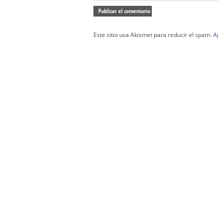
Este sitio usa Akismet para reducir el spam.
A
Confección Túnicas Y Antifaces De Naza
Santa:
La Casa del Nazareno.
Diseño Páginas Web Sevilla | Creación T
AndaluNet
Curso de Quiromasaje Sevilla | Curso de Re
Drenaje Linfático Sevilla | Curso básico de Ho
Cursos de Quiromasaje Sevilla | Cursos
escuela de naturismo.
Cursos de Naturopatia en Sevilla – E
presencial de naturopatía – Dónde estudiar Nat
Academia En Sevilla Especializada En C
Bach
: Hufeland, escuela de naturismo.