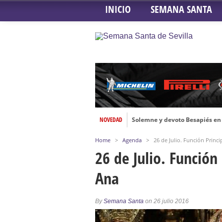
INICIO
SEMANA SANTA
NOVEDAD
Solemne y devoto Besapiés en 
Misa Solemne en honor a Nues
Home
>
Agenda
>
26 de Julio. Función Princi
Solemne Triduo a la Virgen de
26 de Julio. Función 
Función de la Anunciación del
Ana
Besamanos al Señor del Gran P
Solemne y devoto Besamanos e
By
Semana Santa
on 26 julio 2016
Función Principal de Instituto 