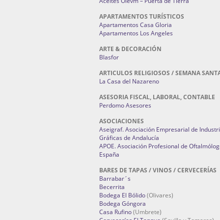
Aceites Olevm – Puerta de Tierra
APARTAMENTOS TURÍSTICOS
Apartamentos Casa Gloria
Apartamentos Los Angeles
ARTE & DECORACIÓN
Blasfor
ARTICULOS RELIGIOSOS / SEMANA SANT
La Casa del Nazareno
ASESORIA FISCAL, LABORAL, CONTABLE
Perdomo Asesores
ASOCIACIONES
Aseigraf. Asociación Empresarial de Industr
Gráficas de Andalucía
APOE. Asociación Profesional de Oftalmólog
España
BARES DE TAPAS / VINOS / CERVECERÍAS
Barrabar´s
Becerrita
Bodega El Bólido
(Olivares)
Bodega Góngora
Casa Rufino
(Umbrete)