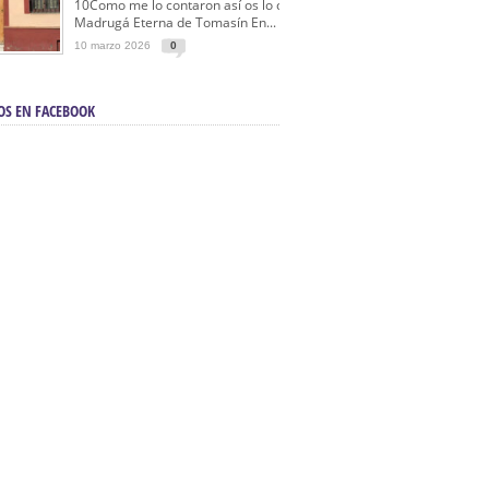
10Como me lo contaron así os lo cuento… La
Madrugá Eterna de Tomasín En...
10 marzo 2026
0
OS EN FACEBOOK
en Sevilla | Electricista autorizado en Sevilla |
ontra incendios en Sevilla:
3M Instalaciones.
a | Barbacoas En Sevilla:
D&C Chimeneas.
De Segunda Mano, De Ocasión Y Seminuevos
afe | La mejor tienda para comprar cocinas en
yor:
Azul Cocinas.
a. Posiciona Tu Empresa En Primera Página.
ento en buscadores en primera página de
evilla:
Diseño Web EN Sevilla.