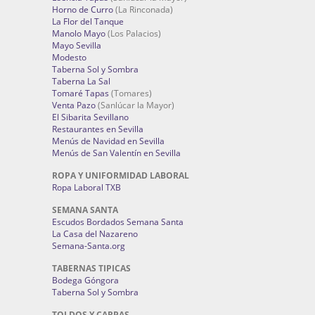
Horno de Curro
(La Rinconada)
La Flor del Tanque
Manolo Mayo
(Los Palacios)
Mayo Sevilla
Modesto
Taberna Sol y Sombra
Taberna La Sal
Tomaré Tapas
(Tomares)
Venta Pazo
(Sanlúcar la Mayor)
El Sibarita Sevillano
Restaurantes en Sevilla
Menús de Navidad en Sevilla
Menús de San Valentín en Sevilla
ROPA Y UNIFORMIDAD LABORAL
Ropa Laboral TXB
SEMANA SANTA
Escudos Bordados Semana Santa
La Casa del Nazareno
Semana-Santa.org
TABERNAS TIPICAS
Bodega Góngora
Taberna Sol y Sombra
TOLDOS Y CARPAS