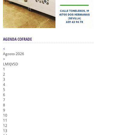
AGENDA COFRADE
<
Agosto 2026
>
L
M
X
J
V
S
D
1
2
3
4
5
6
7
8
9
10
11
12
13