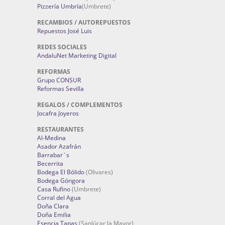
Pizzería Umbría
(Umbrete)
RECAMBIOS / AUTOREPUESTOS
Repuestos José Luis
REDES SOCIALES
AndaluNet Marketing Digital
REFORMAS
Grupo CONSUR
Reformas Sevilla
REGALOS / COMPLEMENTOS
Jocafra Joyeros
RESTAURANTES
Al-Medina
Asador Azafrán
Barrabar´s
Becerrita
Bodega El Bólido
(Olivares)
Bodega Góngora
Casa Rufino
(Umbrete)
Corral del Agua
Doña Clara
Doña Emilia
Esencia Tapas
(Sanlúcar la Mayor)