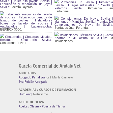
Sevilla | Taller alta joyería Sevilla |
Pirotecnias En Sevilla | Pirotecnia
Fabricación y reparación de joyas
Sevilla | Fuegos Artificiales En Sevilla |
Sevilla:
Jocafra Joyeros.
Petardos Sevilla:
Pirotecnia San
Bartolomé.
Fabricante máquinas de lavado
de coches | Fabricación centros de
Complementos De Novia Sevilla |
lavado de coches | Instaladores
Mantones Y Mantillas Sevilla | Tiendas De
boxes de lavado de coches |
Complementos De Novia En Sevilla:
Autolavados | Lavamascotas:
Bordados Juan Foronda.
IBERBOX 3000.
Instalaciones Eléctricas Sevilla | Como
Chatarrerías | Chatarras, Metales,
Ahorrar En Mi Factura De La Luz:
3
Residuos | Chatarrerías Sevilla:
Instalaciones.
Chatarreria El Pino
Gaceta Comercial de AndaluNet
ABOGADOS
Abogado Penalista
José María Carnero
Eva Roldán Abogada
ACADEMIAS / CURSOS DE FORMACIÓN
Hufeland
, Naturismo
ACEITE DE OLIVA
Aceites Olevm – Puerta de Tierra