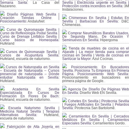
Semana Santa:
La Casa del
Sevilla | Electricista urgente en Sevilla |
Nazareno.
Protección contra incendios en Sevilla:
3
Instalaciones.
Diseño Páginas Web Sevilla |
Creación Tiendas Online |
Chimeneas En Sevilla | Estufas En
Posicionamiento:
AndaluNet
Sevilla | Barbacoas En Sevilla:
D&
Chimeneas.
Curso de Quiromasaje Sevilla |
Curso de Reflexología Podal Sevilla |
Comprar Neumáticos Baratos Usados,
Curso de Drenaje Linfático Sevilla |
De Segunda Mano, De Ocasión Y
Curso básico de Homeopatía:
Seminuevos En Sevilla:
Hipergoma
Hufeland
Tienda de muebles de cocina en el
Cursos de Quiromasaje Sevilla |
Aljarafe | La mejor tienda para comprar
Cursos de Acupuntura Sevilla:
cocinas en Sevilla | Venta de cocinas en
Hufeland, escuela de naturismo.
Sanlúcar la Mayor:
Azul Cocinas.
Cursos de Naturopatia en Sevilla
Posicionamiento En Buscadores
– Escuela de Naturopatía – Cursos
Sevilla. Posiciona Tu Empresa En Primera
presencial de naturopatía – Dónde
Página. Posicionamiento Web Sevilla:
estudiar Naturopatía en Sevilla:
Posicionamiento en buscadores en
Hufeland.
primera página de Google.
Academia En Sevilla
Agencia De Diseño De Páginas Web
Especializada En Cursos De
En Sevilla:
Diseño Web EN Sevilla.
Formación En Flores De Bach
:
Hufeland, escuela de naturismo.
Cohetes En Sevilla | Pirotecnia Sevilla
| Fuegos Artificiales En Sevilla | Petardos
Escuela Naturismo Sevilla |
Sevilla:
Pirotecnia San Bartolomé.
Medicina Natural Sevilla | Terapias
Alternativas Sevilla
: Hufeland,
Cerramientos En Sevilla | Cercados
escuela de naturismo.
Metálicos En Sevilla | Cerramientos
Especiales Sevilla:
Cerramientos Gordo.
Fabricación de Alta Joyería en