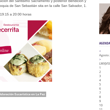
n honor de María Santísima en su Soledad – San Lorenzo
icion del Santisimo Sacramento y posterior Bendición y
oquia de San Sebastián sita en la calle San Salvador, 1.
a la Virgen del Valle
19:15 a 20:00 horas
nta Angustia
de la Salud
na Misericordia, Vía Crucis y Traslado – Siete Palabras
AGENDA
<
Agosto
>
L
M
X
J
V
S
1
2
3
4
5
6
7
Adoración Eucarística en La Paz
8
9
10
11