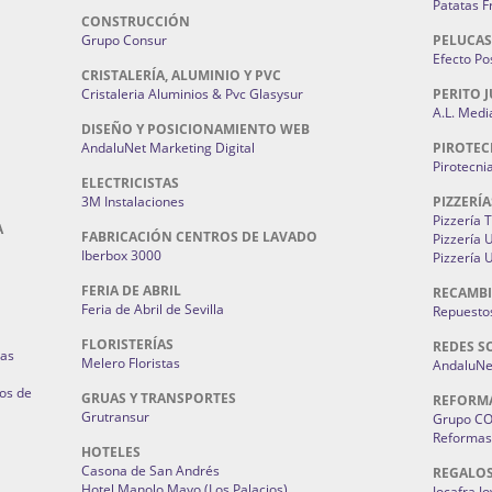
Patatas F
CONSTRUCCIÓN
Grupo Consur
PELUCAS
Efecto Pos
CRISTALERÍA, ALUMINIO Y PVC
Cristaleria Aluminios & Pvc Glasysur
PERITO J
A.L. Medi
DISEÑO Y POSICIONAMIENTO WEB
AndaluNet Marketing Digital
PIROTEC
Pirotecni
ELECTRICISTAS
3M Instalaciones
PIZZERÍA
Pizzería 
A
FABRICACIÓN CENTROS DE LAVADO
Pizzería
Iberbox 3000
Pizzería 
FERIA DE ABRIL
RECAMBI
Feria de Abril de Sevilla
Repuestos
FLORISTERÍAS
REDES S
ias
Melero Floristas
AndaluNet
os de
GRUAS Y TRANSPORTES
REFORM
Grutransur
Grupo C
Reformas 
HOTELES
Casona de San Andrés
REGALO
Hotel Manolo Mayo (Los Palacios)
Jocafra J