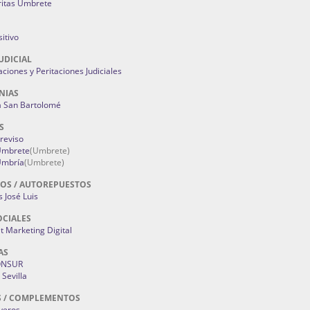
ritas Umbrete
itivo
UDICIAL
aciones y Peritaciones Judiciales
NIAS
a San Bartolomé
S
Treviso
 Umbrete
(Umbrete)
Umbría
(Umbrete)
OS / AUTOREPUESTOS
 José Luis
OCIALES
 Marketing Digital
AS
ONSUR
Sevilla
S / COMPLEMENTOS
oyeros