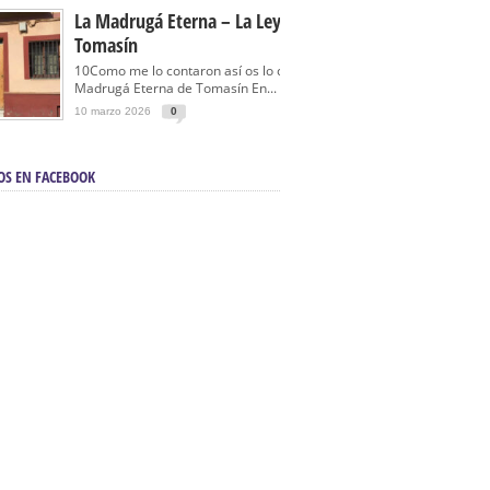
La Madrugá Eterna – La Leyenda De
Tomasín
10Como me lo contaron así os lo cuento… La
Madrugá Eterna de Tomasín En...
10 marzo 2026
0
OS EN FACEBOOK
en Sevilla | Electricista autorizado en Sevilla |
ontra incendios en Sevilla:
3M Instalaciones.
a | Barbacoas En Sevilla:
D&C Chimeneas.
De Segunda Mano, De Ocasión Y Seminuevos
afe | La mejor tienda para comprar cocinas en
yor:
Azul Cocinas.
a. Posiciona Tu Empresa En Primera Página.
ento en buscadores en primera página de