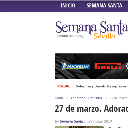
INICIO
SEMANA SANTA
NOVEDAD
Solemne y devoto Besapiés en 
Misa Solemne en honor a Nues
Home
>
Adoración Eucaristica.
>
27 de marzo.
Solemne Triduo a la Virgen de
27 de marzo. Adorac
Función de la Anunciación del
Besamanos al Señor del Gran P
By
Semana Santa
on 27 marzo 2014