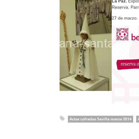
Solemne y devoto Besamanos e
La Paz.
Expos
Reserva. Parr
Función Principal de Instituto 
27 de marzo. 
Besapié y Besamano en la Qui
Gitanos: Besamanos del Señor 
Besamanos del Señor de la Divi
Actos cofrades Sevilla marzo 2014