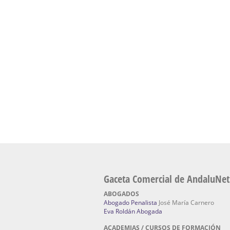
presencial de naturopatía – Dónde estudiar Nat
Academia En Sevilla Especializada En C
Bach
: Hufeland, escuela de naturismo.
Escuela Naturismo Sevilla | Medicina Natu
Sevilla
: Hufeland, escuela de naturismo.
Fabricación de Alta Joyería en Sevilla | Talle
reparación de joyas Sevilla:
Jocafra Joyeros.
Fabricante máquinas de lavado de coches 
coches | Instaladores boxes de lavado de co
IBERBOX 3000.
Chatarrerías | Chatarras, Metales, Residuos
El Pino
Gaceta Comercial de AndaluNet
ABOGADOS
Abogado Penalista
José María Carnero
Eva Roldán Abogada
ACADEMIAS / CURSOS DE FORMACIÓN