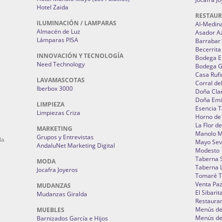
Hotel Zaida
RESTAU
ILUMINACIÓN / LAMPARAS
Al-Medin
Almacén de Luz
Asador A
Lámparas PISA
Barrabar
Becerrita
INNOVACIÓN Y TECNOLOGÍA
Bodega El
Need Technology
Bodega 
Casa Rufi
LAVAMASCOTAS
Corral de
Iberbox 3000
Doña Cla
Doña Emi
LIMPIEZA
Esencia 
Limpiezas Criza
Horno de
La Flor d
MARKETING
Manolo 
Grupos y Entrevistas
la
Mayo Sevi
AndaluNet Marketing Digital
Modesto
Taberna 
MODA
Taberna L
Jocafra Joyeros
Tomaré T
Venta Pa
MUDANZAS
El Sibarit
Mudanzas Giralda
Restauran
Menús de 
MUEBLES
Menús de 
Barnizados García e Hijos