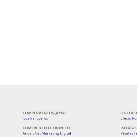
uropatía en Sevilla:
Hufeland.
Google.
ursos De Formación En Flores De
Agencia De Diseño De Páginas Web En S
Cohetes En Sevilla | Pirotecnia Sevilla | F
ral Sevilla | Terapias Alternativas
Pirotecnia San Bartolomé.
Cerramientos En Sevilla | Cercados Met
r alta joyería Sevilla | Fabricación y
Sevilla:
Cerramientos Gordo.
Pirotecnias En Sevilla | Pirotecnia Sevi
| Fabricación centros de lavado de
Sevilla:
Pirotecnia San Bartolomé.
ches | Autolavados | Lavamascotas:
Complementos De Novia Sevilla | Ma
Complementos De Novia En Sevilla:
Bordado
 | Chatarrerías Sevilla:
Chatarreria
Instalaciones Eléctricas Sevilla | 
Instalaciones.
COMPLEMENTOS/JOYAS
ONCOLO
Jocafra Joyeros
Efecto Pos
COMERCIO ELECTRONICO
PATATAS
AndaluNet Marketing Digital
Patatas F