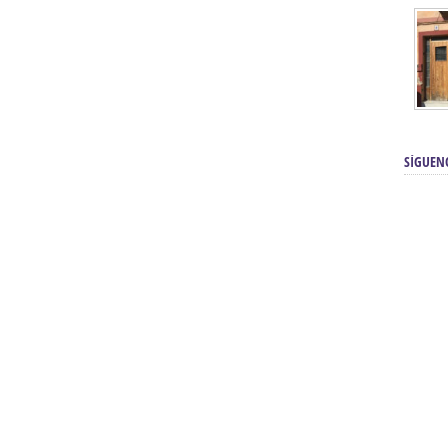
SÍGUEN
renos | Tienda Cofrade | Semana
Averías eléctricas Sevilla | Electricista 
Electricista urgente en Sevilla | Protección c
iendas Online | Posicionamiento:
Chimeneas En Sevilla | Estufas En Sevill
Comprar Neumáticos Baratos Usados, 
flexología Podal Sevilla | Curso de
En Sevilla:
Hipergoma
meopatía:
Hufeland
Tienda de muebles de cocina en el Aljar
 de Acupuntura Sevilla:
Hufeland,
Sevilla | Venta de cocinas en Sanlúcar la Ma
Posicionamiento En Buscadores Sevill
scuela de Naturopatía – Cursos
Posicionamiento Web Sevilla:
Posicionami