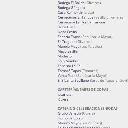
Bodega El Bólido
(Olivares)
Bodega Góngora
Casa Rufino
(Umbrete)
Cervecerías El Tanque
(Sevilla y Tomares)
Cervecería La Flor del Tanque
Doña Clara
Doña Emilia
Esencia Tapas
(Sanlúcar la Mayor)
Er Traguito
(Olivares)
Manolo Mayo
(Los Palacios)
Mayo Sevilla
Modesto
Sol y Sombra
Taberna La Sal
Tomaré Tapas
(Tomares)
Venta Pazo
(Sanlúcar la Mayor)
El Sibarita Sevillano
Bares de Tapas en Sevil
CAFETERÍAS/BARES DE COPAS
Iscariote
Riviera
CATERING-CELEBRACIONES-BODAS
Grupo Venecia
(Utrera)
Horno de Curro
Manolo Mayo
(Los Palacios)
Salones Román Mateos
(Olivares)