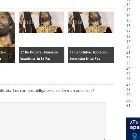
12
13
14
15
16
17
18
19
20
ción
27 De Octubre. Adoración
13 De Octubre. Adoración
21
22
z
Eucarística En La Paz
Eucarística En La Paz
23
24
25
26
27
28
blicada.
Los campos obligatorios están marcados con
*
29
30
31