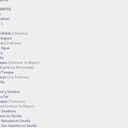
RANTES
a
zafrán
´s
 Bólido
(Olivares)
Góngora
no
(Umbrete)
l Agua
ra
lia
Tapas
(Sanlúcar la Mayor)
 Curro
(La Rinconada)
el Tanque
Mayo
(Los Palacios)
lla
Sol y Sombra
a Sal
apas
(Tomares)
zo
(Sanlúcar la Mayor)
a Sevillano
tes en Sevilla
Navidad en Sevilla
San Valentín en Sevilla