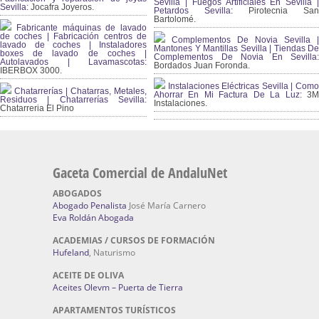
Sevilla | Fuegos Artificiales En Sevilla |
Sevilla:
Jocafra Joyeros.
Petardos Sevilla:
Pirotecnia San
Bartolomé.
Fabricante máquinas de lavado
de coches | Fabricación centros de
Complementos De Novia Sevilla |
lavado de coches | Instaladores
Mantones Y Mantillas Sevilla | Tiendas De
boxes de lavado de coches |
Complementos De Novia En Sevilla:
Autolavados | Lavamascotas:
Bordados Juan Foronda.
IBERBOX 3000.
Instalaciones Eléctricas Sevilla | Como
Chatarrerías | Chatarras, Metales,
Ahorrar En Mi Factura De La Luz:
3
Residuos | Chatarrerías Sevilla:
Instalaciones.
Chatarreria El Pino
Gaceta Comercial de AndaluNet
ABOGADOS
Abogado Penalista
José María Carnero
Eva Roldán Abogada
ACADEMIAS / CURSOS DE FORMACIÓN
Hufeland
, Naturismo
ACEITE DE OLIVA
Aceites Olevm – Puerta de Tierra
APARTAMENTOS TURÍSTICOS