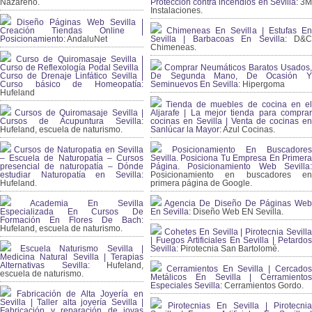
Nazareno.
Protección contra incendios en Sevilla:
3
Instalaciones.
Diseño Páginas Web Sevilla |
Creación Tiendas Online |
Chimeneas En Sevilla | Estufas En
Posicionamiento:
AndaluNet
Sevilla | Barbacoas En Sevilla:
D&
Chimeneas.
Curso de Quiromasaje Sevilla |
Curso de Reflexología Podal Sevilla |
Comprar Neumáticos Baratos Usados,
Curso de Drenaje Linfático Sevilla |
De Segunda Mano, De Ocasión Y
Curso básico de Homeopatía:
Seminuevos En Sevilla:
Hipergoma
Hufeland
Tienda de muebles de cocina en el
Cursos de Quiromasaje Sevilla |
Aljarafe | La mejor tienda para comprar
Cursos de Acupuntura Sevilla:
cocinas en Sevilla | Venta de cocinas en
Hufeland, escuela de naturismo.
Sanlúcar la Mayor:
Azul Cocinas.
Cursos de Naturopatia en Sevilla
Posicionamiento En Buscadores
– Escuela de Naturopatía – Cursos
Sevilla. Posiciona Tu Empresa En Primera
presencial de naturopatía – Dónde
Página. Posicionamiento Web Sevilla:
estudiar Naturopatía en Sevilla:
Posicionamiento en buscadores en
Hufeland.
primera página de Google.
Academia En Sevilla
Agencia De Diseño De Páginas Web
Especializada En Cursos De
En Sevilla:
Diseño Web EN Sevilla.
Formación En Flores De Bach
:
Hufeland, escuela de naturismo.
Cohetes En Sevilla | Pirotecnia Sevilla
| Fuegos Artificiales En Sevilla | Petardos
Escuela Naturismo Sevilla |
Sevilla:
Pirotecnia San Bartolomé.
Medicina Natural Sevilla | Terapias
Alternativas Sevilla
: Hufeland,
Cerramientos En Sevilla | Cercados
escuela de naturismo.
Metálicos En Sevilla | Cerramientos
Especiales Sevilla:
Cerramientos Gordo.
Fabricación de Alta Joyería en
Sevilla | Taller alta joyería Sevilla |
Pirotecnias En Sevilla | Pirotecnia
Fabricación y reparación de joyas