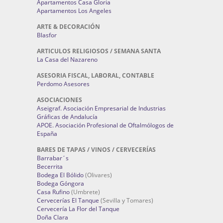
Apartamentos Casa Gloria
Apartamentos Los Angeles
ARTE & DECORACIÓN
Blasfor
ARTICULOS RELIGIOSOS / SEMANA SANTA
La Casa del Nazareno
ASESORIA FISCAL, LABORAL, CONTABLE
Perdomo Asesores
ASOCIACIONES
Aseigraf. Asociación Empresarial de Industrias
Gráficas de Andalucía
APOE. Asociación Profesional de Oftalmólogos de
España
BARES DE TAPAS / VINOS / CERVECERÍAS
Barrabar´s
Becerrita
Bodega El Bólido
(Olivares)
Bodega Góngora
Casa Rufino
(Umbrete)
Cervecerías El Tanque
(Sevilla y Tomares)
Cervecería La Flor del Tanque
Doña Clara