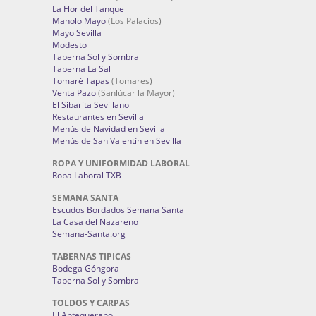
La Flor del Tanque
Manolo Mayo
(Los Palacios)
Mayo Sevilla
Modesto
Taberna Sol y Sombra
Taberna La Sal
Tomaré Tapas
(Tomares)
Venta Pazo
(Sanlúcar la Mayor)
El Sibarita Sevillano
Restaurantes en Sevilla
Menús de Navidad en Sevilla
Menús de San Valentín en Sevilla
ROPA Y UNIFORMIDAD LABORAL
Ropa Laboral TXB
SEMANA SANTA
Escudos Bordados Semana Santa
La Casa del Nazareno
Semana-Santa.org
TABERNAS TIPICAS
Bodega Góngora
Taberna Sol y Sombra
TOLDOS Y CARPAS
El Antequerano