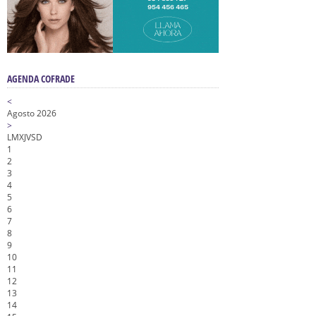
AGENDA COFRADE
<
Agosto 2026
>
L
M
X
J
V
S
D
1
2
3
4
5
6
7
8
9
10
11
12
13
14