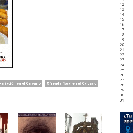
12
13
14
15
16
17
18
19
20
21
22
23
24
25
26
27
xaltación en el Calvario
Ofrenda floral en el Calvario
28
29
30
31