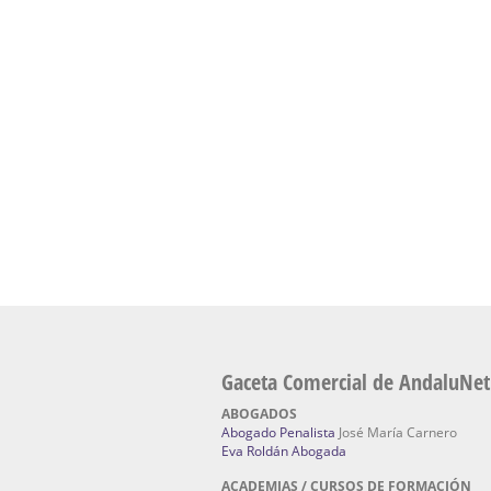
presencial de naturopatía – Dónde estudiar Nat
Academia En Sevilla Especializada En C
Bach
: Hufeland, escuela de naturismo.
Escuela Naturismo Sevilla | Medicina Natu
Sevilla
: Hufeland, escuela de naturismo.
Fabricación de Alta Joyería en Sevilla | Talle
reparación de joyas Sevilla:
Jocafra Joyeros.
Fabricante máquinas de lavado de coches 
coches | Instaladores boxes de lavado de co
IBERBOX 3000.
Chatarrerías | Chatarras, Metales, Residuos
El Pino
Gaceta Comercial de AndaluNet
ABOGADOS
Abogado Penalista
José María Carnero
Eva Roldán Abogada
ACADEMIAS / CURSOS DE FORMACIÓN