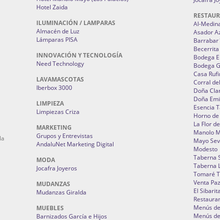
Hotel Zaida
RESTAU
ILUMINACIÓN / LAMPARAS
Al-Medin
Almacén de Luz
Asador A
Lámparas PISA
Barrabar
Becerrita
INNOVACIÓN Y TECNOLOGÍA
Bodega El
Need Technology
Bodega 
Casa Rufi
LAVAMASCOTAS
Corral de
Iberbox 3000
Doña Cla
Doña Emi
LIMPIEZA
Esencia 
Limpiezas Criza
Horno de
La Flor d
MARKETING
Manolo 
Grupos y Entrevistas
la
Mayo Sevi
AndaluNet Marketing Digital
Modesto
Taberna 
MODA
Taberna L
Jocafra Joyeros
Tomaré T
Venta Pa
MUDANZAS
El Sibarit
Mudanzas Giralda
Restauran
Menús de 
MUEBLES
Menús de 
Barnizados García e Hijos