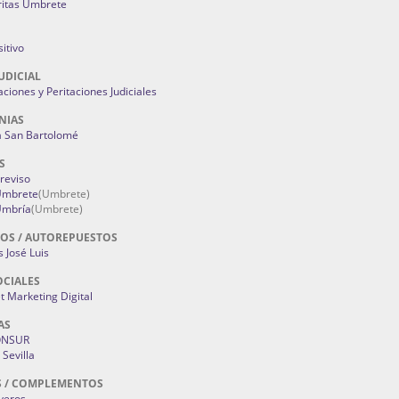
ritas Umbrete
itivo
UDICIAL
aciones y Peritaciones Judiciales
NIAS
a San Bartolomé
S
Treviso
 Umbrete
(Umbrete)
Umbría
(Umbrete)
OS / AUTOREPUESTOS
 José Luis
OCIALES
 Marketing Digital
AS
ONSUR
Sevilla
S / COMPLEMENTOS
oyeros