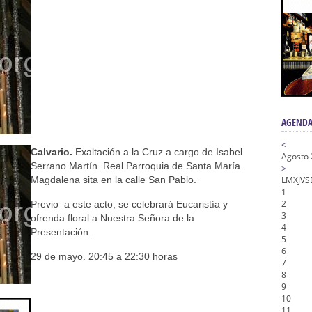
n honor de María Santísima en su Soledad – San Lorenzo
a la Virgen del Valle
nta Angustia
de la Salud
na Misericordia, Vía Crucis y Traslado – Siete Palabras
AGENDA
<
Calvario.
Exaltación a la Cruz a cargo de Isabel.
Agosto
Serrano Martín. Real Parroquia de Santa María
>
Magdalena sita en la calle San Pablo.
L
M
X
J
V
S
1
2
Previo a este acto, se celebrará Eucaristía y
3
ofrenda floral a Nuestra Señora de la
4
Presentación.
5
6
29 de mayo. 20:45 a 22:30 horas
7
8
9
10
11