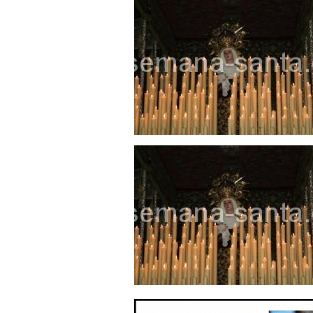
Solemne y devoto Besamanos e
Función Principal de Instituto 
Besapié y Besamano en la Qui
Gitanos: Besamanos del Señor 
Besamanos del Señor de la Divi