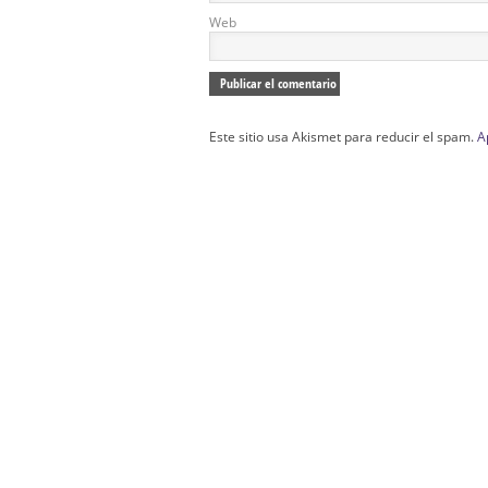
Web
Este sitio usa Akismet para reducir el spam.
A
Confección Túnicas Y Antifaces De Naza
Santa:
La Casa del Nazareno.
Diseño Páginas Web Sevilla | Creación T
AndaluNet
Curso de Quiromasaje Sevilla | Curso de Re
Drenaje Linfático Sevilla | Curso básico de Ho
Cursos de Quiromasaje Sevilla | Cursos
escuela de naturismo.
Cursos de Naturopatia en Sevilla – E