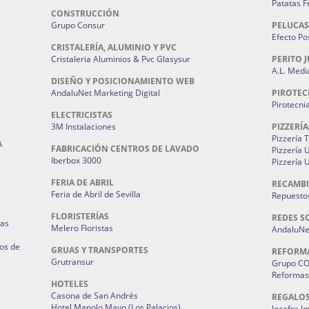
Patatas F
CONSTRUCCIÓN
Grupo Consur
PELUCAS
Efecto Pos
CRISTALERÍA, ALUMINIO Y PVC
Cristaleria Aluminios & Pvc Glasysur
PERITO J
A.L. Medi
DISEÑO Y POSICIONAMIENTO WEB
AndaluNet Marketing Digital
PIROTEC
Pirotecni
ELECTRICISTAS
3M Instalaciones
PIZZERÍA
Pizzería 
A
FABRICACIÓN CENTROS DE LAVADO
Pizzería
Iberbox 3000
Pizzería 
FERIA DE ABRIL
RECAMBI
Feria de Abril de Sevilla
Repuestos
FLORISTERÍAS
REDES S
ias
Melero Floristas
AndaluNet
os de
GRUAS Y TRANSPORTES
REFORM
Grutransur
Grupo C
Reformas 
HOTELES
Casona de San Andrés
REGALO
Hotel Manolo Mayo (Los Palacios)
Jocafra J