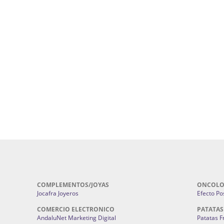
uropatía en Sevilla:
Hufeland.
Google.
ursos De Formación En Flores De
Agencia De Diseño De Páginas Web En S
Cohetes En Sevilla | Pirotecnia Sevilla | F
ral Sevilla | Terapias Alternativas
Pirotecnia San Bartolomé.
Cerramientos En Sevilla | Cercados Met
r alta joyería Sevilla | Fabricación y
Sevilla:
Cerramientos Gordo.
Pirotecnias En Sevilla | Pirotecnia Sevi
| Fabricación centros de lavado de
Sevilla:
Pirotecnia San Bartolomé.
ches | Autolavados | Lavamascotas:
Complementos De Novia Sevilla | Ma
Complementos De Novia En Sevilla:
Bordado
 | Chatarrerías Sevilla:
Chatarreria
Instalaciones Eléctricas Sevilla | 
Instalaciones.
COMPLEMENTOS/JOYAS
ONCOLO
Jocafra Joyeros
Efecto Pos
COMERCIO ELECTRONICO
PATATAS
AndaluNet Marketing Digital
Patatas F