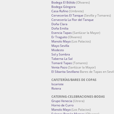
Bodega El Bólido
(Olivares)
Bodega Góngora
Casa Rufino
(Umbrete)
Cervecerías El Tanque
(Sevilla y Tomares)
Cervecería La Flor del Tanque
Doña Clara
Doña Emilia
Esencia Tapas
(Sanlúcar la Mayor)
Er Traguito
(Olivares)
Manolo Mayo
(Los Palacios)
Mayo Sevilla
Modesto
Sol y Sombra
Taberna La Sal
Tomaré Tapas
(Tomares)
Venta Pazo
(Sanlúcar la Mayor)
El Sibarita Sevillano
Bares de Tapas en Sevil
CAFETERÍAS/BARES DE COPAS
Iscariote
Riviera
CATERING-CELEBRACIONES-BODAS
Grupo Venecia
(Utrera)
Horno de Curro
Manolo Mayo
(Los Palacios)
Salones Román Mateos
(Olivares)