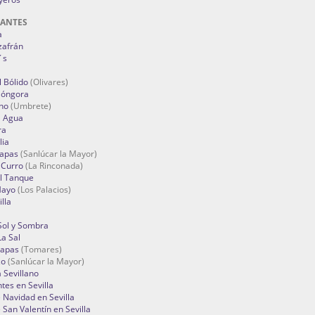
RANTES
a
zafrán
´s
 Bólido
(Olivares)
Góngora
no
(Umbrete)
l Agua
ra
lia
Tapas
(Sanlúcar la Mayor)
 Curro
(La Rinconada)
el Tanque
Mayo
(Los Palacios)
lla
Sol y Sombra
a Sal
apas
(Tomares)
zo
(Sanlúcar la Mayor)
a Sevillano
tes en Sevilla
Navidad en Sevilla
San Valentín en Sevilla