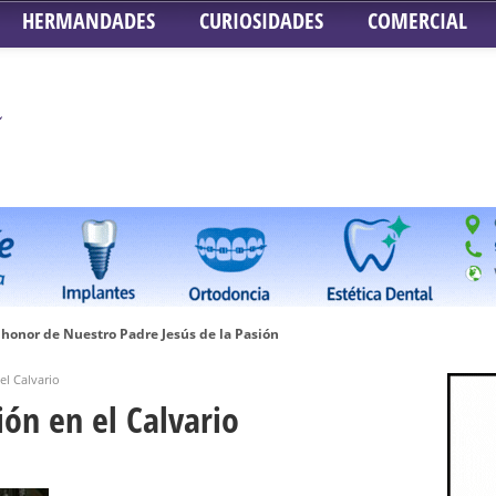
HERMANDADES
CURIOSIDADES
COMERCIAL
honor de Nuestro Padre Jesús de la Pasión
tra Señora de Gracia y Esperanza – San Roque
el Calvario
 la Concepción – Hermandad del Silencio
ón en el Calvario
 Señor ante el paso de Nuestra Señora de la Encarnación Coronada – Herma
oder de Sevilla