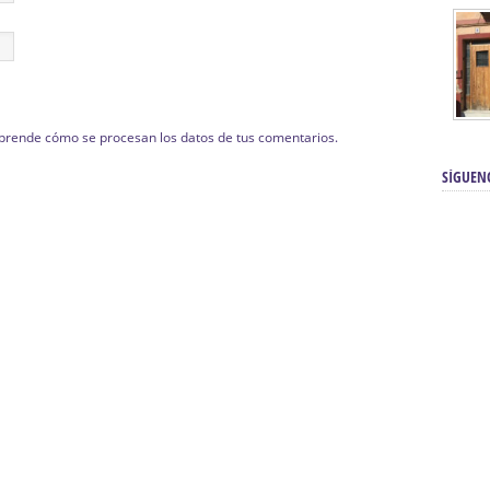
prende cómo se procesan los datos de tus comentarios.
SÍGUEN
renos | Tienda Cofrade | Semana
Averías eléctricas Sevilla | Electricista 
Electricista urgente en Sevilla | Protección c
iendas Online | Posicionamiento:
Chimeneas En Sevilla | Estufas En Sevill
Comprar Neumáticos Baratos Usados, 
flexología Podal Sevilla | Curso de
En Sevilla:
Hipergoma
meopatía:
Hufeland
Tienda de muebles de cocina en el Aljar
 de Acupuntura Sevilla:
Hufeland,
Sevilla | Venta de cocinas en Sanlúcar la Ma
Posicionamiento En Buscadores Sevill
scuela de Naturopatía – Cursos
Posicionamiento Web Sevilla:
Posicionami