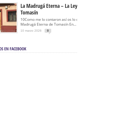
La Madrugá Eterna – La Leyenda De
Tomasín
10Como me lo contaron así os lo cuento… La
Madrugá Eterna de Tomasín En...
10 marzo 2026
0
OS EN FACEBOOK
en Sevilla | Electricista autorizado en Sevilla |
ontra incendios en Sevilla:
3M Instalaciones.
a | Barbacoas En Sevilla:
D&C Chimeneas.
De Segunda Mano, De Ocasión Y Seminuevos
afe | La mejor tienda para comprar cocinas en
yor:
Azul Cocinas.
a. Posiciona Tu Empresa En Primera Página.
ento en buscadores en primera página de