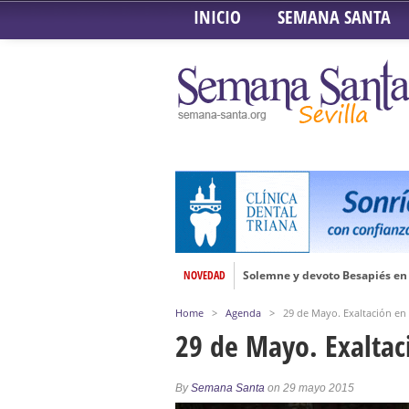
INICIO
SEMANA SANTA
NOVEDAD
Solemne y devoto Besapiés en 
Misa Solemne en honor a Nues
Home
>
Agenda
>
29 de Mayo. Exaltación en 
Solemne Triduo a la Virgen de
29 de Mayo. Exaltaci
Función de la Anunciación del
Besamanos al Señor del Gran P
By
Semana Santa
on 29 mayo 2015