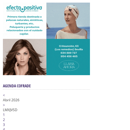
AGENDA COFRADE
<
Abril 2026
>
L
M
X
J
V
S
D
1
2
3
4