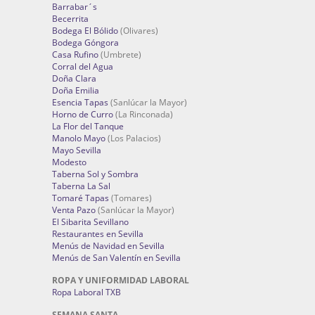
Barrabar´s
Becerrita
Bodega El Bólido
(Olivares)
Bodega Góngora
Casa Rufino
(Umbrete)
Corral del Agua
Doña Clara
Doña Emilia
Esencia Tapas
(Sanlúcar la Mayor)
Horno de Curro
(La Rinconada)
La Flor del Tanque
Manolo Mayo
(Los Palacios)
Mayo Sevilla
Modesto
Taberna Sol y Sombra
Taberna La Sal
Tomaré Tapas
(Tomares)
Venta Pazo
(Sanlúcar la Mayor)
El Sibarita Sevillano
Restaurantes en Sevilla
Menús de Navidad en Sevilla
Menús de San Valentín en Sevilla
ROPA Y UNIFORMIDAD LABORAL
Ropa Laboral TXB
SEMANA SANTA