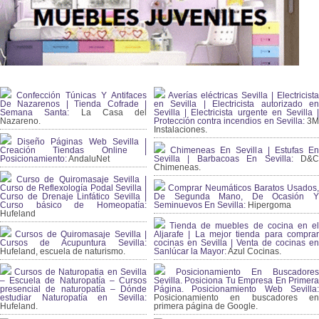
Confección Túnicas Y Antifaces
Averías eléctricas Sevilla | Electricista
De Nazarenos | Tienda Cofrade |
en Sevilla | Electricista autorizado en
Semana Santa:
La Casa del
Sevilla | Electricista urgente en Sevilla |
Nazareno.
Protección contra incendios en Sevilla:
3
Instalaciones.
Diseño Páginas Web Sevilla |
Creación Tiendas Online |
Chimeneas En Sevilla | Estufas En
Posicionamiento:
AndaluNet
Sevilla | Barbacoas En Sevilla:
D&
Chimeneas.
Curso de Quiromasaje Sevilla |
Curso de Reflexología Podal Sevilla |
Comprar Neumáticos Baratos Usados,
Curso de Drenaje Linfático Sevilla |
De Segunda Mano, De Ocasión Y
Curso básico de Homeopatía:
Seminuevos En Sevilla:
Hipergoma
Hufeland
Tienda de muebles de cocina en el
Cursos de Quiromasaje Sevilla |
Aljarafe | La mejor tienda para comprar
Cursos de Acupuntura Sevilla:
cocinas en Sevilla | Venta de cocinas en
Hufeland, escuela de naturismo.
Sanlúcar la Mayor:
Azul Cocinas.
Cursos de Naturopatia en Sevilla
Posicionamiento En Buscadores
– Escuela de Naturopatía – Cursos
Sevilla. Posiciona Tu Empresa En Primera
presencial de naturopatía – Dónde
Página. Posicionamiento Web Sevilla:
estudiar Naturopatía en Sevilla:
Posicionamiento en buscadores en
Hufeland.
primera página de Google.