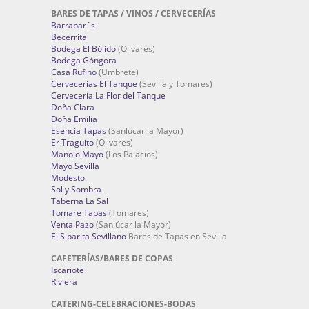
BARES DE TAPAS / VINOS / CERVECERÍAS
Barrabar´s
Becerrita
Bodega El Bólido
(Olivares)
Bodega Góngora
Casa Rufino
(Umbrete)
Cervecerías El Tanque
(Sevilla y Tomares)
Cervecería La Flor del Tanque
Doña Clara
Doña Emilia
Esencia Tapas
(Sanlúcar la Mayor)
Er Traguito
(Olivares)
Manolo Mayo
(Los Palacios)
Mayo Sevilla
Modesto
Sol y Sombra
Taberna La Sal
Tomaré Tapas
(Tomares)
Venta Pazo
(Sanlúcar la Mayor)
El Sibarita Sevillano
Bares de Tapas en Sevilla
CAFETERÍAS/BARES DE COPAS
Iscariote
Riviera
CATERING-CELEBRACIONES-BODAS