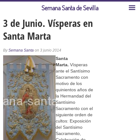
Semana Santa de Sevilla
3 de Junio. Vísperas en
Santa Marta
By
Semana Santa
on 3 junio 2014
Santa
Marta.
Vísperas
ante el Santísimo
Sacramento con
motivo de los
quinientos años de
la Hermandad del
Santísimo
Sacramento con el
siguiente orden de
cultos: Exposición
del Santísimo
Sacramento,
Celebración de