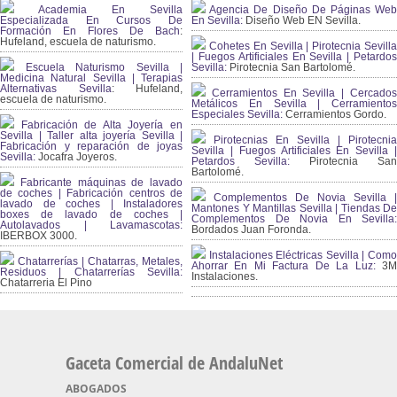
Academia En Sevilla
Agencia De Diseño De Páginas Web
Especializada En Cursos De
En Sevilla:
Diseño Web EN Sevilla.
Formación En Flores De Bach
:
Hufeland, escuela de naturismo.
Cohetes En Sevilla | Pirotecnia Sevilla
| Fuegos Artificiales En Sevilla | Petardos
Escuela Naturismo Sevilla |
Sevilla:
Pirotecnia San Bartolomé.
Medicina Natural Sevilla | Terapias
Alternativas Sevilla
: Hufeland,
Cerramientos En Sevilla | Cercados
escuela de naturismo.
Metálicos En Sevilla | Cerramientos
Especiales Sevilla:
Cerramientos Gordo.
Fabricación de Alta Joyería en
Sevilla | Taller alta joyería Sevilla |
Pirotecnias En Sevilla | Pirotecnia
Fabricación y reparación de joyas
Sevilla | Fuegos Artificiales En Sevilla |
Sevilla:
Jocafra Joyeros.
Petardos Sevilla:
Pirotecnia San
Bartolomé.
Fabricante máquinas de lavado
de coches | Fabricación centros de
Complementos De Novia Sevilla |
lavado de coches | Instaladores
Mantones Y Mantillas Sevilla | Tiendas De
boxes de lavado de coches |
Complementos De Novia En Sevilla:
Autolavados | Lavamascotas:
Bordados Juan Foronda.
IBERBOX 3000.
Instalaciones Eléctricas Sevilla | Como
Chatarrerías | Chatarras, Metales,
Ahorrar En Mi Factura De La Luz:
3
Residuos | Chatarrerías Sevilla:
Instalaciones.
Chatarreria El Pino
Gaceta Comercial de AndaluNet
ABOGADOS