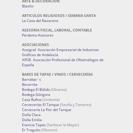
ARTE & DECORACIÓN
Blasfor
ARTICULOS RELIGIOSOS / SEMANA SANTA
La Casa del Nazareno
ASESORIA FISCAL, LABORAL, CONTABLE
Perdomo Asesores
ASOCIACIONES
Aseigraf. Asociación Empresarial de Industrias
Gráficas de Andalucía
APOE. Asociación Profesional de Oftalmólogos de
España
BARES DE TAPAS / VINOS / CERVECERÍAS
Barrabar´s
Becerrita
Bodega El Bólido
(Olivares)
Bodega Góngora
Casa Rufino
(Umbrete)
Cervecerías El Tanque
(Sevilla y Tomares)
Cervecería La Flor del Tanque
Doña Clara
Doña Emilia
Esencia Tapas
(Sanlúcar la Mayor)
Er Traguito
(Olivares)