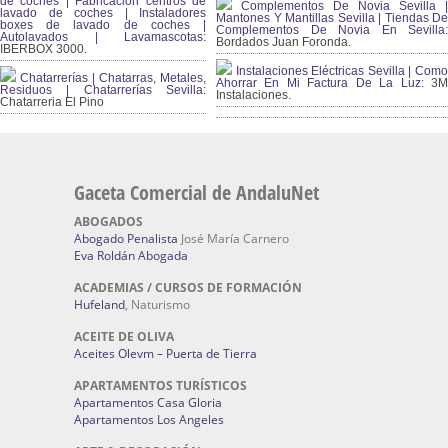
de coches | Fabricación centros de
Complementos De Novia Sevilla |
lavado de coches | Instaladores
Mantones Y Mantillas Sevilla | Tiendas De
boxes de lavado de coches |
Complementos De Novia En Sevilla:
Autolavados | Lavamascotas:
Bordados Juan Foronda.
IBERBOX 3000.
Instalaciones Eléctricas Sevilla | Como
Chatarrerías | Chatarras, Metales,
Ahorrar En Mi Factura De La Luz:
3
Residuos | Chatarrerías Sevilla:
Instalaciones.
Chatarreria El Pino
Gaceta Comercial de AndaluNet
ABOGADOS
Abogado Penalista
José María Carnero
Eva Roldán Abogada
ACADEMIAS / CURSOS DE FORMACIÓN
Hufeland
, Naturismo
ACEITE DE OLIVA
Aceites Olevm – Puerta de Tierra
APARTAMENTOS TURÍSTICOS
Apartamentos Casa Gloria
Apartamentos Los Angeles