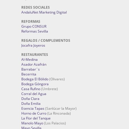
REDES SOCIALES
AndaluNet Marketing Digital
REFORMAS
Grupo CONSUR
Reformas Sevilla
REGALOS / COMPLEMENTOS
Jocafra Joyeros
RESTAURANTES
Al-Medina
Asador Azafrán
Barrabar´s
Becerrita
Bodega El Bólido
(Olivares)
Bodega Góngora
Casa Rufino
(Umbrete)
Corral del Agua
Doña Clara
Doña Emilia
Esencia Tapas
(Sanlúcar la Mayor)
Horno de Curro
(La Rinconada)
La Flor del Tanque
Manolo Mayo
(Los Palacios)
Mayo Sevilla