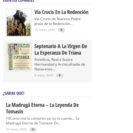
EVENTOS COFRADES
Vía Crucis En La Redención
Vía Crucis de Nuestro Padre
Jesús de la Redención...
15 marzo 2026
0
Septenario A La Virgen De
La Esperanza De Triana
Pontificia, Real e Ilustre
Hermandad y Archicofradía de
Nazarenos...
8 marzo 2026
0
¿SABÍAS QUÉ?
La Madrugá Eterna – La Leyenda De
Tomasín
10Como me lo contaron así os lo cuento… La
Madrugá Eterna de Tomasín En...
10 marzo 2026
0