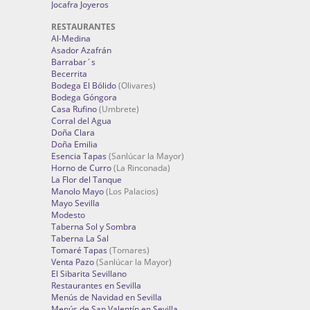
Jocafra Joyeros
RESTAURANTES
Al-Medina
Asador Azafrán
Barrabar´s
Becerrita
Bodega El Bólido
(Olivares)
Bodega Góngora
Casa Rufino
(Umbrete)
Corral del Agua
Doña Clara
Doña Emilia
Esencia Tapas
(Sanlúcar la Mayor)
Horno de Curro
(La Rinconada)
La Flor del Tanque
Manolo Mayo
(Los Palacios)
Mayo Sevilla
Modesto
Taberna Sol y Sombra
Taberna La Sal
Tomaré Tapas
(Tomares)
Venta Pazo
(Sanlúcar la Mayor)
El Sibarita Sevillano
Restaurantes en Sevilla
Menús de Navidad en Sevilla
Menús de San Valentín en Sevilla