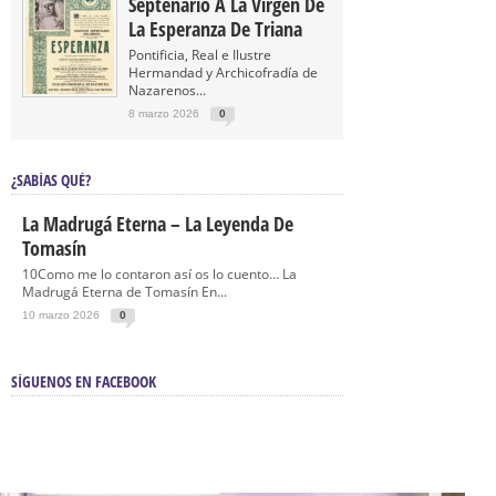
Septenario A La Virgen De
La Esperanza De Triana
Pontificia, Real e Ilustre
Hermandad y Archicofradía de
Nazarenos...
8 marzo 2026
0
¿SABÍAS QUÉ?
La Madrugá Eterna – La Leyenda De
Tomasín
10Como me lo contaron así os lo cuento… La
Madrugá Eterna de Tomasín En...
10 marzo 2026
0
SÍGUENOS EN FACEBOOK