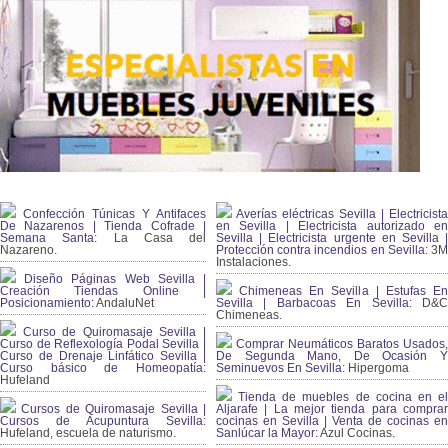
Confección Túnicas Y Antifaces
Averías eléctricas Sevilla | Electricista
De Nazarenos | Tienda Cofrade |
en Sevilla | Electricista autorizado en
Semana Santa:
La Casa del
Sevilla | Electricista urgente en Sevilla |
Nazareno.
Protección contra incendios en Sevilla:
3
Instalaciones.
Diseño Páginas Web Sevilla |
Creación Tiendas Online |
Chimeneas En Sevilla | Estufas En
Posicionamiento:
AndaluNet
Sevilla | Barbacoas En Sevilla:
D&
Chimeneas.
Curso de Quiromasaje Sevilla |
Curso de Reflexología Podal Sevilla |
Comprar Neumáticos Baratos Usados,
Curso de Drenaje Linfático Sevilla |
De Segunda Mano, De Ocasión Y
Curso básico de Homeopatía:
Seminuevos En Sevilla:
Hipergoma
Hufeland
Tienda de muebles de cocina en el
Cursos de Quiromasaje Sevilla |
Aljarafe | La mejor tienda para comprar
Cursos de Acupuntura Sevilla:
cocinas en Sevilla | Venta de cocinas en
Hufeland, escuela de naturismo.
Sanlúcar la Mayor:
Azul Cocinas.