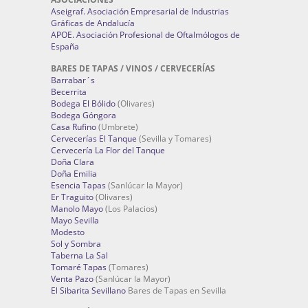
Aseigraf. Asociación Empresarial de Industrias
Gráficas de Andalucía
APOE. Asociación Profesional de Oftalmólogos de
España
BARES DE TAPAS / VINOS / CERVECERÍAS
Barrabar´s
Becerrita
Bodega El Bólido
(Olivares)
Bodega Góngora
Casa Rufino
(Umbrete)
Cervecerías El Tanque
(Sevilla y Tomares)
Cervecería La Flor del Tanque
Doña Clara
Doña Emilia
Esencia Tapas
(Sanlúcar la Mayor)
Er Traguito
(Olivares)
Manolo Mayo
(Los Palacios)
Mayo Sevilla
Modesto
Sol y Sombra
Taberna La Sal
Tomaré Tapas
(Tomares)
Venta Pazo
(Sanlúcar la Mayor)
El Sibarita Sevillano
Bares de Tapas en Sevilla