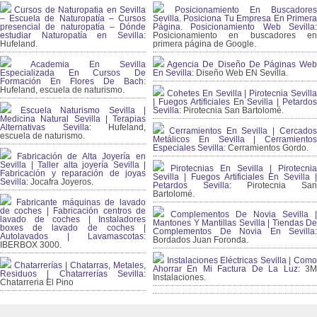
Cursos de Naturopatia en Sevilla
Posicionamiento En Buscadores
– Escuela de Naturopatía – Cursos
Sevilla. Posiciona Tu Empresa En Primera
presencial de naturopatía – Dónde
Página. Posicionamiento Web Sevilla:
estudiar Naturopatía en Sevilla:
Posicionamiento en buscadores en
Hufeland.
primera página de Google.
Academia En Sevilla
Agencia De Diseño De Páginas Web
Especializada En Cursos De
En Sevilla:
Diseño Web EN Sevilla.
Formación En Flores De Bach
:
Hufeland, escuela de naturismo.
Cohetes En Sevilla | Pirotecnia Sevilla
| Fuegos Artificiales En Sevilla | Petardos
Escuela Naturismo Sevilla |
Sevilla:
Pirotecnia San Bartolomé.
Medicina Natural Sevilla | Terapias
Alternativas Sevilla
: Hufeland,
Cerramientos En Sevilla | Cercados
escuela de naturismo.
Metálicos En Sevilla | Cerramientos
Especiales Sevilla:
Cerramientos Gordo.
Fabricación de Alta Joyería en
Sevilla | Taller alta joyería Sevilla |
Pirotecnias En Sevilla | Pirotecnia
Fabricación y reparación de joyas
Sevilla | Fuegos Artificiales En Sevilla |
Sevilla:
Jocafra Joyeros.
Petardos Sevilla:
Pirotecnia San
Bartolomé.
Fabricante máquinas de lavado
de coches | Fabricación centros de
Complementos De Novia Sevilla |
lavado de coches | Instaladores
Mantones Y Mantillas Sevilla | Tiendas De
boxes de lavado de coches |
Complementos De Novia En Sevilla:
Autolavados | Lavamascotas:
Bordados Juan Foronda.
IBERBOX 3000.
Instalaciones Eléctricas Sevilla | Como
Chatarrerías | Chatarras, Metales,
Ahorrar En Mi Factura De La Luz:
3
Residuos | Chatarrerías Sevilla:
Instalaciones.
Chatarreria El Pino