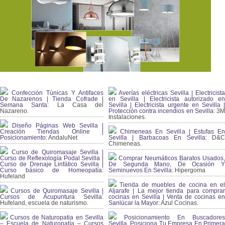
Confección Túnicas Y Antifaces
Averías eléctricas Sevilla | Electricista
De Nazarenos | Tienda Cofrade |
en Sevilla | Electricista autorizado en
Semana Santa:
La Casa del
Sevilla | Electricista urgente en Sevilla |
Nazareno.
Protección contra incendios en Sevilla:
3
Instalaciones.
Diseño Páginas Web Sevilla |
Creación Tiendas Online |
Chimeneas En Sevilla | Estufas En
Posicionamiento:
AndaluNet
Sevilla | Barbacoas En Sevilla:
D&
Chimeneas.
Curso de Quiromasaje Sevilla |
Curso de Reflexología Podal Sevilla |
Comprar Neumáticos Baratos Usados,
Curso de Drenaje Linfático Sevilla |
De Segunda Mano, De Ocasión Y
Curso básico de Homeopatía:
Seminuevos En Sevilla:
Hipergoma
Hufeland
Tienda de muebles de cocina en el
Cursos de Quiromasaje Sevilla |
Aljarafe | La mejor tienda para comprar
Cursos de Acupuntura Sevilla:
cocinas en Sevilla | Venta de cocinas en
Hufeland, escuela de naturismo.
Sanlúcar la Mayor:
Azul Cocinas.
Cursos de Naturopatia en Sevilla
Posicionamiento En Buscadores
– Escuela de Naturopatía – Cursos
Sevilla. Posiciona Tu Empresa En Primera