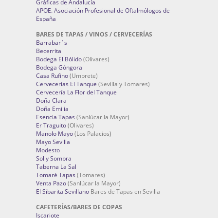
Gráficas de Andalucía
APOE. Asociación Profesional de Oftalmólogos de
España
BARES DE TAPAS / VINOS / CERVECERÍAS
Barrabar´s
Becerrita
Bodega El Bólido
(Olivares)
Bodega Góngora
Casa Rufino
(Umbrete)
Cervecerías El Tanque
(Sevilla y Tomares)
Cervecería La Flor del Tanque
Doña Clara
Doña Emilia
Esencia Tapas
(Sanlúcar la Mayor)
Er Traguito
(Olivares)
Manolo Mayo
(Los Palacios)
Mayo Sevilla
Modesto
Sol y Sombra
Taberna La Sal
Tomaré Tapas
(Tomares)
Venta Pazo
(Sanlúcar la Mayor)
El Sibarita Sevillano
Bares de Tapas en Sevilla
CAFETERÍAS/BARES DE COPAS
Iscariote