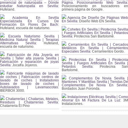
presencial de naturopatía – Dónde
Página. Posicionamiento Web Sevilla:
estudiar Naturopatía en Sevilla:
Posicionamiento en buscadores en
Hufeland.
primera página de Google.
Academia En Sevilla
Agencia De Diseño De Páginas Web
Especializada En Cursos De
En Sevilla:
Diseño Web EN Sevilla.
Formación En Flores De Bach
:
Hufeland, escuela de naturismo.
Cohetes En Sevilla | Pirotecnia Sevilla
| Fuegos Artificiales En Sevilla | Petardos
Escuela Naturismo Sevilla |
Sevilla:
Pirotecnia San Bartolomé.
Medicina Natural Sevilla | Terapias
Alternativas Sevilla
: Hufeland,
Cerramientos En Sevilla | Cercados
escuela de naturismo.
Metálicos En Sevilla | Cerramientos
Especiales Sevilla:
Cerramientos Gordo.
Fabricación de Alta Joyería en
Sevilla | Taller alta joyería Sevilla |
Pirotecnias En Sevilla | Pirotecnia
Fabricación y reparación de joyas
Sevilla | Fuegos Artificiales En Sevilla |
Sevilla:
Jocafra Joyeros.
Petardos Sevilla:
Pirotecnia San
Bartolomé.
Fabricante máquinas de lavado
de coches | Fabricación centros de
Complementos De Novia Sevilla |
lavado de coches | Instaladores
Mantones Y Mantillas Sevilla | Tiendas De
boxes de lavado de coches |
Complementos De Novia En Sevilla:
Autolavados | Lavamascotas:
Bordados Juan Foronda.
IBERBOX 3000.
Instalaciones Eléctricas Sevilla | Como
Chatarrerías | Chatarras, Metales,
Ahorrar En Mi Factura De La Luz:
3
Residuos | Chatarrerías Sevilla:
Instalaciones.
Chatarreria El Pino