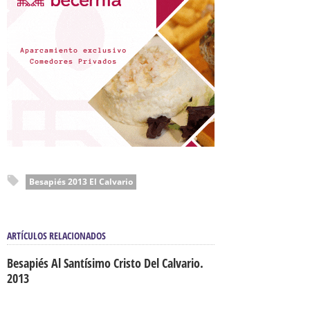
Besapiés 2013 El Calvario
ARTÍCULOS RELACIONADOS
Besapiés Al Santísimo Cristo Del Calvario.
2013