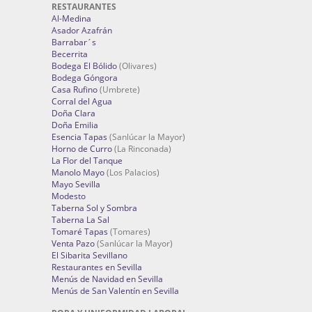
RESTAURANTES
Al-Medina
Asador Azafrán
Barrabar´s
Becerrita
Bodega El Bólido
(Olivares)
Bodega Góngora
Casa Rufino
(Umbrete)
Corral del Agua
Doña Clara
Doña Emilia
Esencia Tapas
(Sanlúcar la Mayor)
Horno de Curro
(La Rinconada)
La Flor del Tanque
Manolo Mayo
(Los Palacios)
Mayo Sevilla
Modesto
Taberna Sol y Sombra
Taberna La Sal
Tomaré Tapas
(Tomares)
Venta Pazo
(Sanlúcar la Mayor)
El Sibarita Sevillano
Restaurantes en Sevilla
Menús de Navidad en Sevilla
Menús de San Valentín en Sevilla