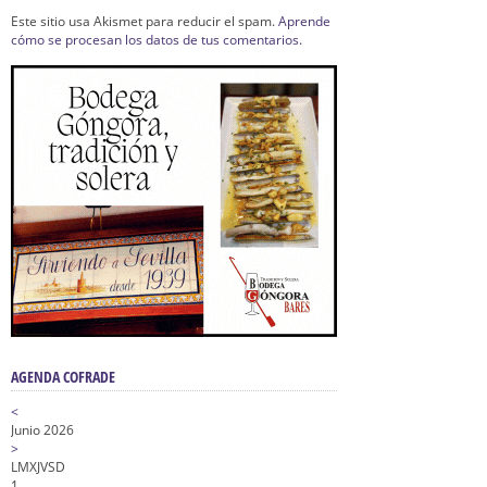
Este sitio usa Akismet para reducir el spam.
Aprende
cómo se procesan los datos de tus comentarios.
AGENDA COFRADE
<
Junio 2026
>
L
M
X
J
V
S
D
1