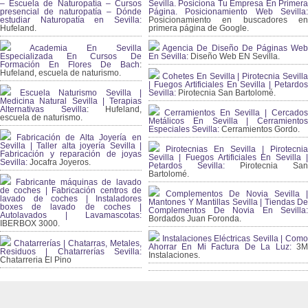
– Escuela de Naturopatía – Cursos
Sevilla. Posiciona Tu Empresa En Primera
presencial de naturopatía – Dónde
Página. Posicionamiento Web Sevilla:
estudiar Naturopatía en Sevilla:
Posicionamiento en buscadores en
Hufeland.
primera página de Google.
Academia En Sevilla
Agencia De Diseño De Páginas Web
Especializada En Cursos De
En Sevilla:
Diseño Web EN Sevilla.
Formación En Flores De Bach
:
Hufeland, escuela de naturismo.
Cohetes En Sevilla | Pirotecnia Sevilla
| Fuegos Artificiales En Sevilla | Petardos
Escuela Naturismo Sevilla |
Sevilla:
Pirotecnia San Bartolomé.
Medicina Natural Sevilla | Terapias
Alternativas Sevilla
: Hufeland,
Cerramientos En Sevilla | Cercados
escuela de naturismo.
Metálicos En Sevilla | Cerramientos
Especiales Sevilla:
Cerramientos Gordo.
Fabricación de Alta Joyería en
Sevilla | Taller alta joyería Sevilla |
Pirotecnias En Sevilla | Pirotecnia
Fabricación y reparación de joyas
Sevilla | Fuegos Artificiales En Sevilla |
Sevilla:
Jocafra Joyeros.
Petardos Sevilla:
Pirotecnia San
Bartolomé.
Fabricante máquinas de lavado
de coches | Fabricación centros de
Complementos De Novia Sevilla |
lavado de coches | Instaladores
Mantones Y Mantillas Sevilla | Tiendas De
boxes de lavado de coches |
Complementos De Novia En Sevilla:
Autolavados | Lavamascotas:
Bordados Juan Foronda.
IBERBOX 3000.
Instalaciones Eléctricas Sevilla | Como
Chatarrerías | Chatarras, Metales,
Ahorrar En Mi Factura De La Luz:
3
Residuos | Chatarrerías Sevilla:
Instalaciones.
Chatarreria El Pino