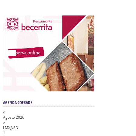
AGENDA COFRADE
<
Agosto 2026
>
L
M
X
J
V
S
D
1