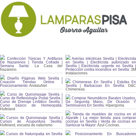
Confección Túnicas Y Antifaces
Averías eléctricas Sevilla | Electricista
De Nazarenos | Tienda Cofrade |
en Sevilla | Electricista autorizado en
Semana Santa:
La Casa del
Sevilla | Electricista urgente en Sevilla |
Nazareno.
Protección contra incendios en Sevilla:
3
Instalaciones.
Diseño Páginas Web Sevilla |
Creación Tiendas Online |
Chimeneas En Sevilla | Estufas En
Posicionamiento:
AndaluNet
Sevilla | Barbacoas En Sevilla:
D&
Chimeneas.
Curso de Quiromasaje Sevilla |
Curso de Reflexología Podal Sevilla |
Comprar Neumáticos Baratos Usados,
Curso de Drenaje Linfático Sevilla |
De Segunda Mano, De Ocasión Y
Curso básico de Homeopatía:
Seminuevos En Sevilla:
Hipergoma
Hufeland
Tienda de muebles de cocina en el
Cursos de Quiromasaje Sevilla |
Aljarafe | La mejor tienda para comprar
Cursos de Acupuntura Sevilla:
cocinas en Sevilla | Venta de cocinas en
Hufeland, escuela de naturismo.
Sanlúcar la Mayor:
Azul Cocinas.
Cursos de Naturopatia en Sevilla
Posicionamiento En Buscadores