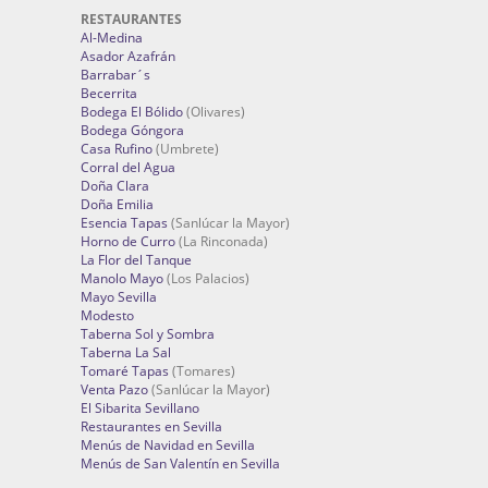
RESTAURANTES
Al-Medina
Asador Azafrán
Barrabar´s
Becerrita
Bodega El Bólido
(Olivares)
Bodega Góngora
Casa Rufino
(Umbrete)
Corral del Agua
Doña Clara
Doña Emilia
Esencia Tapas
(Sanlúcar la Mayor)
Horno de Curro
(La Rinconada)
La Flor del Tanque
Manolo Mayo
(Los Palacios)
Mayo Sevilla
Modesto
Taberna Sol y Sombra
Taberna La Sal
Tomaré Tapas
(Tomares)
Venta Pazo
(Sanlúcar la Mayor)
El Sibarita Sevillano
Restaurantes en Sevilla
Menús de Navidad en Sevilla
Menús de San Valentín en Sevilla