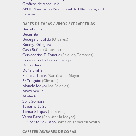
Gráficas de Andalucía
APOE. Asociación Profesional de Oftalmólogos de
España
BARES DE TAPAS / VINOS / CERVECERÍAS
Barrabar´s
Becerrita
Bodega El Bólido
(Olivares)
Bodega Góngora
Casa Rufino
(Umbrete)
Cervecerías El Tanque
(Sevilla y Tomares)
Cervecería La Flor del Tanque
Doña Clara
Doña Emilia
Esencia Tapas
(Sanlúcar la Mayor)
Er Traguito
(Olivares)
Manolo Mayo
(Los Palacios)
Mayo Sevilla
Modesto
Sol y Sombra
Taberna La Sal
Tomaré Tapas
(Tomares)
Venta Pazo
(Sanlúcar la Mayor)
El Sibarita Sevillano
Bares de Tapas en Sevilla
CAFETERÍAS/BARES DE COPAS