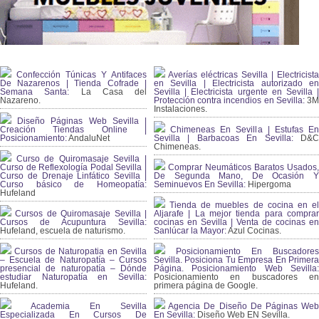
Confección Túnicas Y Antifaces
Averías eléctricas Sevilla | Electricista
De Nazarenos | Tienda Cofrade |
en Sevilla | Electricista autorizado en
Semana Santa:
La Casa del
Sevilla | Electricista urgente en Sevilla |
Nazareno.
Protección contra incendios en Sevilla:
3
Instalaciones.
Diseño Páginas Web Sevilla |
Creación Tiendas Online |
Chimeneas En Sevilla | Estufas En
Posicionamiento:
AndaluNet
Sevilla | Barbacoas En Sevilla:
D&
Chimeneas.
Curso de Quiromasaje Sevilla |
Curso de Reflexología Podal Sevilla |
Comprar Neumáticos Baratos Usados,
Curso de Drenaje Linfático Sevilla |
De Segunda Mano, De Ocasión Y
Curso básico de Homeopatía:
Seminuevos En Sevilla:
Hipergoma
Hufeland
Tienda de muebles de cocina en el
Cursos de Quiromasaje Sevilla |
Aljarafe | La mejor tienda para comprar
Cursos de Acupuntura Sevilla:
cocinas en Sevilla | Venta de cocinas en
Hufeland, escuela de naturismo.
Sanlúcar la Mayor:
Azul Cocinas.
Cursos de Naturopatia en Sevilla
Posicionamiento En Buscadores
– Escuela de Naturopatía – Cursos
Sevilla. Posiciona Tu Empresa En Primera
presencial de naturopatía – Dónde
Página. Posicionamiento Web Sevilla:
estudiar Naturopatía en Sevilla:
Posicionamiento en buscadores en
Hufeland.
primera página de Google.
Academia En Sevilla
Agencia De Diseño De Páginas Web
Especializada En Cursos De
En Sevilla:
Diseño Web EN Sevilla.