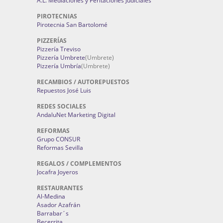
A.L. Mediaciones y Peritaciones Judiciales
PIROTECNIAS
Pirotecnia San Bartolomé
PIZZERÍAS
Pizzería Treviso
Pizzería Umbrete
(Umbrete)
Pizzería Umbría
(Umbrete)
RECAMBIOS / AUTOREPUESTOS
Repuestos José Luis
REDES SOCIALES
AndaluNet Marketing Digital
REFORMAS
Grupo CONSUR
Reformas Sevilla
REGALOS / COMPLEMENTOS
Jocafra Joyeros
RESTAURANTES
Al-Medina
Asador Azafrán
Barrabar´s
Becerrita