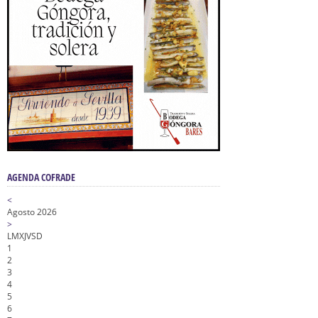
AGENDA COFRADE
<
Agosto 2026
>
L
M
X
J
V
S
D
1
2
3
4
5
6