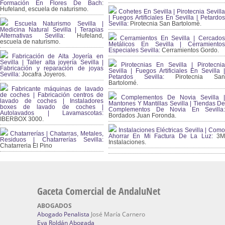
Formación En Flores De Bach
:
Hufeland, escuela de naturismo.
Cohetes En Sevilla | Pirotecnia Sevilla
| Fuegos Artificiales En Sevilla | Petardos
Escuela Naturismo Sevilla |
Sevilla:
Pirotecnia San Bartolomé.
Medicina Natural Sevilla | Terapias
Alternativas Sevilla
: Hufeland,
Cerramientos En Sevilla | Cercados
escuela de naturismo.
Metálicos En Sevilla | Cerramientos
Especiales Sevilla:
Cerramientos Gordo.
Fabricación de Alta Joyería en
Sevilla | Taller alta joyería Sevilla |
Pirotecnias En Sevilla | Pirotecnia
Fabricación y reparación de joyas
Sevilla | Fuegos Artificiales En Sevilla |
Sevilla:
Jocafra Joyeros.
Petardos Sevilla:
Pirotecnia San
Bartolomé.
Fabricante máquinas de lavado
de coches | Fabricación centros de
Complementos De Novia Sevilla |
lavado de coches | Instaladores
Mantones Y Mantillas Sevilla | Tiendas De
boxes de lavado de coches |
Complementos De Novia En Sevilla:
Autolavados | Lavamascotas:
Bordados Juan Foronda.
IBERBOX 3000.
Instalaciones Eléctricas Sevilla | Como
Chatarrerías | Chatarras, Metales,
Ahorrar En Mi Factura De La Luz:
3
Residuos | Chatarrerías Sevilla:
Instalaciones.
Chatarreria El Pino
Gaceta Comercial de AndaluNet
ABOGADOS
Abogado Penalista
José María Carnero
Eva Roldán Abogada