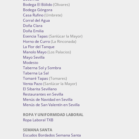
Bodega El Bólido
(Olivares)
Bodega Góngora
Casa Rufino
(Umbrete)
Corral del Agua
Doña Clara
Doña Emilia
Esencia Tapas
(Sanlúcar la Mayor)
Horno de Curro
(La Rinconada)
La Flor del Tanque
Manolo Mayo
(Los Palacios)
Mayo Sevilla
Modesto
Taberna Sol y Sombra
Taberna La Sal
Tomaré Tapas
(Tomares)
Venta Pazo
(Sanlúcar la Mayor)
El Sibarita Sevillano
Restaurantes en Sevilla
Menús de Navidad en Sevilla
Menús de San Valentín en Sevilla
ROPA Y UNIFORMIDAD LABORAL
Ropa Laboral TXB
SEMANA SANTA
Escudos Bordados Semana Santa