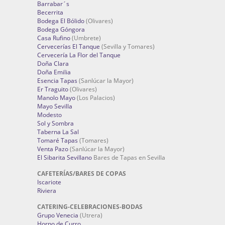
Barrabar´s
Becerrita
Bodega El Bólido
(Olivares)
Bodega Góngora
Casa Rufino
(Umbrete)
Cervecerías El Tanque
(Sevilla y Tomares)
Cervecería La Flor del Tanque
Doña Clara
Doña Emilia
Esencia Tapas
(Sanlúcar la Mayor)
Er Traguito
(Olivares)
Manolo Mayo
(Los Palacios)
Mayo Sevilla
Modesto
Sol y Sombra
Taberna La Sal
Tomaré Tapas
(Tomares)
Venta Pazo
(Sanlúcar la Mayor)
El Sibarita Sevillano
Bares de Tapas en Sevilla
CAFETERÍAS/BARES DE COPAS
Iscariote
Riviera
CATERING-CELEBRACIONES-BODAS
Grupo Venecia
(Utrera)
Horno de Curro