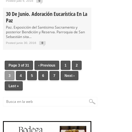
Posted julio 6, 2016
0
30 De Junio. Adoración Eucarística En La
Paz
Paz. Exposición del Santisimo Sacramento y
posterior Bendición y Reserva. Parroquia de San
Sebastián sita...
Posted junio 30, 2016
0
Page 3 of 31
‹ Previous
1
2
3
4
5
6
7
Next ›
Last »