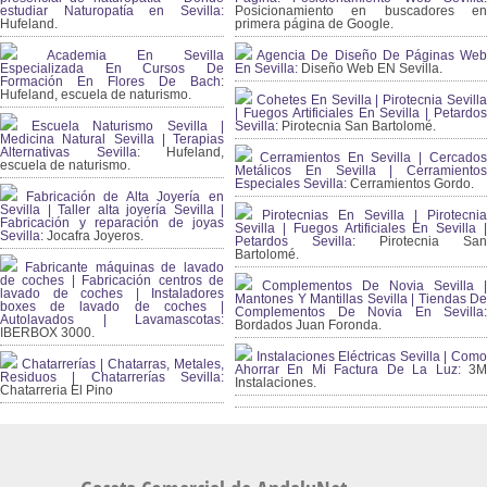
estudiar Naturopatía en Sevilla:
Posicionamiento en buscadores en
Hufeland.
primera página de Google.
Academia En Sevilla
Agencia De Diseño De Páginas Web
Especializada En Cursos De
En Sevilla:
Diseño Web EN Sevilla.
Formación En Flores De Bach
:
Hufeland, escuela de naturismo.
Cohetes En Sevilla | Pirotecnia Sevilla
| Fuegos Artificiales En Sevilla | Petardos
Escuela Naturismo Sevilla |
Sevilla:
Pirotecnia San Bartolomé.
Medicina Natural Sevilla | Terapias
Alternativas Sevilla
: Hufeland,
Cerramientos En Sevilla | Cercados
escuela de naturismo.
Metálicos En Sevilla | Cerramientos
Especiales Sevilla:
Cerramientos Gordo.
Fabricación de Alta Joyería en
Sevilla | Taller alta joyería Sevilla |
Pirotecnias En Sevilla | Pirotecnia
Fabricación y reparación de joyas
Sevilla | Fuegos Artificiales En Sevilla |
Sevilla:
Jocafra Joyeros.
Petardos Sevilla:
Pirotecnia San
Bartolomé.
Fabricante máquinas de lavado
de coches | Fabricación centros de
Complementos De Novia Sevilla |
lavado de coches | Instaladores
Mantones Y Mantillas Sevilla | Tiendas De
boxes de lavado de coches |
Complementos De Novia En Sevilla:
Autolavados | Lavamascotas:
Bordados Juan Foronda.
IBERBOX 3000.
Instalaciones Eléctricas Sevilla | Como
Chatarrerías | Chatarras, Metales,
Ahorrar En Mi Factura De La Luz:
3
Residuos | Chatarrerías Sevilla:
Instalaciones.
Chatarreria El Pino