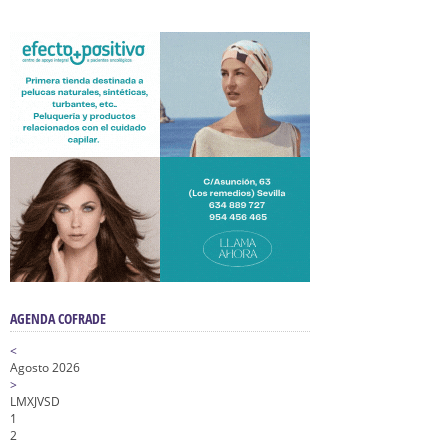
AGENDA COFRADE
<
Agosto 2026
>
L
M
X
J
V
S
D
1
2