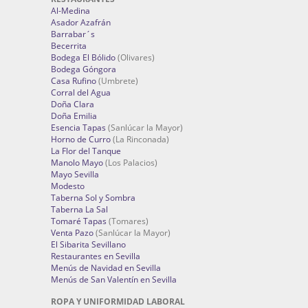
Al-Medina
Asador Azafrán
Barrabar´s
Becerrita
Bodega El Bólido
(Olivares)
Bodega Góngora
Casa Rufino
(Umbrete)
Corral del Agua
Doña Clara
Doña Emilia
Esencia Tapas
(Sanlúcar la Mayor)
Horno de Curro
(La Rinconada)
La Flor del Tanque
Manolo Mayo
(Los Palacios)
Mayo Sevilla
Modesto
Taberna Sol y Sombra
Taberna La Sal
Tomaré Tapas
(Tomares)
Venta Pazo
(Sanlúcar la Mayor)
El Sibarita Sevillano
Restaurantes en Sevilla
Menús de Navidad en Sevilla
Menús de San Valentín en Sevilla
ROPA Y UNIFORMIDAD LABORAL