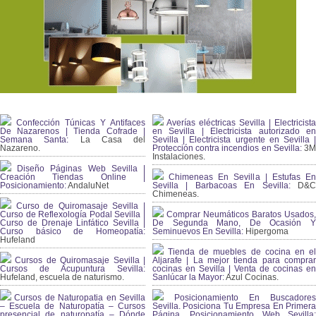
Confección Túnicas Y Antifaces
Averías eléctricas Sevilla | Electricista
De Nazarenos | Tienda Cofrade |
en Sevilla | Electricista autorizado en
Semana Santa:
La Casa del
Sevilla | Electricista urgente en Sevilla |
Nazareno.
Protección contra incendios en Sevilla:
3
Instalaciones.
Diseño Páginas Web Sevilla |
Creación Tiendas Online |
Chimeneas En Sevilla | Estufas En
Posicionamiento:
AndaluNet
Sevilla | Barbacoas En Sevilla:
D&
Chimeneas.
Curso de Quiromasaje Sevilla |
Curso de Reflexología Podal Sevilla |
Comprar Neumáticos Baratos Usados,
Curso de Drenaje Linfático Sevilla |
De Segunda Mano, De Ocasión Y
Curso básico de Homeopatía:
Seminuevos En Sevilla:
Hipergoma
Hufeland
Tienda de muebles de cocina en el
Cursos de Quiromasaje Sevilla |
Aljarafe | La mejor tienda para comprar
Cursos de Acupuntura Sevilla:
cocinas en Sevilla | Venta de cocinas en
Hufeland, escuela de naturismo.
Sanlúcar la Mayor:
Azul Cocinas.
Cursos de Naturopatia en Sevilla
Posicionamiento En Buscadores
– Escuela de Naturopatía – Cursos
Sevilla. Posiciona Tu Empresa En Primera
presencial de naturopatía – Dónde
Página. Posicionamiento Web Sevilla: