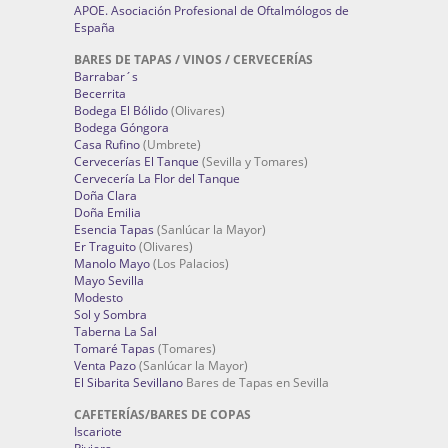
APOE. Asociación Profesional de Oftalmólogos de
España
BARES DE TAPAS / VINOS / CERVECERÍAS
Barrabar´s
Becerrita
Bodega El Bólido
(Olivares)
Bodega Góngora
Casa Rufino
(Umbrete)
Cervecerías El Tanque
(Sevilla y Tomares)
Cervecería La Flor del Tanque
Doña Clara
Doña Emilia
Esencia Tapas
(Sanlúcar la Mayor)
Er Traguito
(Olivares)
Manolo Mayo
(Los Palacios)
Mayo Sevilla
Modesto
Sol y Sombra
Taberna La Sal
Tomaré Tapas
(Tomares)
Venta Pazo
(Sanlúcar la Mayor)
El Sibarita Sevillano
Bares de Tapas en Sevilla
CAFETERÍAS/BARES DE COPAS
Iscariote