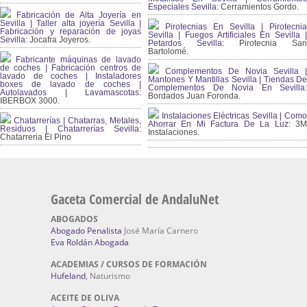
Especiales Sevilla:
Cerramientos Gordo.
Fabricación de Alta Joyería en
Sevilla | Taller alta joyería Sevilla |
Pirotecnias En Sevilla | Pirotecnia
Fabricación y reparación de joyas
Sevilla | Fuegos Artificiales En Sevilla |
Sevilla:
Jocafra Joyeros.
Petardos Sevilla:
Pirotecnia San
Bartolomé.
Fabricante máquinas de lavado
de coches | Fabricación centros de
Complementos De Novia Sevilla |
lavado de coches | Instaladores
Mantones Y Mantillas Sevilla | Tiendas De
boxes de lavado de coches |
Complementos De Novia En Sevilla:
Autolavados | Lavamascotas:
Bordados Juan Foronda.
IBERBOX 3000.
Instalaciones Eléctricas Sevilla | Como
Chatarrerías | Chatarras, Metales,
Ahorrar En Mi Factura De La Luz:
3
Residuos | Chatarrerías Sevilla:
Instalaciones.
Chatarreria El Pino
Gaceta Comercial de AndaluNet
ABOGADOS
Abogado Penalista
José María Carnero
Eva Roldán Abogada
ACADEMIAS / CURSOS DE FORMACIÓN
Hufeland
, Naturismo
ACEITE DE OLIVA