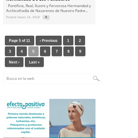
Pontificia, Real, Ilustre y Fervorosa Hermandad y
Archicofradía de Nazarenos de Nuestro Padre...
Posted marzo 14, 2019
0
Page 5 of 11
‹ Previous
1
2
3
4
5
6
7
8
9
Next ›
Last »