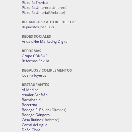
Pizzería Treviso
Pizzería Umbrete
(Umbrete)
Pizzería Umbría
(Umbrete)
RECAMBIOS / AUTOREPUESTOS
Repuestos José Luis
REDES SOCIALES
AndaluNet Marketing Digital
REFORMAS
Grupo CONSUR
Reformas Sevilla
REGALOS / COMPLEMENTOS
Jocafra Joyeros
RESTAURANTES
Al-Medina
Asador Azafrán
Barrabar´s
Becerrita
Bodega El Bólido
(Olivares)
Bodega Góngora
Casa Rufino
(Umbrete)
Corral del Agua
Doña Clara