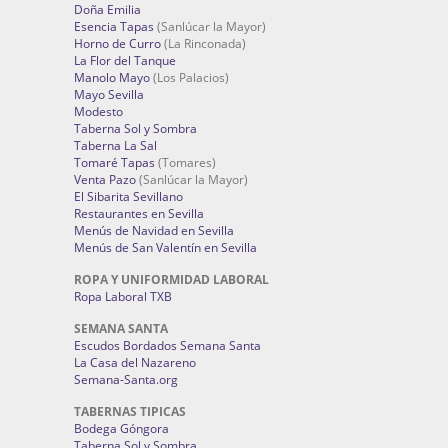
Doña Emilia
Esencia Tapas
(Sanlúcar la Mayor)
Horno de Curro
(La Rinconada)
La Flor del Tanque
Manolo Mayo
(Los Palacios)
Mayo Sevilla
Modesto
Taberna Sol y Sombra
Taberna La Sal
Tomaré Tapas
(Tomares)
Venta Pazo
(Sanlúcar la Mayor)
El Sibarita Sevillano
Restaurantes en Sevilla
Menús de Navidad en Sevilla
Menús de San Valentín en Sevilla
ROPA Y UNIFORMIDAD LABORAL
Ropa Laboral TXB
SEMANA SANTA
Escudos Bordados Semana Santa
La Casa del Nazareno
Semana-Santa.org
TABERNAS TIPICAS
Bodega Góngora
Taberna Sol y Sombra