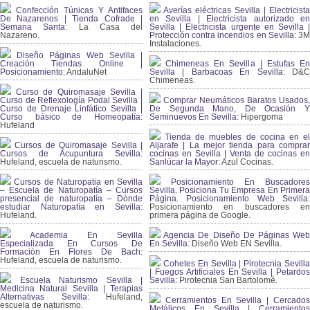
Confección Túnicas Y Antifaces
Averías eléctricas Sevilla | Electricista
De Nazarenos | Tienda Cofrade |
en Sevilla | Electricista autorizado en
Semana Santa:
La Casa del
Sevilla | Electricista urgente en Sevilla |
Nazareno.
Protección contra incendios en Sevilla:
3
Instalaciones.
Diseño Páginas Web Sevilla |
Creación Tiendas Online |
Chimeneas En Sevilla | Estufas En
Posicionamiento:
AndaluNet
Sevilla | Barbacoas En Sevilla:
D&
Chimeneas.
Curso de Quiromasaje Sevilla |
Curso de Reflexología Podal Sevilla |
Comprar Neumáticos Baratos Usados,
Curso de Drenaje Linfático Sevilla |
De Segunda Mano, De Ocasión Y
Curso básico de Homeopatía:
Seminuevos En Sevilla:
Hipergoma
Hufeland
Tienda de muebles de cocina en el
Cursos de Quiromasaje Sevilla |
Aljarafe | La mejor tienda para comprar
Cursos de Acupuntura Sevilla:
cocinas en Sevilla | Venta de cocinas en
Hufeland, escuela de naturismo.
Sanlúcar la Mayor:
Azul Cocinas.
Cursos de Naturopatia en Sevilla
Posicionamiento En Buscadores
– Escuela de Naturopatía – Cursos
Sevilla. Posiciona Tu Empresa En Primera
presencial de naturopatía – Dónde
Página. Posicionamiento Web Sevilla:
estudiar Naturopatía en Sevilla:
Posicionamiento en buscadores en
Hufeland.
primera página de Google.
Academia En Sevilla
Agencia De Diseño De Páginas Web
Especializada En Cursos De
En Sevilla:
Diseño Web EN Sevilla.
Formación En Flores De Bach
:
Hufeland, escuela de naturismo.
Cohetes En Sevilla | Pirotecnia Sevilla
| Fuegos Artificiales En Sevilla | Petardos
Escuela Naturismo Sevilla |
Sevilla:
Pirotecnia San Bartolomé.
Medicina Natural Sevilla | Terapias
Alternativas Sevilla
: Hufeland,
Cerramientos En Sevilla | Cercados
escuela de naturismo.
Metálicos En Sevilla | Cerramientos