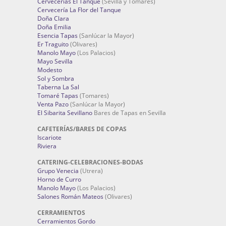
Cervecerías El Tanque
(Sevilla y Tomares)
Cervecería La Flor del Tanque
Doña Clara
Doña Emilia
Esencia Tapas
(Sanlúcar la Mayor)
Er Traguito
(Olivares)
Manolo Mayo
(Los Palacios)
Mayo Sevilla
Modesto
Sol y Sombra
Taberna La Sal
Tomaré Tapas
(Tomares)
Venta Pazo
(Sanlúcar la Mayor)
El Sibarita Sevillano
Bares de Tapas en Sevilla
CAFETERÍAS/BARES DE COPAS
Iscariote
Riviera
CATERING-CELEBRACIONES-BODAS
Grupo Venecia
(Utrera)
Horno de Curro
Manolo Mayo
(Los Palacios)
Salones Román Mateos
(Olivares)
CERRAMIENTOS
Cerramientos Gordo