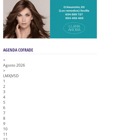
AGENDA COFRADE
<
Agosto 2026
>
L
M
X
J
V
S
D
1
2
3
4
5
6
7
8
9
10
11
12