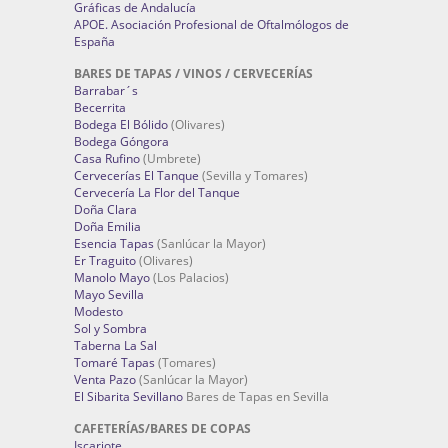
Gráficas de Andalucía
APOE. Asociación Profesional de Oftalmólogos de
España
BARES DE TAPAS / VINOS / CERVECERÍAS
Barrabar´s
Becerrita
Bodega El Bólido
(Olivares)
Bodega Góngora
Casa Rufino
(Umbrete)
Cervecerías El Tanque
(Sevilla y Tomares)
Cervecería La Flor del Tanque
Doña Clara
Doña Emilia
Esencia Tapas
(Sanlúcar la Mayor)
Er Traguito
(Olivares)
Manolo Mayo
(Los Palacios)
Mayo Sevilla
Modesto
Sol y Sombra
Taberna La Sal
Tomaré Tapas
(Tomares)
Venta Pazo
(Sanlúcar la Mayor)
El Sibarita Sevillano
Bares de Tapas en Sevilla
CAFETERÍAS/BARES DE COPAS
Iscariote