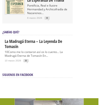
La Esperanza De Triana
Pontificia, Real e Ilustre
Hermandad y Archicofradía de
Nazarenos...
8 marzo 2026
0
¿SABÍAS QUÉ?
La Madrugá Eterna – La Leyenda De
Tomasín
10Como me lo contaron así os lo cuento… La
Madrugá Eterna de Tomasín En...
10 marzo 2026
0
SÍGUENOS EN FACEBOOK