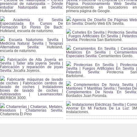
– Escuela de Naturopatía – Cursos
Sevilla. Posiciona Tu Empresa En Primera
presencial de naturopatía – Dónde
Página. Posicionamiento Web Sevilla:
estudiar Naturopatía en Sevilla:
Posicionamiento en buscadores en
Hufeland.
primera página de Google.
Academia En Sevilla
Agencia De Diseño De Páginas Web
Especializada En Cursos De
En Sevilla:
Diseño Web EN Sevilla.
Formación En Flores De Bach
:
Hufeland, escuela de naturismo.
Cohetes En Sevilla | Pirotecnia Sevilla
| Fuegos Artificiales En Sevilla | Petardos
Escuela Naturismo Sevilla |
Sevilla:
Pirotecnia San Bartolomé.
Medicina Natural Sevilla | Terapias
Alternativas Sevilla
: Hufeland,
Cerramientos En Sevilla | Cercados
escuela de naturismo.
Metálicos En Sevilla | Cerramientos
Especiales Sevilla:
Cerramientos Gordo.
Fabricación de Alta Joyería en
Sevilla | Taller alta joyería Sevilla |
Pirotecnias En Sevilla | Pirotecnia
Fabricación y reparación de joyas
Sevilla | Fuegos Artificiales En Sevilla |
Sevilla:
Jocafra Joyeros.
Petardos Sevilla:
Pirotecnia San
Bartolomé.
Fabricante máquinas de lavado
de coches | Fabricación centros de
Complementos De Novia Sevilla |
lavado de coches | Instaladores
Mantones Y Mantillas Sevilla | Tiendas De
boxes de lavado de coches |
Complementos De Novia En Sevilla:
Autolavados | Lavamascotas:
Bordados Juan Foronda.
IBERBOX 3000.
Instalaciones Eléctricas Sevilla | Como
Chatarrerías | Chatarras, Metales,
Ahorrar En Mi Factura De La Luz:
3
Residuos | Chatarrerías Sevilla:
Instalaciones.
Chatarreria El Pino