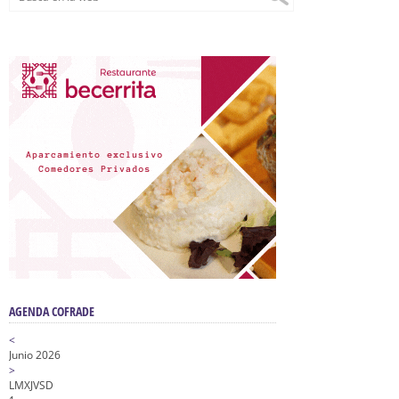
AGENDA COFRADE
<
Junio 2026
>
L
M
X
J
V
S
D