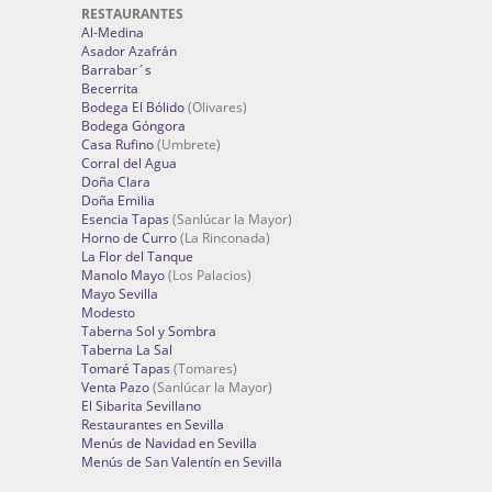
RESTAURANTES
Al-Medina
Asador Azafrán
Barrabar´s
Becerrita
Bodega El Bólido
(Olivares)
Bodega Góngora
Casa Rufino
(Umbrete)
Corral del Agua
Doña Clara
Doña Emilia
Esencia Tapas
(Sanlúcar la Mayor)
Horno de Curro
(La Rinconada)
La Flor del Tanque
Manolo Mayo
(Los Palacios)
Mayo Sevilla
Modesto
Taberna Sol y Sombra
Taberna La Sal
Tomaré Tapas
(Tomares)
Venta Pazo
(Sanlúcar la Mayor)
El Sibarita Sevillano
Restaurantes en Sevilla
Menús de Navidad en Sevilla
Menús de San Valentín en Sevilla