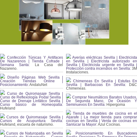
Confección Túnicas Y Antifaces
Averías eléctricas Sevilla | Electricista
De Nazarenos | Tienda Cofrade |
en Sevilla | Electricista autorizado en
Semana Santa:
La Casa del
Sevilla | Electricista urgente en Sevilla |
Nazareno.
Protección contra incendios en Sevilla:
3
Instalaciones.
Diseño Páginas Web Sevilla |
Creación Tiendas Online |
Chimeneas En Sevilla | Estufas En
Posicionamiento:
AndaluNet
Sevilla | Barbacoas En Sevilla:
D&
Chimeneas.
Curso de Quiromasaje Sevilla |
Curso de Reflexología Podal Sevilla |
Comprar Neumáticos Baratos Usados,
Curso de Drenaje Linfático Sevilla |
De Segunda Mano, De Ocasión Y
Curso básico de Homeopatía:
Seminuevos En Sevilla:
Hipergoma
Hufeland
Tienda de muebles de cocina en el
Cursos de Quiromasaje Sevilla |
Aljarafe | La mejor tienda para comprar
Cursos de Acupuntura Sevilla:
cocinas en Sevilla | Venta de cocinas en
Hufeland, escuela de naturismo.
Sanlúcar la Mayor:
Azul Cocinas.
Cursos de Naturopatia en Sevilla
Posicionamiento En Buscadores